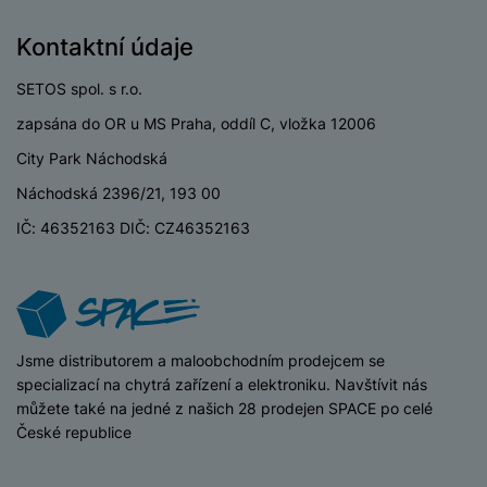
ří
c
e
ů
s
t
s
í
r
m
t
Kontaktní údaje
c
l
a
n
oj
h
u
d
P
í
á
P
SETOS spol. s r.o.
š
a
ř
S
n
P
ří
e
p
zapsána do OR u MS Praha, oddíl C, vložka 12006
í
S
k
ří
s
n
t
s
D
City Park Náchodská
y
sl
l
s
é
l
d
u
u
t
Náchodská 2396/21, 193 00
r
u
is
š
š
v
y
š
k
IČ: 46352163 DIČ: CZ46352163
e
e
í
e
y
n
n
M
p
n
st
s
ik
r
S
s
ví
t
r
o
S
t
p
v
o
s
D
v
r
í
f
p
iSpace
Jsme distributorem a maloobchodním prodejcem se
d
í
o
p
o
o
specializací na chytrá zařízení a elektroniku. Navštívit nás
is
p
M
r
n
t
můžete také na jedné z našich 28 prodejen SPACE po celé
k
r
a
o
y
ř
České republice
y
o
c
l
e
a
e
P
b
u