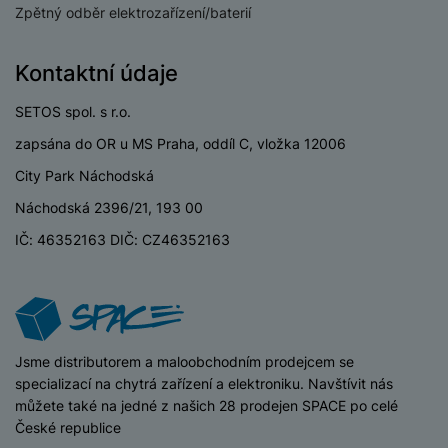
o
r
y
ří
Zpětný odběr elektrozařízení/baterií
K
R
n
y
/
s
a
y
e
a
n
l
b
c
Kontaktní údaje
p
o
u
e
h
P
ř
s
š
l
l
ří
SETOS spol. s r.o.
e
i
e
y
o
s
d
č
zapsána do OR u MS Praha, oddíl C, vložka 12006
n
n
l
s
R
e
s
a
u
City Park Náchodská
á
e
d
t
b
š
d
d
Náchodská 2396/21, 193 00
a
v
íj
e
k
u
t
í
IČ: 46352163 DIČ: CZ46352163
e
n
y
k
p
č
s
P
c
r
F
k
t
T
ří
e
o
l
y
v
e
s
t
a
í
l
l
a
S
s
p
e
u
iSpace
Jsme distributorem a maloobchodním prodejcem se
b
íť
h
r
k
š
specializací na chytrá zařízení a elektroniku. Navštívit nás
l
o
d
o
o
e
můžete také na jedné z našich 28 prodejen SPACE po celé
e
v
i
i
n
n
České republice
t
é
s
P
v
s