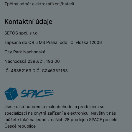
o
r
y
ří
Zpětný odběr elektrozařízení/baterií
K
R
n
y
/
s
a
y
e
a
n
l
b
c
Kontaktní údaje
p
o
u
e
h
P
ř
s
š
l
l
ří
SETOS spol. s r.o.
e
i
e
y
o
s
d
č
zapsána do OR u MS Praha, oddíl C, vložka 12006
n
n
l
s
R
e
s
a
u
City Park Náchodská
á
e
d
t
b
š
d
d
Náchodská 2396/21, 193 00
a
v
íj
e
k
u
t
í
IČ: 46352163 DIČ: CZ46352163
e
n
y
k
p
č
s
P
c
r
F
k
t
T
ří
e
o
l
y
v
e
s
t
a
í
l
l
a
S
s
p
e
u
iSpace
Jsme distributorem a maloobchodním prodejcem se
b
íť
h
r
k
š
specializací na chytrá zařízení a elektroniku. Navštívit nás
l
o
d
o
o
e
můžete také na jedné z našich 28 prodejen SPACE po celé
e
v
i
i
n
n
České republice
t
é
s
P
v
s