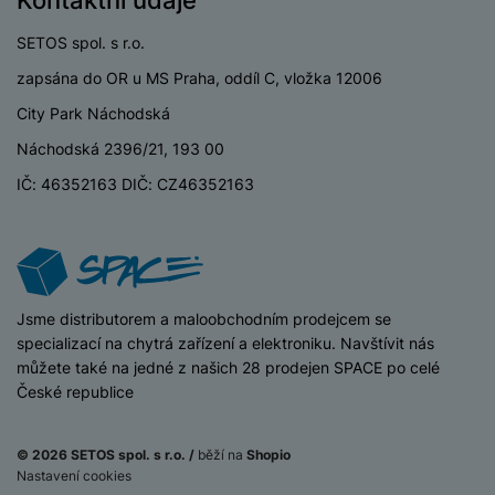
Kontaktní údaje
v
p
í
r
SETOS spol. s r.o.
a
P
zapsána do OR u MS Praha, oddíl C, vložka 12006
H
č
ř
e
k
City Park Náchodská
í
r
y
s
Náchodská 2396/21, 193 00
ní
a
l
m
IČ: 46352163 DIČ: CZ46352163
s
u
o
u
š
ni
š
e
t
i
n
o
č
s
r
k
t
iSpace
Jsme distributorem a maloobchodním prodejcem se
y
y
v
specializací na chytrá zařízení a elektroniku. Navštívit nás
í
H
můžete také na jedné z našich 28 prodejen SPACE po celé
P
p
e
České republice
ří
r
r
sl
o
n
u
© 2026 SETOS spol. s r.o. /
běží na
Shopio
t
í
š
Nastavení cookies
e
o