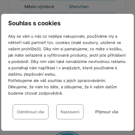
y
r
t
c
n
t
d
á
r
m
t
Město výrobce
Shenzhen
o
v
k
i
ř
O
in
s
a
o
k
m
í
y
Číslo popisné
c
e
u
k
kl
š
ni
a
3134/36a
o
k
Souhlas s cookies
dovozce
e
b
t
y
a
n
t
bi
f
i
d
p
y
o
Číslo popisné
ln
o
Aby se vám u nás co nejlépe nakupovalo, používáme my a
Floor 30, Block C
č
o
r
a
r
výrobce
í
t
někteří naši partneři tzv. cookies (malé soubory, uložené ve
e
o
o
b
y
t
o
vašem prohlížeči). Díky nim si pamatujeme, co máte v košíku,
Země dovozce
ČR
r
t
a
el
a
jak máte seřazené a vyfiltrované produkty, jestli jste přihlášeni
L
S
o
a
t
e
p
a podobně. Díky nim vám také nenabízíme nevhodnou reklamu
e
m
v
b
o
f
a pomáhají nám například i v analýzách, které používáme k
a
d
a
é
le
h
o
dalšímu zlepšování webu.
r
n
rt
k
t
y
Hodnocení
Potřebujeme ale váš souhlas s jejich zpracováváním.
n
á
i
a
y
n
Děkujeme, že nám ho dáte, a slibujeme, že k vašim datům
y
t
P
c
m
a
Pro vkládání recenzí je nutné se přihlásit.
budeme chovat zodpovědně.
ů
ř
e
D
e
n
m
í
r
Nastavení souhlasů s kategoriemi
r
o
P
s
ž
y
t
cookies
Odmítnout vše
Nastavení
Přijmout vše
N
r
Recenze
l
á
S
e
a
a
u
D
k
t
Technické
b
Technické
-
bez těchto cookies náš web nebude fungovat
.
b
č
Nebyla přidána žádná recenze.
š
a
y
a
VŽDY AKTIVNÍ
o
í
k