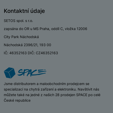
P
d
a
i
d
ří
n
m
č
Kontaktní údaje
i
s
i
ě
e
o
l
c
ť
SETOS spol. s r.o.
u
e
o
H
š
P
zapsána do OR u MS Praha, oddíl C, vložka 12006
v
e
e
P
o
é
r
City Park Náchodská
n
ří
u
k
n
s
s
z
Náchodská 2396/21, 193 00
a
í
t
l
d
rt
IČ: 46352163 DIČ: CZ46352163
p
v
u
r
y
ř
í
š
a
í
p
e
p
s
r
n
r
l
o
s
o
u
A
t
A
iSpace
Jsme distributorem a maloobchodním prodejcem se
š
ir
v
ir
specializací na chytrá zařízení a elektroniku. Navštívit nás
e
P
í
p
můžete také na jedné z našich 28 prodejen SPACE po celé
n
o
p
o
České republice
s
d
r
d
t
s
o
s