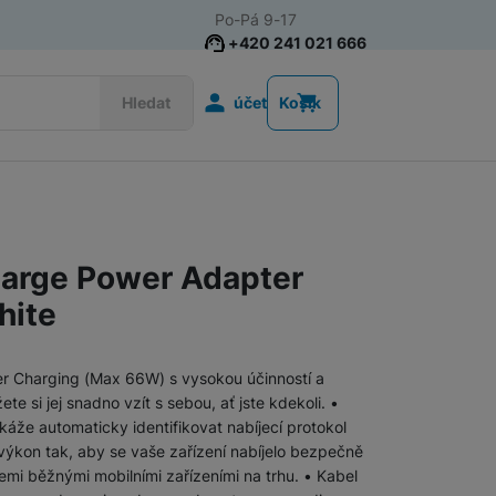
Po-Pá 9-17
+420 241 021 666
Uživatelská s
Hledat
účet
Košík
Příslušenství k chytrým
Řemínky k chytrým hodinkám
hodinkám
arge Power Adapter
Nabíječky k chytrým hodinkám
hite
Ochranná skla pro chytré hodinky
 Charging (Max 66W) s vysokou účinností a
 si jej snadno vzít s sebou, ať jste kdekoli. •
Příslušenství k počítačům a
Pouzdra, brašny a batohy na notebooky
káže automaticky identifikovat nabíjecí protokol
notebookům
 výkon tak, aby se vaše zařízení nabíjelo bezpečně
šemi běžnými mobilními zařízeními na trhu. • Kabel
Routery