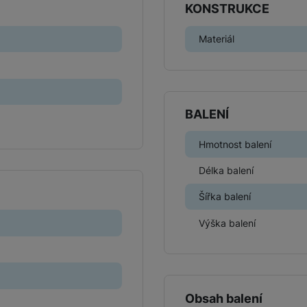
KONSTRUKCE
Herní ovladače
Materiál
Herní klávesnice
Herní sluchátka
Herní a počítačové židle
Powerbanky
BALENÍ
Bezdrátové powerbanky
Herní myši
Hmotnost balení
Powerbanky pro dvě a více zařízení
Délka balení
Herní a počítačové stoly
Powerbanky s rychlonabíjením
Šířka balení
Výška balení
Stylusy
Obsah balení