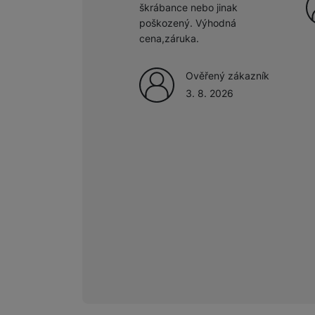
škrábance nebo jinak
poškozený. Výhodná
Marketingové cookies pou
cena,záruka.
na našich stránkách, tak n
Ověřený zákazník
3. 8. 2026