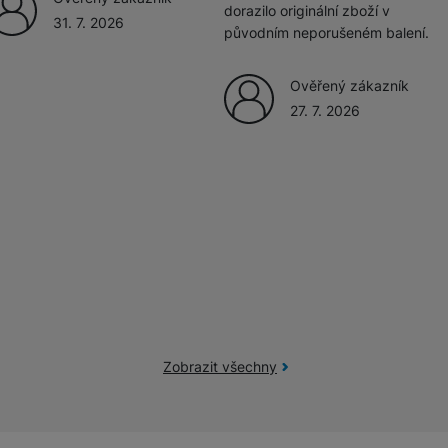
dorazilo originální zboží v
31. 7. 2026
původním neporušeném balení.
žíváme my nebo naši partneři, abychom vám mohli zobrazit vhodné
a stránkách třetích stran.
Ověřený zákazník
27. 7. 2026
Zobrazit všechny