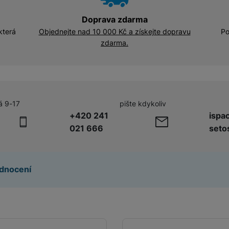
Adaptéry a předsádky
Doprava zdarma
Kabely a redukce
HUB
která
Objednejte nad 10 000 Kč a získejte dopravu
Po
Telekonvertory
zdarma.
Kabely
Baterie a napájecí adaptéry
Redukce
á 9-17
pište kdykoliv
+420 241
ispa
Příslušenství k domácím
Příslušenství pro lednice
021 666
seto
spotřebičům
Příslušenství pro pračky a sušičky
dnocení
Příslušenství k vysavačům
Herní příslušenství
Herní monitory