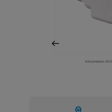
Smart
Ventilátory
Počítače a notebooky
Herní zóna
Péče o zdraví a tělo
předchozí
Příslušenství
Kód produktu:
ACD
Dárkové poukázky iSpace
Vrácené zboží
vyhody