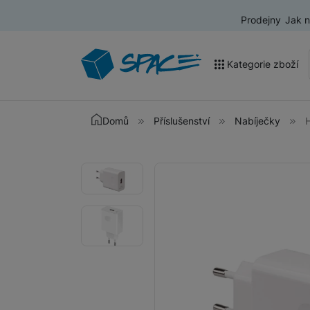
Prodejny
Jak 
Kategorie zboží
Akce a výprodej
Domů
Příslušenství
Nabíječky
Mobilní telefony
Fotografie
Fotografie
Nositelná elektronika
Televize
Audio
Domácí spotřebiče
Tablety
Foto