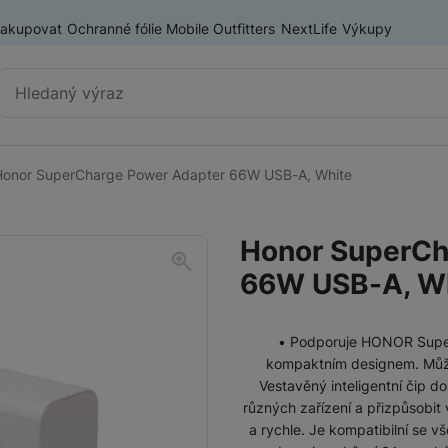
nakupovat
Ochranné fólie Mobile Outfitters
NextLife
Výkupy
Vyhledávání
Honor SuperCharge Power Adapter 66W USB-A, White
Příslušenství k mobilním
Pouzdra a kryty
telefonům
Honor SuperCh
Fólie a tvrzená skla
66W USB-A, W
Baterie pro mobilní telefony
Držáky, stativy a selfie tyče
• Podporuje HONOR Super
SIM karty
kompaktním designem. Můžete
Příslušenství k tabletům
Pouzdra a obaly pro tablety
Vestavěný inteligentní čip do
různých zařízení a přizpůsobit
Tiskárny pro mobilní telefony
a rychle. Je kompatibilní se v
Ochranné fólie a tvrzená skla pro tablety