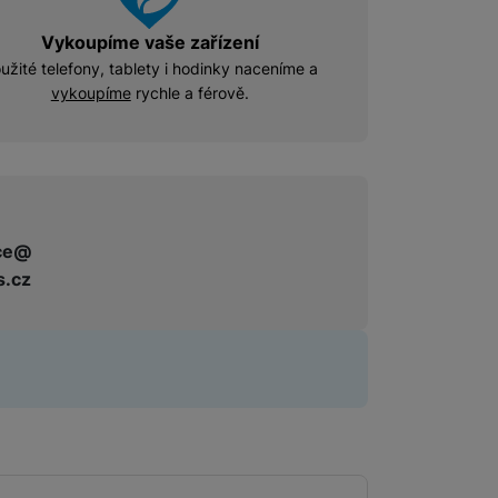
Příslušenství pro Mac
Vykoupíme vaše zařízení
Disky/nosiče dat
Flash disky
užité telefony, tablety i hodinky naceníme a
vykoupíme
rychle a férově.
Externí HDD disky
Paměťové karty
Externí SSD disky
SSD disky
ce@
Příslušenství pro audio
Pouzdra pro Airpods
s.cz
Příslušenství pro televize
Dálkové ovladače