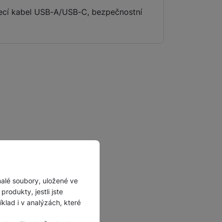
Příslušenství pro
jecí kabel USB-A/USB-C, bezpečnostní
autokamery
malé soubory, uložené ve
rodukty, jestli jste
lad i v analýzách, které