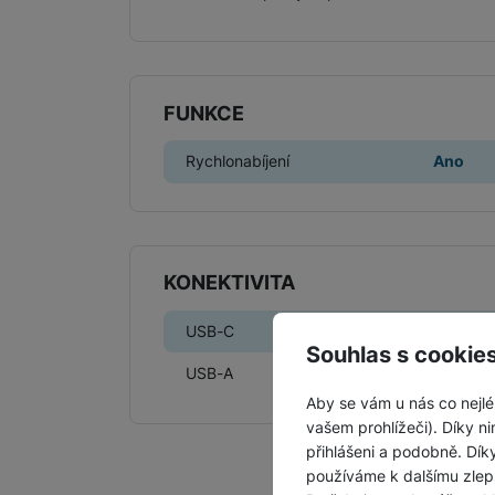
FUNKCE
Rychlonabíjení
Ano
KONEKTIVITA
USB-C
Ne
Souhlas s cookie
USB-A
Ano
Aby se vám u nás co nejlé
vašem prohlížeči). Díky ni
přihlášeni a podobně. Dí
používáme k dalšímu zlep