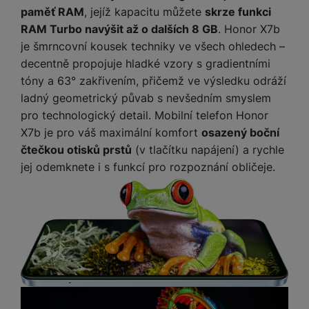
a
m
v
e
paměť RAM
, jejíž kapacitu můžete
skrze funkci
P
bi
a
B
e
e
ř
ln
RAM Turbo navýšit až o dalších 8 GB
. Honor X7b
M
b
e
č
s
í
í
je šmrncovní kousek techniky ve všech ohledech –
y
a
z
k
ni
s
t
decentně propojuje hladké vzory s gradientními
ši
t
d
y
c
l
el
a
o
r
tóny a 63° zakřivením, přičemž ve výsledku odráží
e
u
e
p
h
á
ladný geometrický půvab s nevšedním smyslem
k
š
f
o
y
t
t
pro technologický detail. Mobilní telefon Honor
e
o
dl
o
a
X7b je pro váš maximální komfort
osazený boční
n
n
S
o
v
bl
s
čtečkou otisků prstů
(v tlačítku napájení) a rychle
y
l
ž
é
e
t
u
jej odemknete i s funkcí pro rozpoznání obličeje.
k
n
t
P
v
n
y
a
ů
ří
í
e
p
b
m
s
p
č
o
íj
l
r
n
S
d
e
u
o
í
I
m
č
š
A
c
M
y
k
e
p
l
k
š
y
n
p
o
a
s
l
T
n
N
rt