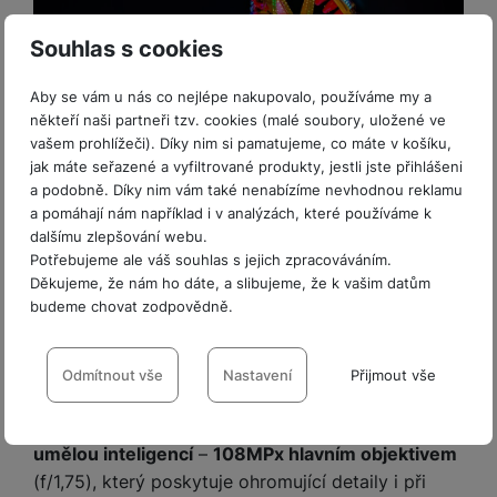
t
e
r
y
a
y
v
a
bí
Souhlas s cookies
K
í
F
c
je
P
a
p
il
k
č
ří
Aby se vám u nás co nejlépe nakupovalo, používáme my a
b
r
t
p
k
s
někteří naši partneři tzv. cookies (malé soubory, uložené ve
e
o
r
a
y
l
vašem prohlížeči). Díky nim si pamatujeme, co máte v košíku,
l
c
y
d
k
u
jak máte seřazené a vyfiltrované produkty, jestli jste přihlášeni
y
h
y
c
š
a podobně. Díky nim vám také nenabízíme nevhodnou reklamu
K
a
y
h
e
a pomáhají nám například i v analýzách, které používáme k
r
r
t
S
y
n
dalšímu zlepšování webu.
y
e
r
o
tr
s
Potřebujeme ale váš souhlas s jejich zpracováváním.
t
d
é
ft
ý
t
Děkujeme, že nám ho dáte, a slibujeme, že k vašim datům
k
108 megapixelů. Tisíc podob
u
h
w
m
v
budeme chovat zodpovědně.
y
k
o
a
umění.
h
í
c
Nastavení souhlasů s kategoriemi
d
r
o
p
A
e
Pořiďte si smartphone Honor X7b a odstartujte éru
i
e
cookies
Odmítnout vše
Nastavení
Přijmout vše
di
r
d
n
osobité fotografické tvorby. Ze zadní strany jej
n
o
a
D
Technické
k
Technické
-
bez těchto cookies náš web nebude fungovat
.
H
výrobce osadil hned
trojicí špičkových snímačů s
k
i
p
i
y
VŽDY AKTIVNÍ
U
umělou inteligencí
–
108MPx hlavním objektivem
á
P
t
s
B
m
h
(f/1,75), který poskytuje ohromující detaily i při
é
k
P