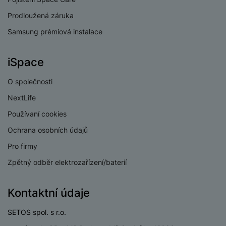
a
n
USB-C
Ano
n
Prodloužená záruka
m
a
i
USB OTG
Ano
e
bí
Samsung prémiová instalace
c
r
je
e
Typ paměťové karty
MicroSD
y
ní
iSpace
m
Lightning port
Ne
O společnosti
NextLife
Používaní cookies
BATERIE
Ochrana osobních údajů
Kapacita baterie
6000 MAH
Pro firmy
Rychlé nabíjení
Ano
Zpětný odběr elektrozařízení/baterií
Výkon rychlonabíjení
35 W
Kontaktní údaje
Typ baterie
LI-pol
SETOS spol. s r.o.
Způsob nabíjení
Kabelové