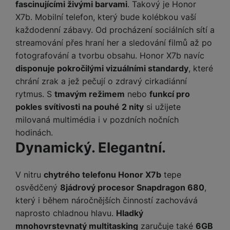
e
l
a
ti
fascinujícími živými barvami
. Takový je Honor
o
j
y
n
e
s
v
k
X7b. Mobilní telefon, který bude kolébkou vaší
e
a
s
k
t
y
y
každodenní zábavy. Od procházení sociálních sítí a
č
s
t
o
o
k
streamování přes hraní her a sledování filmů až po
u
B
v
h
j
R
y
š
l
fotografování a tvorbu obsahu. Honor X7b navíc
í
l
a
o
i
e
disponuje pokročilými vizuálními standardy
, které
e
n
u
F
č
s
N
d
y
t
chrání zrak a jež pečují o zdravý cirkadiánní
P
ól
k
k
a
y
p
e
ří
rytmus. S
tmavým režimem
nebo
funkcí pro
ie
y
y
b
r
r
sl
M
pokles svítivosti na pouhé 2 nity
si užijete
D
íj
o
y
u
o
V
milovaná multimédia i v pozdních nočních
F
ig
e
t
š
bi
y
o
hodinách.
it
K
č
a
e
le
s
t
Dynamický. Elegantní.
ál
l
k
b
n
O
a
o
ní
á
y
l
st
u
v
p
f
v
d
e
ví
tf
V nitru
chytrého telefonu Honor X7b
tepe
a
o
o
e
o
t
p
it
č
osvědčený
8jádrový procesor Snapdragon 680
,
u
t
s
a
y
r
t
e
z
který i během náročnějších činností zachovává
o
n
u
o
e
d
naprosto chladnou hlavu.
Hladký
r
Kl
i
t
m
rs
r
á
á
c
a
mnohovrstevnatý multitasking
zaručuje také
6GB
o