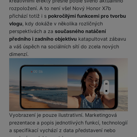
kreativními efekty přesně podle svého aktuálního
y
n
k
a
e
t
rozpoložení. A to není vše! Nový Honor X7b
a
y
d
r
v
N
b
přichází totiž i s
pokročilými funkcemi pro tvorbu
t
í
a
E
íj
P
vlogu
, kdy dokáže v několika rozličných
o
k
b
x
e
ří
perspektivách a za
současného natáčení
r
d
íj
t
č
sl
předního i zadního objektivu
katapultovat zábavu
y
o
e
e
k
u
m
a váš úspěch na sociálních sítí do zcela nových
č
r
y
š
B
á
k
dimenzí.
n
(
e
a
c
y
í
2
n
t
í
H
3
st
e
L
m
D
0
ví
ri
o
s
D
V
p
e
k
p
d
)
r
a
á
o
is
o
n
t
t
N
k
A
a
o
ř
a
y
p
p
r
e
b
Vyobrazení je pouze ilustrativní. Marketingová
pl
á
y
E
b
íj
prezentace a popis jednotlivých funkcí, technologií
e
j
x
i
e
W
a specifikací vychází z data představení nebo
P
e
t
č
cí
a