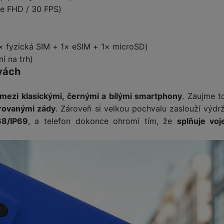
ve FHD / 30 FPS)
žíváme my nebo naši partneři, abychom vám mohli zobrazit vhodné
a stránkách třetích stran.
(1× fyzická SIM + 1× eSIM + 1× microSD)
í na trh)
vách
mezi klasickými, černými a bílými smartphony
. Zaujme t
rovanými zády
. Zároveň si velkou pochvalu zaslouží výdr
68/IP69
, a telefon dokonce ohromí tím, že
splňuje vo