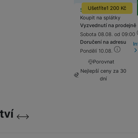
Original Blue (Filtr
OPPO
Ušetříte
1 200
Kč
Dostupnos
Skladem
na 1 prodejně
Ochra
modrého světla)
Koupit na splátky
POCO
Vyzvednutí na prodejně
699
Kč
OPPO
Sobota 08.08. od 09:00
OSCAL
Doručení na adresu
I
Fusion PRO (3×
Pondělí 10.08.
pevnější než tvrzené
TCL
Ochranná fólie F
Porovnat
sklo)
999
Kč
Nejlepší ceny za 30
ZTE
dní
Fusion Pro Privacy
(Privátní extra odolná
Ochranná fól
ochrana)
tví
999
Kč
následující
předchozí