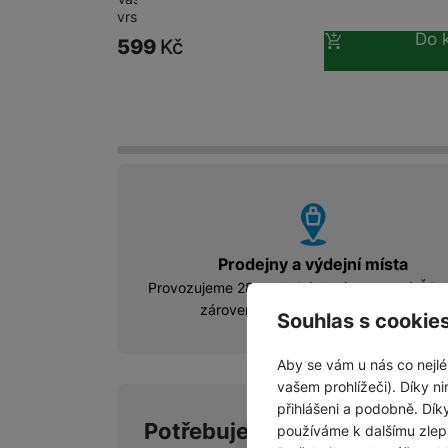
vrstva pro dokonalé…
Do 
599
Kč
vyhody
Prodejny a výdejní místa
Provozujeme 28 prodejních míst, po celé ČR, 
zároveň slouží i jako výdejní místo.
Souhlas s cookie
Aby se vám u nás co nejlé
vašem prohlížeči). Díky ni
přihlášeni a podobně. Dí
Potřebujete poradit?
Po-P
používáme k dalšímu zlep