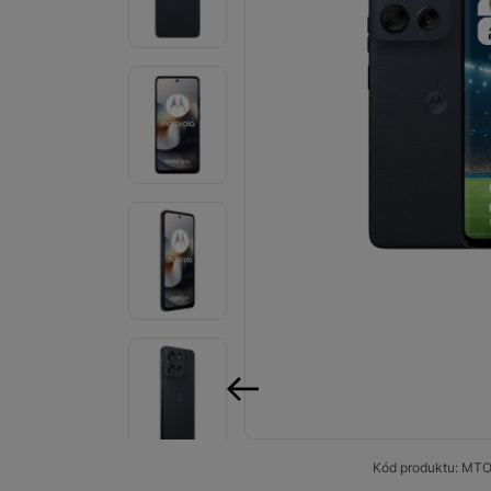
Smart
Ventilátory
Počítače a notebooky
Herní zóna
Péče o zdraví a tělo
Příslušenství
Dárkové poukázky iSpace
Vrácené zboží
předchozí
Kód produktu:
MTO