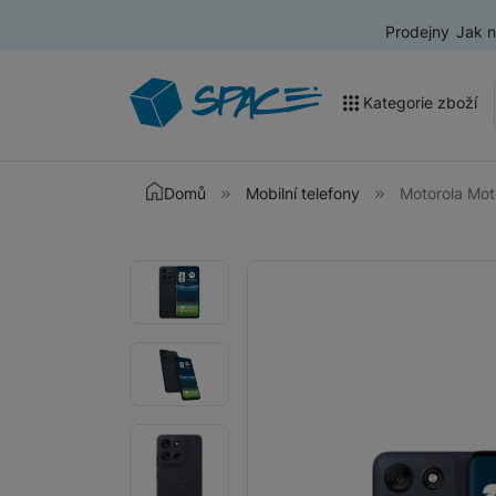
Prodejny
Jak 
Kategorie zboží
Akce a výprodej
Domů
Mobilní telefony
Motorola Mo
Mobilní telefony
Fotografie
Fotografie
Nositelná elektronika
Televize
Audio
Domácí spotřebiče
Tablety
Foto