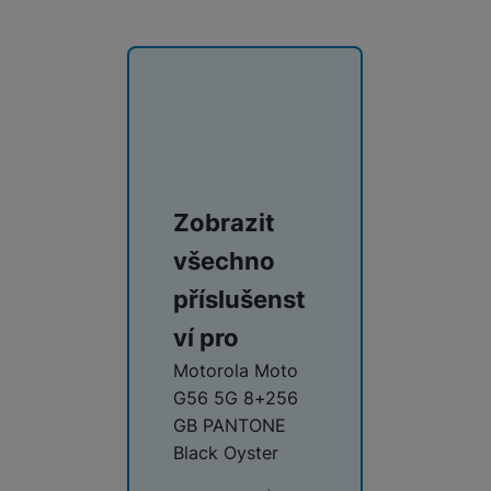
Zobrazit
všechno
příslušenst
ví pro
Motorola Moto
G56 5G 8+256
GB PANTONE
Black Oyster
 proti
edměty) •