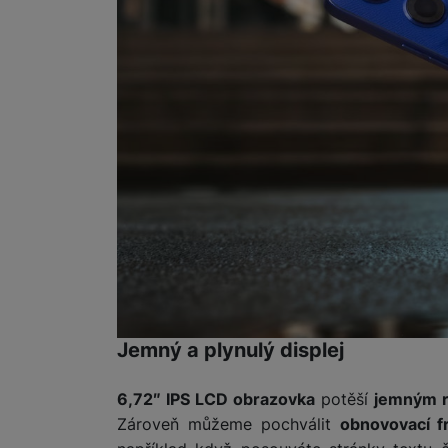
Jemný a plynulý displej
6,72″ IPS LCD obrazovka
potěší
jemným r
Zároveň můžeme pochválit
obnovovací f