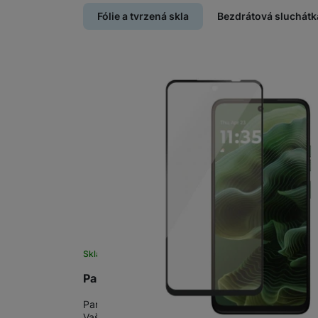
Fólie a tvrzená skla
Bezdrátová sluchátk
Skladem
PanzerGlass Motorola Moto G56/G35
PanzerGlass je nekompromisní a ta nejlepší ochran
Vašeho telefonu • Tloušťka skla 0,4mm • Vysoce kva