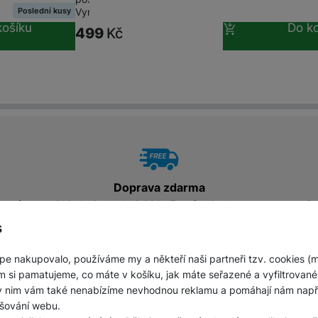
Poslední kusy
Vyrobeno ze 60 %…
košíku
Do ko
499
Kč
Doprava zdarma
která
Objednejte nad 10 000 Kč a získejte dopravu
Po
zdarma.
s
pe nakupovalo, používáme my a někteří naši partneři tzv. cookies (
m si pamatujeme, co máte v košíku, jak máte seřazené a vyfiltrované p
ky nim vám také nenabízíme nevhodnou reklamu a pomáhají nám napřík
á 9-17
pište kdykoliv
šování webu.