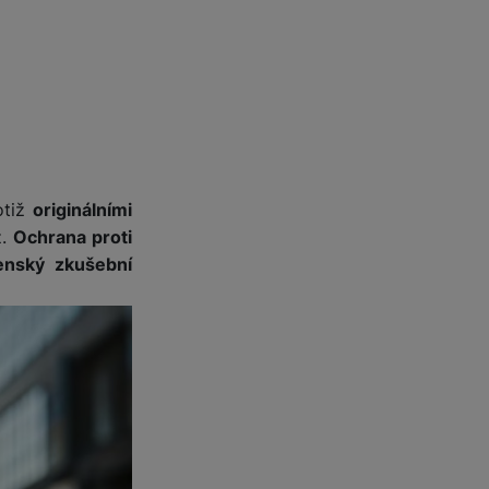
 obsahy nebo reklamy jak
otiž
originálními
ž.
Ochrana proti
jenský zkušební