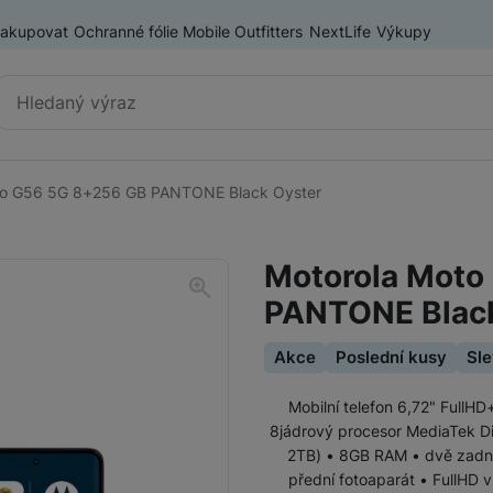
nakupovat
Ochranné fólie Mobile Outfitters
NextLife
Výkupy
Vyhledávání
to G56 5G 8+256 GB PANTONE Black Oyster
Chytré telefony
iPhone
Motorola Moto
Samsung
PANTONE Black
OnePlus
Xiaomi
Akce
Poslední kusy
Sle
Honor
Mobilní telefon 6,72" FullHD
Odolné mobilní telefony
8jádrový procesor MediaTek D
2TB) • 8GB RAM • dvě zadní
Renewd iPhone
přední fotoaparát • FullHD v