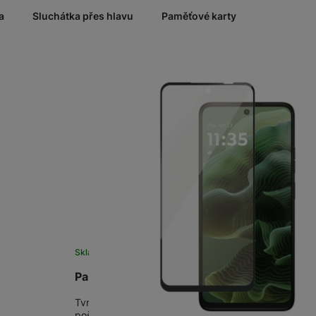
a
Sluchátka přes hlavu
Paměťové karty
Skladem na prodejně
na 1 prodejně
PanzerGlass SAFE Motorola Moto G56/G35
a displeje
Tvrzené sklo té nejvyšší kvality • Výjimečná odolnost
litní lepící
poškrábání (např. nožem, klíči a jinými kovovými př