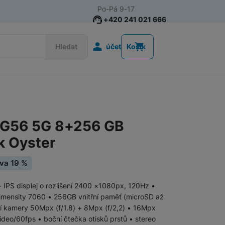
Po-Pá 9-17
+420 241 021 666
Uživatelská s
Hledat
účet
Košík
Telefony pro seniory
Tlačítkové telefony pro seniory
 G56 5G 8+256 GB
Chytré telefony pro seniory
 Oyster
va 19 %
+ IPS displej o rozlišení 2400 ×1080px, 120Hz •
Tlačítkové telefony
imensity 7060 • 256GB vnitřní paměť (microSD až
 kamery 50Mpx (f/1.8) + 8Mpx (f/2,2) • 16Mpx
ideo/60fps • boční čtečka otisků prstů • stereo