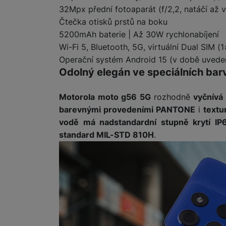
32Mpx přední fotoaparát (f/2,2, natáčí až 
Čtečka otisků prstů na boku
Marketingové cookies pou
5200mAh baterie | Až 30W rychlonabíjení
na našich stránkách, tak n
Wi-Fi 5, Bluetooth, 5G, virtuální Dual SIM 
Operační systém Android 15 (v době uveden
Odolný elegán ve speciálních bar
Motorola moto g56 5G
rozhodně
vyčnívá 
barevnými provedeními PANTONE
i
textu
vodě má nadstandardní stupně krytí IP
standard MIL-STD 810H
.