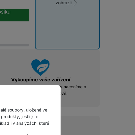
zobrazit
šíku
Vykoupíme vaše zařízení
užité telefony, tablety i hodinky naceníme a
vykoupíme
rychle a férově.
malé soubory, uložené ve
rodukty, jestli jste
lad i v analýzách, které