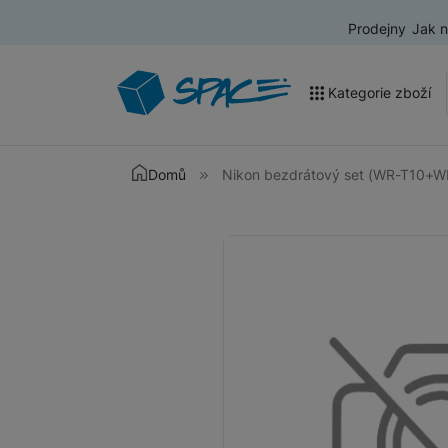
Prodejny
Jak 
Kategorie zboží
Akce a výprodej
Domů
Nikon bezdrátový set (WR-T10+
Mobilní telefony
Fotografie
Nositelná elektronika
Televize
Audio
Domácí spotřebiče
Tablety
Foto