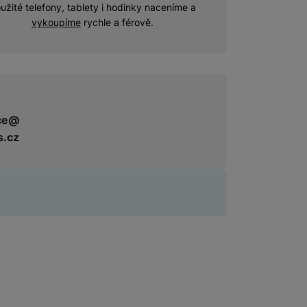
užité telefony, tablety i hodinky naceníme a
vykoupíme
rychle a férově.
ce@
s.cz