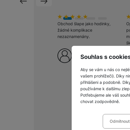
předchozí
následující
Hodnocení zákazníků
100
%
H
1
Obchod šlape jako hodinky,
O
žádné komplikace
po
nezaznamenány.
m
š
p
Ověřený zákazník
c
Souhlas s cookie
6. 8. 2026
Aby se vám u nás co nejlé
vašem prohlížeči). Díky ni
přihlášeni a podobně. Dí
používáme k dalšímu zlep
Potřebujeme ale váš souh
chovat zodpovědně.
Nastavení souhla
Odmítnout
Technické
Technické
-
bez těchto c