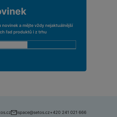
ovinek
u novinek a mějte vždy nejaktuálnější
h řad produktů i z trhu
os.cz
ispace@setos.cz
+420 241 021 666