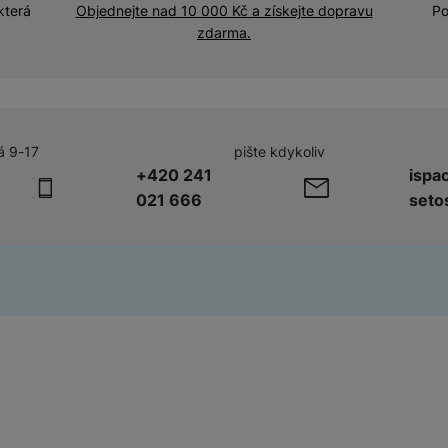
která
Objednejte nad 10 000 Kč a získejte dopravu
Po
zdarma.
á 9-17
pište kdykoliv
+420 241
ispa
021 666
seto