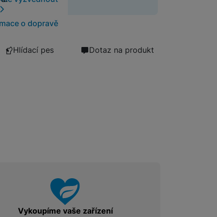
 již neprodává.
Foto
rmace o dopravě
Smart
Hlídací pes
Dotaz na produkt
Ventilátory
Počítače a notebooky
Herní zóna
Péče o zdraví a tělo
Příslušenství
Vykoupíme vaše zařízení