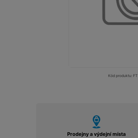
Smart
Ventilátory
Počítače a notebooky
Herní zóna
Péče o zdraví a tělo
Příslušenství
Kód produktu:
FT
Dárkové poukázky iSpace
Vrácené zboží
vyhody
Prodejny a výdejní místa