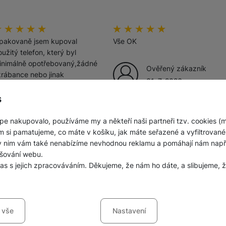
odnocení zákazníků
00
%
Hodnocení zákazníků
100
%
pakovaně jsem kupoval
Vše OK
užitý telefon, který byl
inimálně opotřebovaný,žádné
Ověřený zákazník
krábance nebo jinak
31. 7. 2026
oškozený. Výhodná
ena,záruka.
s
pe nakupovalo, používáme my a někteří naši partneři tzv. cookies (
Ověřený zákazník
m si pamatujeme, co máte v košíku, jak máte seřazené a vyfiltrované p
3. 8. 2026
ky nim vám také nenabízíme nevhodnou reklamu a pomáhají nám napřík
šování webu.
las s jejich zpracováváním. Děkujeme, že nám ho dáte, a slibujeme
sů s kategoriemi cookies
 vše
Nastavení
ookies náš web nebude fungovat
.