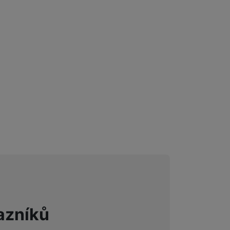
azníků