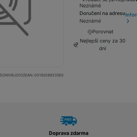
Produkt se
Neznámé
Tablety
Doručení na adresu
Info
Neznámé
Foto
Porovnat
Nejlepší ceny za 30
Smart
dní
Ventilátory
Počítače a notebooky
DONIVBJ0052
EAN:
0018208933563
Herní zóna
Péče o zdraví a tělo
Doprava zdarma