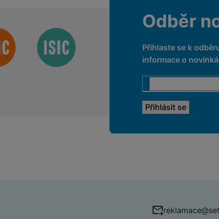
Odběr n
Přihlaste se k odběr
informace o novinkác
reklamace@set