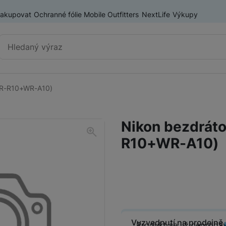
nakupovat
Ochranné fólie Mobile Outfitters
NextLife
Výkupy
Vyhledávání
WR-R10+WR-A10)
Výprodej
Mobilní telefony
Nikon bezdrát
Nositelná elektronika
R10+WR-A10)
Příslušenství
Televize
Audio
Domácí spotřebiče
Vyzvednutí na prodejně
Produkt se již neprodá