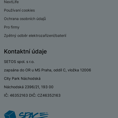
e
ří
NextLife
č
i
ri
z
o
Používaní cookies
o
e
e
v
-
ní
Ochrana osobních údajů
é
P
v
s
Pro firmy
ří
i
P
t
sl
d
o
Zpětný odběr elektrozařízení/baterií
o
u
e
w
l
š
o
e
y
Kontaktní údaje
e
k
r
n
a
b
H
SETOS spol. s r.o.
st
b
a
e
ví
e
n
zapsána do OR u MS Praha, oddíl C, vložka 12006
r
p
l
k
n
City Park Náchodská
r
y
y
í
o
s
Náchodská 2396/21, 193 00
k
a
r
l
IČ: 46352163 DIČ: CZ46352163
u
y
á
t
c
v
o
hl
e
k
o
s