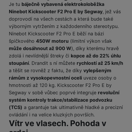
y
O
e
t
y
é
t
Je tu
báječně vybavená elektrokoloběžka
o
ni
t
m
n
a
c
r
y
p
o
t
Ninebot Kickscooter F2 Pro E by Segway
, jež vás
t
ř
o
o
e
h
n
r
r
o
o
e
bi
doprovodí na všech cestách a která bude také
t
pi
r
O
í
s
y,
a
r
b
ln
e
výborným vytržením z každodenního stereotypu.
lá
a
c
s
t
a
p
y
i
í
b
t
n
h
Ninebot Kickscooter F2 Pro E běží na bázi
t
e
u
a
č
t
o
o
n
r
špičkového
450W motoru
(limitní výkon však
o
S
n
di
r
e
el
o
r
á
a
l
může dosáhnout až 900 W
), díky kterému hravě
m
y
o
á
e
k
y
s
n
y
a
zdolá i nevlídnější štreky či
kopce až do 22% úhlu
F
s
t
f
ů
K
kl
n
rt
o
y
y
stoupání
. Drandit s ní můžete
rychlostí až 25 km/h
S
o
m
D
u
a
é
m
t
st
a těšit se rovněž z faktu, že díky
vylepšeným
p
n
o
c
p
f
Vi
o
o
é
P
o
y
rámům z vysokopevnostní oceli
uveze osoby o
k
h
r
ól
P
d
ni
m
ří
rt
o
y
hmotnosti až 120 kg. Kickscooter F2 Pro E by
o
ie
o
P
e
t
B
y
s
o
v
ň
c
a
u
Segway v sobě vůbec poprvé integruje
revoluční
o
o
o
a
l
v
a
s
h
t
z
čí
S
systém kontroly trakce/stabilizace podvozku
k
r
t
u
ní
c
k
y
v
d
t
l
a
y
(TCS)
a garantuje tak ultimativně hladké a precizní
e
š
p
í
é
tr
r
r
a
u
m
ri
ovládání i na velice kluzkých površích.
e
o
s
s
é
z
a
č
c
e
e
Vítr ve vlasech. Pohoda v
n
m
t
p
h
e
,
e
h
r
p
s
ů
a
o
o
n
b
a
á