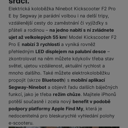
srdci.
y
r
t
c
n
t
d
á
r
m
t
o
v
Elektrická koloběžka Ninebot Kickscooter F2 Pro
k
i
ř
O
in
s
a
o
k
m
í
E by Segway je parádní volbou i na delší tripy,
y
c
e
u
k
kl
š
ni
a
o
k
vzdálenější cesty do zaměstnání či vyjížďky s
e
b
t
y
a
n
t
bi
f
i
přáteli a rodinou –
na jedno nabití s ní zvládnete
d
p
y
o
ln
o
č
o
r
a
ujet až velkolepých 55 km
! Model Kickscooter F2
r
í
t
e
o
o
b
y
Pro E
nabízí 3 rychlosti
a vyniká rovněž
t
o
r
t
a
přehledným
LED displejem na palubní desce
–
el
a
L
S
o
a
t
e
zkontrolovat na něm můžete kdykoliv třeba stav
p
e
m
v
b
o
f
a
d
světel, ujetou vzdálenost, aktuální rychlost a
a
é
le
h
o
r
n
mnoho dalšího. Také můžete elektrokoloběžku
rt
k
t
y
n
á
i
propojit (skrze
Bluetooth
) s
mobilní aplikací
a
y
n
y
t
P
c
m
a
Segway-Ninebot
a objevit řadu dalších báječných
ů
ř
e
D
e
n
funkcí, jako je třeba
režim chůze
. Majitele iPhonů
m
í
r
r
o
potěší současně i zcela nový
benefit v podobě
P
s
ž
y
t
N
r
podpory platformy Apple Find My
, která je
l
á
S
e
a
a
nedocenitelná pro bleskurychlé vyhledání polohy
u
D
k
t
b
b
č
š
a
y
a
e-scooteru.
o
í
k