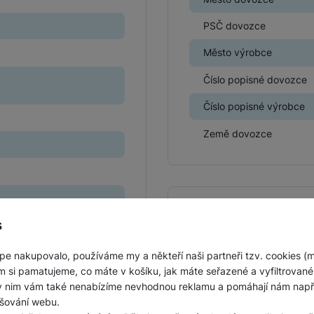
Jednorázové baterie
PSČ dovozce
Město výrobce
Číslo popisné dovozce
Číslo popisné výrobce
Země dovozce
Obsah balení
s
Ochranný prvek fotoapa
pe nakupovalo, používáme my a někteří naši partneři tzv. cookies (
m si pamatujeme, co máte v košíku, jak máte seřazené a vyfiltrované p
ky nim vám také nenabízíme nevhodnou reklamu a pomáhají nám napřík
šování webu.