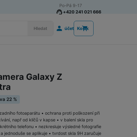
Po-Pá 9-17
+420 241 021 666
Uživatelská s
Hledat
účet
Košík
Příslušenství k chytrým
Řemínky k chytrým hodinkám
hodinkám
amera Galaxy Z
Nabíječky k chytrým hodinkám
tra
Ochranná skla pro chytré hodinky
va 22 %
zadního fotoaparátu • ochrana proti poškození při
Příslušenství k počítačům a
Pouzdra, brašny a batohy na notebooky
ívání, např od klíčů v kapse • v balení skla pro
notebookům
rétního telefonu • nezkresluje výsledné fotografie
 a jednoduše se aplikuje • tvrdost skla 9H zaručuje
Routery