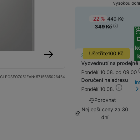
vysokou och
SIM karty
Držáky a stojany pro tablety
449
Kč
(
-22
%
)
Původ
349
Kč
Klávesnice k tabletům
Příslušenství k
Stativy
fotoaparátům
k
Ušetříte
100
Kč
Dostupnos
Skladem
Blesky
Vyzvednutí na prodejně
následující
Pondělí 10.08. od 09:00
Mikrofony
Fotopouzdra a batohy
GLPGSFO7051
EAN:
5715685026454
Doručení na adresu
In
Pondělí 10.08.
Sluneční clony
Fólie Mobile Outfitters
Porovnat
Filtry
Nejlepší ceny za 30
dní
Krytky