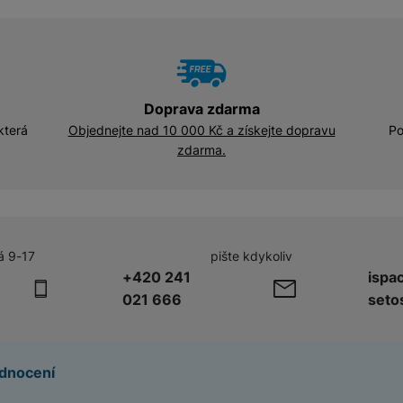
Adaptéry a předsádky
Kabely a redukce
HUB
Telekonvertory
Kabely
Baterie a napájecí adaptéry
Doprava zdarma
která
Objednejte nad 10 000 Kč a získejte dopravu
Po
Redukce
zdarma.
Příslušenství k domácím
Příslušenství pro lednice
spotřebičům
á 9-17
pište kdykoliv
Příslušenství pro pračky a sušičky
+420 241
ispa
021 666
seto
Příslušenství k vysavačům
dnocení
Herní příslušenství
Herní monitory