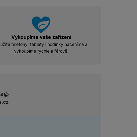
Příslušenství pro Mac
Disky/nosiče dat
Flash disky
Externí HDD disky
Vykoupíme vaše zařízení
užité telefony, tablety i hodinky naceníme a
Paměťové karty
Externí SSD disky
vykoupíme
rychle a férově.
SSD disky
Příslušenství pro audio
Pouzdra pro Airpods
ce@
s.cz
Příslušenství pro televize
Dálkové ovladače