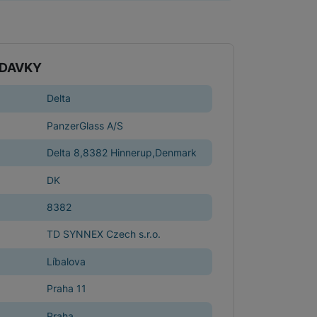
Držáky pro televize
Audio-video kabely
Rámečky pro Frame TV
ADAVKY
Delta
Paměťové karty
MicroSDHC
PanzerGlass A/S
Delta 8,8382 Hinnerup,Denmark
MicroSDXC
DK
8382
TD SYNNEX Czech s.r.o.
Multimédia
Líbalova
Praha 11
Praha