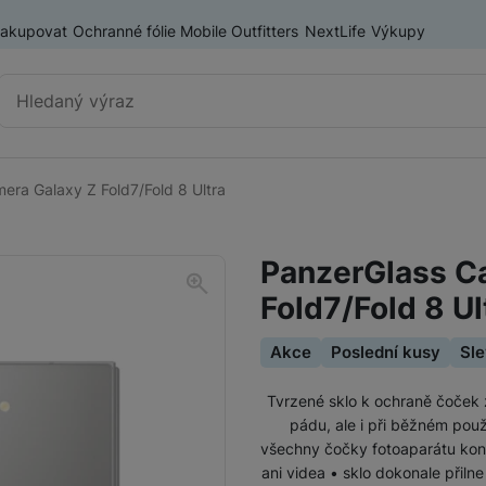
nakupovat
Ochranné fólie Mobile Outfitters
NextLife
Výkupy
Vyhledávání
era Galaxy Z Fold7/Fold 8 Ultra
Příslušenství k mobilním
Pouzdra a kryty
telefonům
PanzerGlass C
Fólie a tvrzená skla
Fold7/Fold 8 Ul
Baterie pro mobilní telefony
Držáky, stativy a selfie tyče
Akce
Poslední kusy
Sle
SIM karty
Tvrzené sklo k ochraně čoček 
Příslušenství k tabletům
Pouzdra a obaly pro tablety
pádu, ale i při běžném použ
všechny čočky fotoaparátu konk
Tiskárny pro mobilní telefony
ani videa • sklo dokonale přilne
Ochranné fólie a tvrzená skla pro tablety