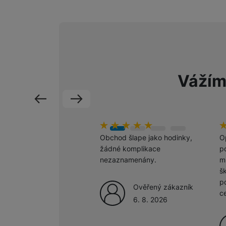
Marketingové cookies pou
na našich stránkách, tak n
Vážím
předchozí
následující
Hodnocení zákazníků
100
%
H
1
Obchod šlape jako hodinky,
O
žádné komplikace
po
nezaznamenány.
m
š
p
Ověřený zákazník
c
6. 8. 2026