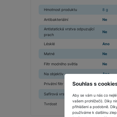
Hmotnost produktu
8 g
Antibakteriální
Ne
Antistatická vrstva odpuzující
Ne
prach
Lésklé
Ano
Matné
Ne
Filtr modrého světla
Ne
Na objektiv
Ano
Souhlas s cookie
Privátní filtr
Ne
Safírová vrstva
Ne
Aby se vám u nás co nejlé
vašem prohlížeči). Díky ni
Tvrdost
9 H
přihlášeni a podobně. Dí
používáme k dalšímu zlep