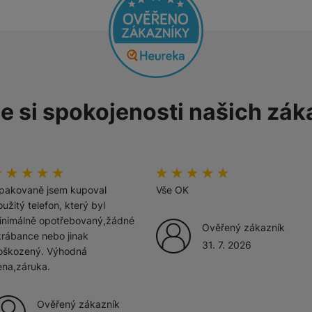
žíváme my nebo naši partneři, abychom vám mohli zobrazit vhodné
a stránkách třetích stran.
e si spokojenosti našich zák
odnocení zákazníků
00
%
Hodnocení zákazníků
100
%
pakovaně jsem kupoval
Vše OK
užitý telefon, který byl
inimálně opotřebovaný,žádné
Ověřený zákazník
krábance nebo jinak
31. 7. 2026
oškozený. Výhodná
ena,záruka.
Ověřený zákazník