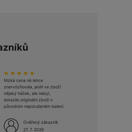
 obsahy nebo reklamy jak
azníků
Hodnocení zákazníků
100
%
Hodnocení zákazníků
100
%
Nízká cena ně lehce
Odporúčam
znervózňovala, jestli ve zboží
nějaký háček, ale nebyl,
Ověřený zákazník
dorazilo originální zboží v
27. 7. 2026
původním neporušeném balení.
Ověřený zákazník
27. 7. 2026