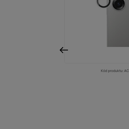
Smart
Ventilátory
Počítače a notebooky
Herní zóna
Péče o zdraví a tělo
předchozí
Příslušenství
Kód produktu:
AC
Dárkové poukázky iSpace
Vrácené zboží