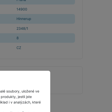
Příslušenství pro
14900
autokamery
Hinnerup
2348/1
8
CZ
rátu, hadřík
malé soubory, uložené ve
rodukty, jestli jste
lad i v analýzách, které