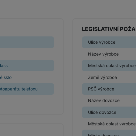
Herní ovladače
Herní klávesnice
Herní sluchátka
LEGISLATIVNÍ POŽ
Ulice výrobce
Herní a počítačové židle
Powerbanky
Bezdrátové powerbanky
Název výrobce
Herní myši
lass
Městská oblast výrobce
Powerbanky pro dvě a více zařízení
é sklo
Země výrobce
Herní a počítačové stoly
Powerbanky s rychlonabíjením
toaparátu telefonu
PSČ výrobce
Název dovozce
Stylusy
Ulice dovozce
Městská oblast výrobce
Město dovozce