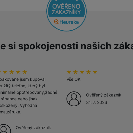
žíváme my nebo naši partneři, abychom vám mohli zobrazit vhodné
a stránkách třetích stran.
e si spokojenosti našich zák
odnocení zákazníků
00
%
Hodnocení zákazníků
100
%
pakovaně jsem kupoval
Vše OK
užitý telefon, který byl
inimálně opotřebovaný,žádné
Ověřený zákazník
krábance nebo jinak
31. 7. 2026
oškozený. Výhodná
ena,záruka.
Ověřený zákazník