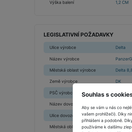
Výška balení
1,2 CM
LEGISLATIVNÍ POŽADAVKY
Ulice výrobce
Delta
Název výrobce
PanzerG
Městská oblast výrobce
Delta 8
Země výrobce
DK
PSČ výrobce
8382
Souhlas s cookie
Název dovozce
TD SYNN
Aby se vám u nás co nejlé
vašem prohlížeči). Díky ni
Ulice dovozce
Líbalova
přihlášeni a podobně. Dí
Městská oblast výrobce
Praha 11
používáme k dalšímu zlep