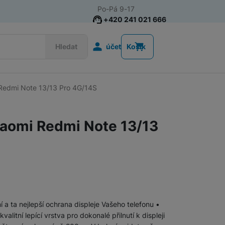
Po-Pá 9-17
+420 241 021 666
Uživatelská s
Hledat
účet
Košík
Redmi Note 13/13 Pro 4G/14S
Příslušenství k chytrým
Řemínky k chytrým hodinkám
hodinkám
iaomi Redmi Note 13/13
Nabíječky k chytrým hodinkám
Ochranná skla pro chytré hodinky
Příslušenství k počítačům a
Pouzdra, brašny a batohy na notebooky
notebookům
a ta nejlepší ochrana displeje Vašeho telefonu •
litní lepící vrstva pro dokonalé přilnutí k displeji
Routery