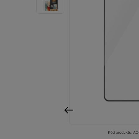
Smart
Ventilátory
Počítače a notebooky
Herní zóna
Péče o zdraví a tělo
Příslušenství
Dárkové poukázky iSpace
Vrácené zboží
předchozí
Kód produktu:
AC