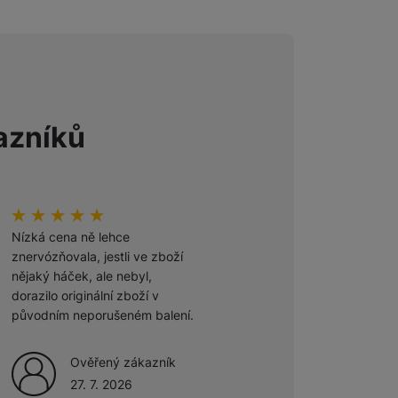
 obsahy nebo reklamy jak
azníků
Hodnocení zákazníků
100
%
Hodnocení zákazníků
100
%
Nízká cena ně lehce
Odporúčam
znervózňovala, jestli ve zboží
nějaký háček, ale nebyl,
Ověřený zákazník
dorazilo originální zboží v
27. 7. 2026
původním neporušeném balení.
Ověřený zákazník
27. 7. 2026