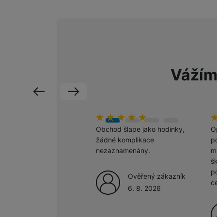
Marketingové cookies pou
na našich stránkách, tak n
Vážím
předchozí
následující
Hodnocení zákazníků
100
%
H
1
Obchod šlape jako hodinky,
O
žádné komplikace
po
nezaznamenány.
m
š
p
Ověřený zákazník
c
6. 8. 2026