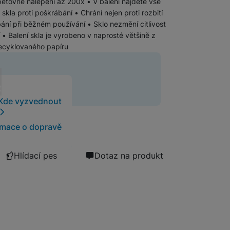
pětovné nalepení až 200x • V balení najdete vše
skla proti poškrábání • Chrání nejen proti rozbití
ábání při běžném používání • Sklo nezmění citlivost
Software
Klávesnice
 • Balení skla je vyrobeno v naprosté většině z
ecyklovaného papíru
Myši a podložky pod myš
Nabíječky
Nabíječky do auta
Trackpady
t
t
Bezdrátové nabíječky
Kde vyzvednout
Nabíjecí stojánky
Nabíječky k chytrým hodinkám
rmace o dopravě
Rychlonabíječky
Hlídací pes
Dotaz na produkt
Příslušenství pro Apple
Příslušenství pro iPhone
Síťové nabíječky (230 V)
Příslušenství pro iPad
Příslušenství pro AirPods
Příslušenství pro Apple Watch