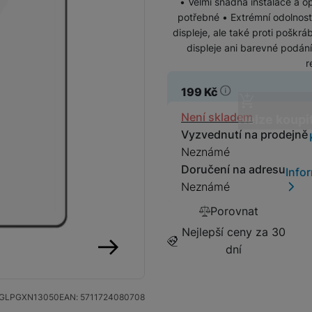
• Velmi snadná instalace a o
potřebné • Extrémní odolnost 
displeje, ale také proti poškr
SIM karty
Držáky a stojany pro tablety
displeje ani barevné podání
r
Klávesnice k tabletům
Příslušenství k
Stativy
199
Kč
fotoaparátům
Dostupnos
Není skladem
Nelze koupi
Blesky
Vyzvednutí na prodejně
Neznámé
Mikrofony
Fotopouzdra a batohy
Doručení na adresu
Info
Neznámé
Sluneční clony
Porovnat
Fólie Mobile Outfitters
Nejlepší ceny za 30
Filtry
dní
následující
Krytky
GLPGXN13050
EAN:
5711724080708