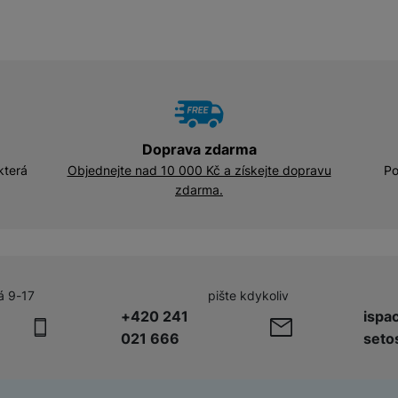
Adaptéry a předsádky
Kabely a redukce
HUB
Telekonvertory
Kabely
Baterie a napájecí adaptéry
Redukce
Doprava zdarma
která
Objednejte nad 10 000 Kč a získejte dopravu
Po
zdarma.
Příslušenství k domácím
Příslušenství pro lednice
spotřebičům
Příslušenství pro pračky a sušičky
á 9-17
pište kdykoliv
Příslušenství k vysavačům
+420 241
ispa
021 666
seto
Herní příslušenství
Herní monitory