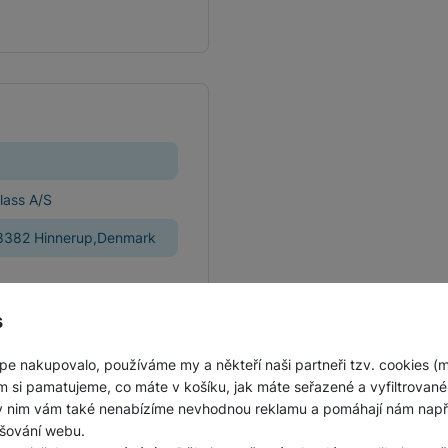
Jednorázové baterie
lass A/S
,8382 Hinnerup,Denmark
s
EX Czech s.r.o.
pe nakupovalo, používáme my a někteří naši partneři tzv. cookies (
m si pamatujeme, co máte v košíku, jak máte seřazené a vyfiltrované p
ky nim vám také nenabízíme nevhodnou reklamu a pomáhají nám napřík
šování webu.