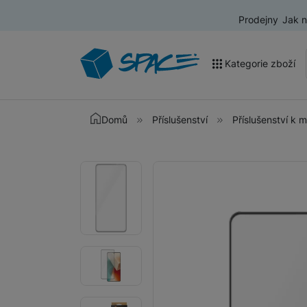
Prodejny
Jak 
Kategorie zboží
Akce a výprodej
Domů
Příslušenství
Příslušenství k 
Mobilní telefony
Fotografie
Fotografie
Nositelná elektronika
Televize
Audio
Domácí spotřebiče
Tablety
Foto