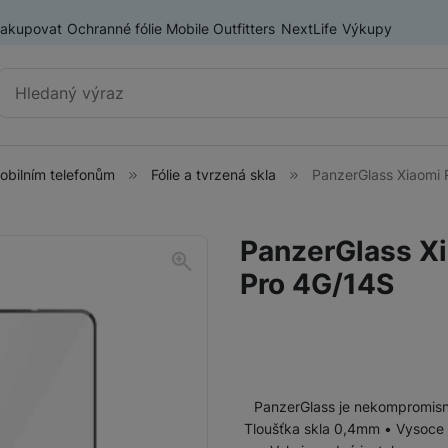
nakupovat
Ochranné fólie Mobile Outfitters
NextLife
Výkupy
Vyhledávání
mobilním telefonům
Fólie a tvrzená skla
PanzerGlass Xiaomi 
Příslušenství k mobilním
Pouzdra a kryty
telefonům
PanzerGlass X
Fólie a tvrzená skla
Pro 4G/14S
Baterie pro mobilní telefony
Držáky, stativy a selfie tyče
SIM karty
Příslušenství k tabletům
Pouzdra a obaly pro tablety
PanzerGlass je nekompromisní 
Tiskárny pro mobilní telefony
Tloušťka skla 0,4mm • Vysoce kva
Ochranné fólie a tvrzená skla pro tablety