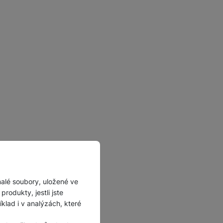
Příslušenství pro
autokamery
malé soubory, uložené ve
rodukty, jestli jste
lad i v analýzách, které