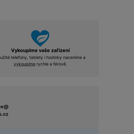
Příslušenství pro Mac
Disky/nosiče dat
Flash disky
Externí HDD disky
Paměťové karty
Externí SSD disky
Vykoupíme vaše zařízení
užité telefony, tablety i hodinky naceníme a
vykoupíme
rychle a férově.
SSD disky
Příslušenství pro audio
Pouzdra pro Airpods
ce@
s.cz
Příslušenství pro televize
Dálkové ovladače