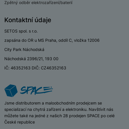
a
z
č
Zpětný odběr elektrozařízení/baterií
ě
d
e
ť
H
r
o
e
Kontaktní údaje
D
á
v
r
r
t
é
n
SETOS spol. s r.o.
ž
o
k
í
á
v
zapsána do OR u MS Praha, oddíl C, vložka 12006
a
a
k
é
r
City Park Náchodská
p
y
p
t
o
p
o
Náchodská 2396/21, 193 00
y
č
r
w
IČ: 46352163 DIČ: CZ46352163
ít
o
e
S
a
M
t
r
t
č
ic
e
b
y
o
r
l
a
l
v
o
e
n
u
é
S
v
k
iSpace
Jsme distributorem a maloobchodním prodejcem se
s
ž
D
i
y
specializací na chytrá zařízení a elektroniku. Navštívit nás
y
i
H
z
můžete také na jedné z našich 28 prodejen SPACE po celé
d
P
C
M
e
České republice
l
o
ul