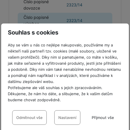
e
l
a
ti
Číslo popisné
o
j
y
2323/14
n
e
s
v
dovozce
k
e
a
s
k
t
y
y
č
Číslo popisné
s
t
o
o
2323/14
k
výrobce
u
B
v
h
j
R
y
š
l
Souhlas s cookies
í
l
a
o
Země dovozce
Česká Republika
i
e
e
n
u
F
č
s
N
Email dovozce
info@samsung.com
Aby se vám u nás co nejlépe nakupovalo, používáme my a
d
y
t
P
ól
k
k
a
někteří naši partneři tzv. cookies (malé soubory, uložené ve
y
p
e
ří
ie
y
y
b
vašem prohlížeči). Díky nim si pamatujeme, co máte v košíku,
r
r
sl
M
D
íj
jak máte seřazené a vyfiltrované produkty, jestli jste přihlášeni
o
y
u
o
V
F
ig
e
a podobně. Díky nim vám také nenabízíme nevhodnou reklamu
t
š
bi
y
o
it
K
č
a pomáhají nám například i v analýzách, které používáme k
Obecné
a
e
le
s
t
dalšímu zlepšování webu.
ál
l
k
b
n
O
a
o
Potřebujeme ale váš souhlas s jejich zpracováváním.
ní
á
y
Kapacita (GB)
500 GB
l
st
u
v
p
Děkujeme, že nám ho dáte, a slibujeme, že k vašim datům
f
v
d
e
ví
tf
a
o
budeme chovat zodpovědně.
Formát (palce)
M.2 "
o
e
o
t
p
it
č
u
t
s
a
y
r
Nastavení souhlasů s kategoriemi
t
e
Provedení
Interní
z
o
n
u
o
e
cookies
Odmítnout vše
Nastavení
Přijmout vše
d
r
Kl
i
t
m
Technologie
SSD
rs
r
á
á
c
a
o
Technické
-
bez těchto cookies náš web nebude fungovat
.