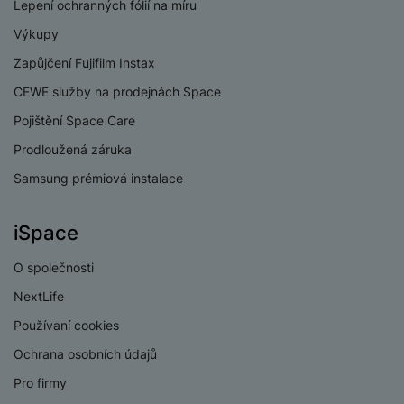
e
Lepení ochranných fólií na míru
l
v
n
e
Výkupy
l
st
v
a
ví
Zapůjčení Fujifilm Instax
i
d
k
z
CEWE služby na prodejnách Space
a
v
e
č
y
Pojištění Space Care
e
s
P
Prodloužená záruka
D
a
o
H
á
Samsung prémiová instalace
v
w
e
l
a
e
r
k
č
r
n
iSpace
o
ů
b
í
v
m
a
sl
O společnosti
é
n
u
o
NextLife
k
c
v
y
Používaní cookies
h
l
á
a
Ochrana osobních údajů
P
t
B
d
a
Pro firmy
k
e
a
m