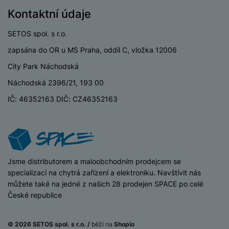
o
r
y
ří
K
R
Kontaktní údaje
n
y
/
s
a
y
e
a
n
l
b
c
SETOS spol. s r.o.
p
o
u
e
h
P
ř
zapsána do OR u MS Praha, oddíl C, vložka 12006
s
š
l
l
ří
e
i
e
y
City Park Náchodská
o
s
d
č
n
n
l
Náchodská 2396/21, 193 00
s
R
e
s
a
u
á
e
d
t
IČ: 46352163 DIČ: CZ46352163
b
š
d
d
a
v
íj
e
k
u
t
í
e
n
y
k
p
č
s
P
c
r
F
k
t
T
ří
e
o
l
y
v
e
s
iSpace
Jsme distributorem a maloobchodním prodejcem se
t
a
í
l
l
specializací na chytrá zařízení a elektroniku. Navštívit nás
a
S
s
p
e
u
můžete také na jedné z našich 28 prodejen SPACE po celé
b
íť
h
r
k
š
České republice
l
o
d
o
o
e
e
v
i
i
n
n
t
é
s
P
© 2026 SETOS spol. s r.o. /
běží na
Shopio
v
s