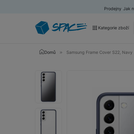
Prodejny
Jak 
Kategorie zboží
Akce a výprodej
Domů
Samsung Frame Cover S22, Navy
Mobilní telefony
Fotografie
Fotografie
Nositelná elektronika
Televize
Audio
Domácí spotřebiče
Tablety
Foto