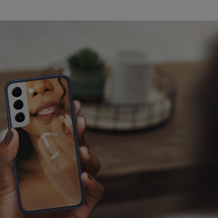
žíváme my nebo naši partneři, abychom vám mohli zobrazit vhodné
a stránkách třetích stran.