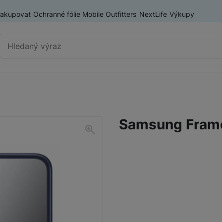
nakupovat
Ochranné fólie Mobile Outfitters
NextLife
Výkupy
Vyhledávání
Výprodej
Mobilní telefony
Samsung Frame
Nositelná elektronika
Příslušenství
Televize
Audio
Domácí spotřebiče