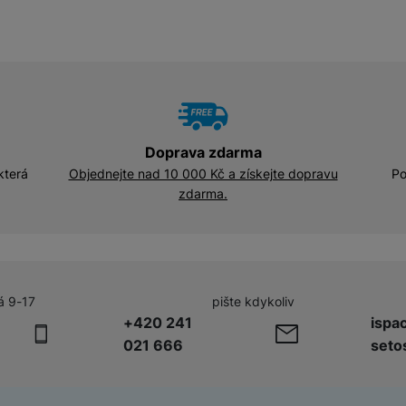
Doprava zdarma
která
Objednejte nad 10 000 Kč a získejte dopravu
Po
zdarma.
á 9-17
pište kdykoliv
+420 241
ispa
021 666
seto