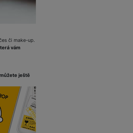
čes či make-up.
která vám
 můžete ještě