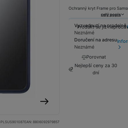
Tablety
Ochranný kryt Frame pro Sams
celý popis
Foto
Vyzvednutí na prodejně
Produkt se
Produkt se již neprodá
Neznámé
Smart
Doručení na adresu
Info
Neznámé
Ventilátory
Porovnat
Nejlepší ceny za 30
Počítače a notebooky
dní
Herní zóna
Péče o zdraví a tělo
následující
CPLSUS901087
EAN:
8806092979857