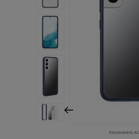
Smart
Ventilátory
Počítače a notebooky
Herní zóna
Péče o zdraví a tělo
Příslušenství
Dárkové poukázky iSpace
Vrácené zboží
předchozí
Kód produktu:
A