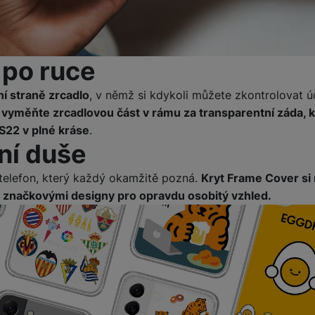
 po ruce
ní straně zrcadlo
, v němž si kdykoli můžete zkontrolovat ú
vyměňte zrcadlovou část v rámu za transparentní záda, 
S22 v plné kráse
.
ní duše
 telefon, který každý okamžitě pozná.
Kryt Frame Cover si
i značkovými designy pro opravdu osobitý vzhled.