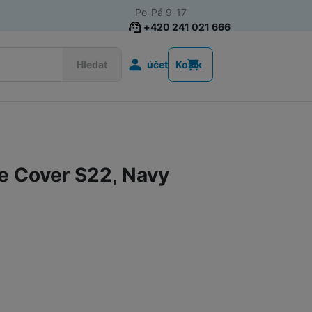
Po-Pá 9-17
+420 241 021 666
Uživatelská s
Hledat
účet
Košík
Akce
Nositelná elektronika
 Cover S22, Navy
Televize
Mobilní telefony
Audio
Domácí spotřebiče
Tablety