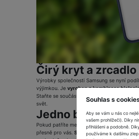
Čirý kryt a zrcadl
Výrobky společnosti Samsung se nyní podíle
výjimkou. Je
vyroben z kombinace biologic
Staňte se součástí udržitelného řešení a
do
Souhlas s cookie
svět.
Jedno balení, dva 
Aby se vám u nás co nejlé
vašem prohlížeči). Díky ni
Pokud patříte mezi fanoušky více možností s
přihlášeni a podobně. Dí
přesně pro vás.
Součástí balení je základní
používáme k dalšímu zlep