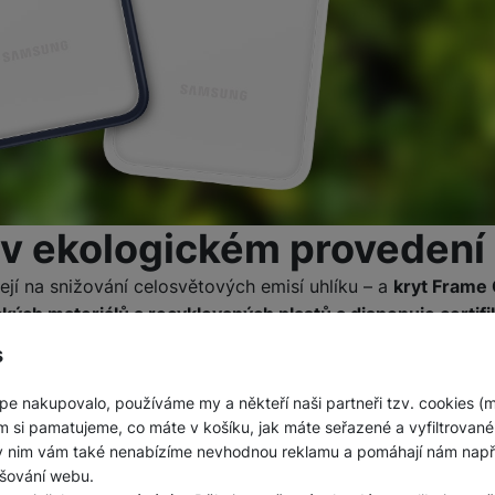
o v ekologickém provedení
jí na snižování celosvětových emisí uhlíku – a
kryt Frame
kých materiálů a recyklovaných plastů a disponuje certif
přejte svému Galaxy S22 ekologické pouzdro
, které pomal
s
různé styly
pe nakupovalo, používáme my a někteří naši partneři tzv. cookies (
m si pamatujeme, co máte v košíku, jak máte seřazené a vyfiltrované p
tylů, jež si měníte podle aktuální nálady,
zadní kryt Fram
ky nim vám také nenabízíme nevhodnou reklamu a pomáhají nám napřík
 rám a dva typy zadní strany, průhledný a zrcadlový
. Můžet
šování webu.