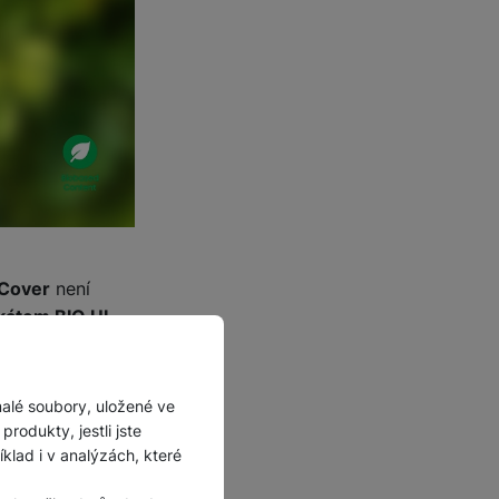
 Cover
není
ikátem BIO UL
.
u, ale jistě mění
malé soubory, uložené ve
rodukty, jestli jste
e Cover
je
lad i v analýzách, které
e si tak