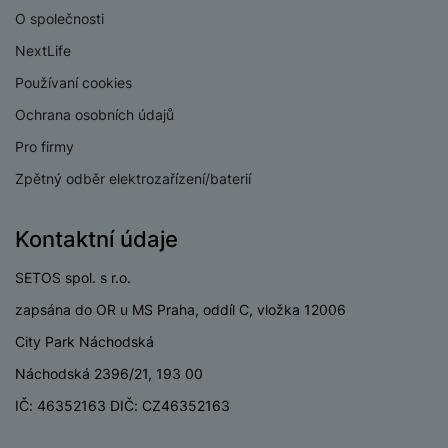
e
ří
č
i
O společnosti
ri
z
o
o
e
e
NextLife
v
-
ní
é
Používaní cookies
P
v
s
ří
i
P
Ochrana osobních údajů
t
sl
d
o
o
Pro firmy
u
e
w
l
š
o
e
Zpětný odběr elektrozařízení/baterií
y
e
k
r
n
a
b
H
Kontaktní údaje
st
b
a
e
ví
e
n
r
SETOS spol. s r.o.
p
l
k
n
r
y
y
zapsána do OR u MS Praha, oddíl C, vložka 12006
í
o
s
k
City Park Náchodská
a
r
l
u
y
Náchodská 2396/21, 193 00
á
t
c
v
IČ: 46352163 DIČ: CZ46352163
o
hl
e
k
o
s