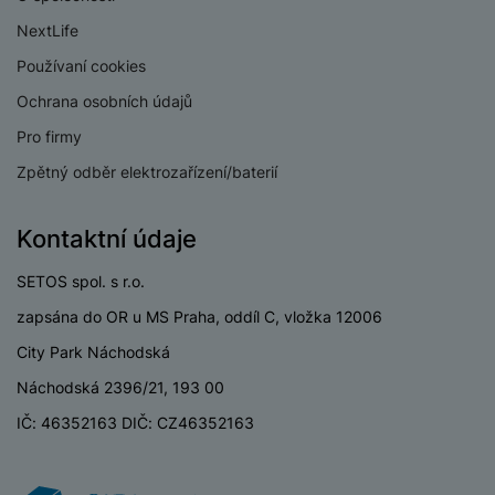
e
ří
č
i
ri
z
NextLife
o
o
e
e
v
Používaní cookies
-
ní
é
P
v
Ochrana osobních údajů
s
ří
i
P
t
Pro firmy
sl
d
o
o
u
e
w
Zpětný odběr elektrozařízení/baterií
l
š
o
e
y
e
k
r
Kontaktní údaje
n
a
b
H
st
b
a
e
SETOS spol. s r.o.
ví
e
n
r
p
l
k
zapsána do OR u MS Praha, oddíl C, vložka 12006
n
r
y
y
í
City Park Náchodská
o
s
k
a
r
Náchodská 2396/21, 193 00
l
u
y
á
IČ: 46352163 DIČ: CZ46352163
t
c
v
o
hl
e
k
o
s