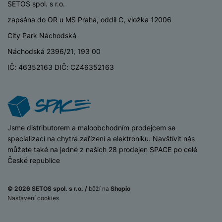
M
SETOS spol. s r.o.
e
R
w
ti
ic
á
e
m
zapsána do OR u MS Praha, oddíl C, vložka 12006
H
r
m
r
é
e
o
City Park Náchodská
e
b
di
r
S
č
a
Náchodská 2396/21, 193 00
a
ní
D
k
n
IČ: 46352163 DIČ: CZ46352163
m
X
J
y
k
y
C
e
p
y
ši
d
r
p
n
o
r
H
o
F
o
e
r
r
d
iSpace
Jsme distributorem a maloobchodním prodejcem se
r
á
a
v
specializací na chytrá zařízení a elektroniku. Navštívit nás
n
z
m
ě
můžete také na jedné z našich 28 prodejen SPACE po celé
í
o
e
a
České republice
a
v
T
ví
p
é
V
c
o
© 2026 SETOS spol. s r.o. /
běží na
Shopio
b
e
č
Lehce
A
Nastavení cookies
Na splátky
a
z
Stav zboží
používané
ít
Do košíku
296 Kč
u
11 490
Kč
t
a
a
d