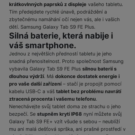
e
l
krátkovlnných paprsků z displeje
vašeho tabletu.
v
n
e
Tím předejdete rychlé únavě, podráždění a
l
st
v
a
zbytečnému namáhání očí nejen vás, ale i vašich
ví
i
d
dětí. Samsung Galaxy Tab S9 FE Plus.
k
z
a
Silná baterie, která nabije i
v
e
č
y
váš smartphone.
e
s
P
D
a
Jednou z největších předností tabletu je jeho
o
H
á
v
snadná přenositelnost. Proto společnost Samsung
w
e
l
a
e
vybavila Galaxy Tab S9 FE Plus
silnou baterií s
r
k
č
r
dlouhou výdrží
. Má
dokonce dostatek energie i
n
o
ů
b
í
pro vaše další zařízení
– stačí je propojit pomocí
v
m
a
sl
kabelu USB-C a váš
tablet bez problému navrátí
é
n
u
o
ztracená procenta i vašemu telefonu
.
k
c
v
Nenechávejte svůj tablet doma ze strachu o jeho
y
h
l
bezpečí. Se
stupněm krytí IP68
nyní můžete svůj
á
a
P
Galaxy Tab S9 FE+ vzít všude s sebou – neublíží
t
B
d
a
mu ani malá dešťová sprška, ani prašné prostředí v
k
e
a
m