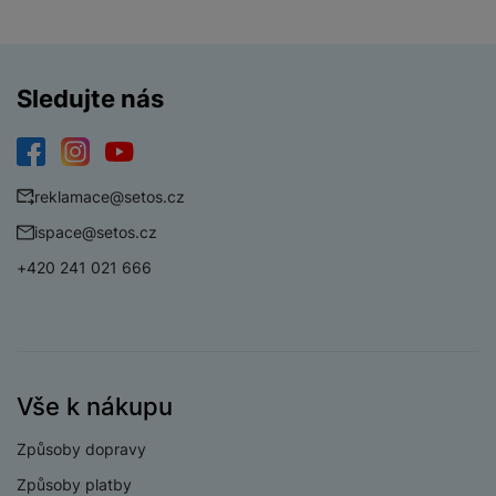
PROCESOR
Sledujte nás
4x2.4 GHz + 4x2.0
Rychlost CPU
GHz
Počet jader
Facebook
Instagram
YouTube
8
procesoru
reklamace@setos.cz
Procesor
Exynos 1380
ispace@setos.cz
+420 241 021 666
KONEKTIVITA
Verze bluetooth
Bluetooth 5.3
Vše k nákupu
Verze Wi-Fi
Wi-Fi 5
Způsoby dopravy
Dual SIM
Ne
Způsoby platby