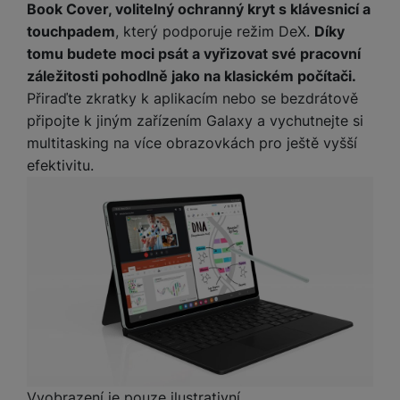
e
ří
Book Cover, volitelný ochranný kryt s klávesnicí a
č
i
ri
z
touchpadem
, který podporuje režim DeX.
Díky
o
o
e
e
v
tomu budete moci psát a vyřizovat své pracovní
-
ní
é
záležitosti pohodlně jako na klasickém počítači.
P
v
s
ří
i
P
Přiraďte zkratky k aplikacím nebo se bezdrátově
t
sl
d
o
připojte k jiným zařízením Galaxy a vychutnejte si
o
u
e
w
multitasking na více obrazovkách pro ještě vyšší
l
š
o
e
efektivitu.
y
e
k
r
n
a
b
H
st
b
a
e
ví
e
n
r
p
l
k
n
r
y
y
í
o
s
k
a
r
l
u
y
á
t
c
v
o
hl
e
k
o
Vyobrazení je pouze ilustrativní.
s