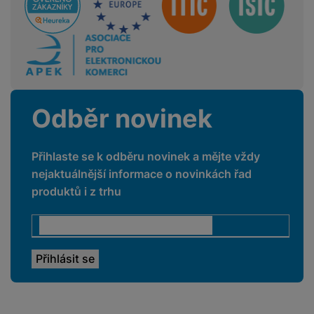
Počet objektivů
2
zadního fotoaparátu
Rozlišení předního
12 MPX
fotoaparátu
Maximální rozlišení
4K
Odběr novinek
videa
Světelnost předního
f/2.4
fotoaparátu
Přihlaste se k odběru novinek a mějte vždy
Světelnost hlavního
nejaktuálnější informace o novinkách řad
f/1.9
fotoaparátu
produktů i z trhu
Rozlišení hlavního
8 MPX
zadního fotoaparátu
Rozlišení
širokoúhlého
8 MPX
fotoaparátu