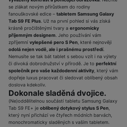
t
e
r
y
a
y
se zlákat novým přírůstkem do rodiny
v
a
bí
K
fanouškovské edice –
tabletem Samsung Galaxy
í
F
c
je
P
a
p
il
Tab S9 FE Plus
. Už na první pohled si vás získá
k
č
ří
b
r
t
krásně pročištěnými tvary a
ergonomicky
p
k
s
e
o
r
a
y
l
příjemným designem
. Jeho používání vám
l
c
y
d
k
u
zpříjemní
vylepšené pero S Pen
, které nejnověji
y
h
y
c
š
odolá nejen vodě, ale i prašnému prostředí
.
K
a
y
h
e
Nemusíte se tak bát tablet s sebou vzít i na výlety
r
r
t
S
y
n
y
e
či divoká dobrodružství v přírodě. Je to
perfektní
r
o
tr
s
t
d
é
společník pro vaše každodenní aktivity
, který vám
ft
ý
t
k
u
h
w
dopřeje luxus pracovat či sledovat oblíbený obsah
m
v
y
k
o
a
doslova kdekoliv.
h
í
c
d
r
Dokonale sladěná dvojice.
o
p
A
e
i
e
di
r
d
(Ne)oddělitelnou součástí tabletu Samsung Galaxy
n
n
o
a
D
k
Tab S9 FE+ je
oblíbený dotykový stylus S Pen
,
H
k
i
p
i
y
U
který nyní přichází ve čtyřech módních barvách,
á
P
t
s
B
monochromaticky sladěných s vaším tabletem.
m
h
é
k
P