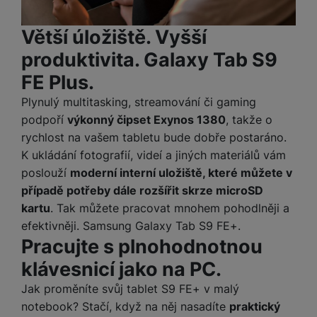
M
e
R
w
ti
ic
á
e
m
Větší úložiště. Vyšší
H
r
m
r
é
e
o
produktivita. Galaxy Tab S9
e
b
di
r
S
č
a
a
FE Plus.
ní
D
k
n
m
X
J
y
k
Plynulý multitasking, streamování či gaming
y
C
e
p
y
podpoří
výkonný čipset Exynos 1380
, takže o
ši
d
r
p
rychlost na vašem tabletu bude dobře postaráno.
n
o
r
K ukládání fotografií, videí a jiných materiálů vám
H
o
F
o
e
poslouží
moderní interní uložiště, které můžete v
r
r
d
r
případě potřeby dále rozšířit skrze microSD
á
a
v
n
kartu
. Tak můžete pracovat mnohem pohodlněji a
z
m
ě
í
efektivněji. Samsung Galaxy Tab S9 FE+.
o
e
a
a
Pracujte s plnohodnotnou
v
T
ví
p
é
V
c
klávesnicí jako na PC.
o
b
e
č
A
a
z
Jak proměníte svůj tablet S9 FE+ v malý
ít
u
t
a
notebook? Stačí, když na něj nasadíte
praktický
a
d