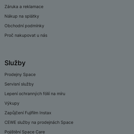
Záruka a reklamace
eSIM
Ne
Nákup na splátky
HDMI
Ne
Obchodní podmínky
3,5 mm jack
Ne
Proč nakupovat u nás
Nano SIM
Ne
Paměťová karta
Ano
Služby
USB-C
Ano
Prodejny Space
USB OTG
Ano
Servisní služby
Typ paměťové karty
MicroSD
Lepení ochranných fólií na míru
Lightning port
Ne
Výkupy
USB-A
Ne
Zapůjčení Fujifilm Instax
CEWE služby na prodejnách Space
Pojištění Space Care