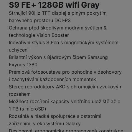
e
l
a
ti
S9 FE+ 128GB wifi Gray
o
j
y
n
e
s
v
k
e
a
Strhující 90Hz TFT displej s plným pokrytím
s
k
t
y
y
č
s
t
barevného prostoru DCI-P3
o
o
k
u
B
v
h
j
R
Ochrana před škodlivým modrým světlem &
y
š
l
í
l
a
o
technologie Vision Booster
i
e
e
n
u
F
Inovativní stylus S Pen s magnetickým systémem
č
s
N
d
y
t
P
ól
uchycení
k
k
a
y
p
e
ří
ie
y
Brilantní výkon s 8jádrovým čipem Samsung
y
b
r
r
sl
M
D
íj
Exynos 1380
o
y
u
o
V
F
ig
e
Prémiová fotosoustava pro pohodlné videohovory
t
š
bi
y
o
it
K
č
a
i zachytávání každodenních momentek
e
le
s
t
ál
l
k
b
n
Stereo reproduktory AKG s ohromujícím zvukovým
O
a
o
ní
á
y
l
st
u
rozsahem
v
p
f
v
d
e
ví
tf
a
o
Možnost rozšíření kapacity vnitřního uložiště až o
o
e
o
t
p
it
č
u
1 TB (s microSD)
t
s
a
y
r
t
e
z
o
n
u
Rozsáhlá a hladká spolupráce s ostatními
o
e
d
r
Kl
i
t
zařízeními v ekosystému Galaxy
m
rs
r
á
á
c
a
Designová, ergonomicky propracovaná konstrukce
o