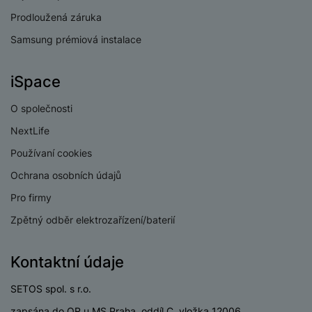
Prodloužená záruka
BATERIE
Samsung prémiová instalace
Kapacita baterie
10090 MAH
iSpace
Rychlé nabíjení
Ano
Výkon rychlonabíjení
45 W
O společnosti
NextLife
Způsob nabíjení
Kabelové
Používaní cookies
Ochrana osobních údajů
Pro firmy
KONSTRUKCE
Zpětný odběr elektrozařízení/baterií
Materiál
Kov
Kontaktní údaje
Odolný
Ne
SETOS spol. s r.o.
zapsána do OR u MS Praha, oddíl C, vložka 12006