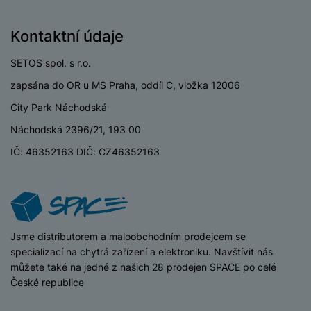
P
d
a
i
d
ří
n
m
č
i
s
Kontaktní údaje
i
ě
e
o
l
c
ť
u
SETOS spol. s r.o.
e
o
H
š
P
v
e
zapsána do OR u MS Praha, oddíl C, vložka 12006
e
P
o
é
r
n
ří
u
City Park Náchodská
k
n
s
s
z
a
Náchodská 2396/21, 193 00
í
t
l
d
rt
p
IČ: 46352163 DIČ: CZ46352163
v
u
r
y
ř
í
š
a
í
p
e
p
s
r
n
r
l
o
s
o
u
A
t
A
iSpace
Jsme distributorem a maloobchodním prodejcem se
š
ir
v
ir
specializací na chytrá zařízení a elektroniku. Navštívit nás
e
P
í
p
můžete také na jedné z našich 28 prodejen SPACE po celé
n
o
p
o
České republice
s
d
r
d
t
s
o
s