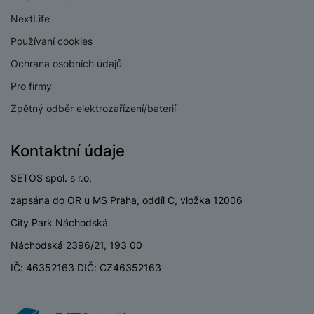
P
d
a
i
d
ří
NextLife
n
m
č
i
s
i
ě
e
Používaní cookies
o
l
c
ť
u
Ochrana osobních údajů
e
o
H
š
P
v
e
Pro firmy
e
P
o
é
r
n
ří
u
Zpětný odběr elektrozařízení/baterií
k
n
s
s
z
a
í
t
l
d
rt
p
Kontaktní údaje
v
u
r
y
ř
í
š
a
SETOS spol. s r.o.
í
p
e
p
s
zapsána do OR u MS Praha, oddíl C, vložka 12006
r
n
r
l
o
s
o
City Park Náchodská
u
A
t
A
š
Náchodská 2396/21, 193 00
ir
v
ir
e
P
í
p
IČ: 46352163 DIČ: CZ46352163
n
o
p
o
s
d
r
d
t
s
o
s