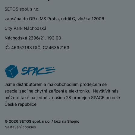
y
n
k
a
e
t
a
y
SETOS spol. s r.o.
d
r
v
N
b
t
zapsána do OR u MS Praha, oddíl C, vložka 12006
í
a
E
íj
P
o
k
b
x
City Park Náchodská
e
ří
r
d
íj
t
č
sl
Náchodská 2396/21, 193 00
y
o
e
e
k
u
m
č
r
IČ: 46352163 DIČ: CZ46352163
y
š
B
á
k
n
(
e
a
c
y
í
2
n
t
í
H
3
st
e
L
m
D
0
ví
ri
o
s
D
V
p
e
k
iSpace
Jsme distributorem a maloobchodním prodejcem se
p
d
)
r
a
á
specializací na chytrá zařízení a elektroniku. Navštívit nás
o
is
o
n
t
můžete také na jedné z našich 28 prodejen SPACE po celé
t
N
k
A
a
o
České republice
ř
a
y
p
p
r
e
b
pl
á
y
E
b
íj
e
© 2026 SETOS spol. s r.o. /
běží na
Shopio
j
x
i
e
(
-50
199
Nastavení cookies
W
P
e
%
)
Kč
t
Původní cena
č
cí
Nelze koupit
a