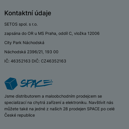
o
r
y
ří
K
R
n
y
/
s
a
Kontaktní údaje
y
e
a
n
l
b
c
p
o
u
e
SETOS spol. s r.o.
h
P
ř
s
š
l
l
ří
zapsána do OR u MS Praha, oddíl C, vložka 12006
e
i
e
y
o
s
d
č
n
City Park Náchodská
n
l
s
R
e
s
a
u
Náchodská 2396/21, 193 00
á
e
d
t
b
š
d
d
a
v
IČ: 46352163 DIČ: CZ46352163
íj
e
k
u
t
í
e
n
y
k
p
č
s
P
c
r
F
k
t
T
ří
e
o
l
y
v
e
s
t
a
í
l
iSpace
Jsme distributorem a maloobchodním prodejcem se
l
a
S
s
p
e
specializací na chytrá zařízení a elektroniku. Navštívit nás
u
b
íť
h
r
k
můžete také na jedné z našich 28 prodejen SPACE po celé
š
l
o
d
o
o
České republice
e
e
v
i
i
n
n
t
é
s
P
v
s