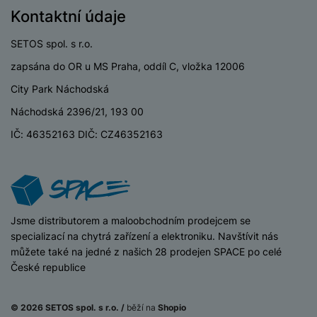
o
r
y
ří
K
Kontaktní údaje
R
n
y
/
s
a
y
e
a
n
l
b
SETOS spol. s r.o.
c
p
o
u
e
h
P
zapsána do OR u MS Praha, oddíl C, vložka 12006
ř
s
š
l
l
ří
e
i
e
y
City Park Náchodská
o
s
d
č
n
n
l
Náchodská 2396/21, 193 00
s
R
e
s
a
u
á
e
d
t
IČ: 46352163 DIČ: CZ46352163
b
š
d
d
a
v
íj
e
k
u
t
í
e
n
y
k
p
č
s
P
c
r
F
k
t
T
ří
e
o
l
y
v
e
iSpace
Jsme distributorem a maloobchodním prodejcem se
s
t
a
í
l
specializací na chytrá zařízení a elektroniku. Navštívit nás
l
a
S
s
p
e
můžete také na jedné z našich 28 prodejen SPACE po celé
u
b
íť
h
r
k
České republice
š
l
o
d
o
o
e
e
v
i
i
n
n
t
é
s
© 2026 SETOS spol. s r.o. /
běží na
Shopio
P
v
s