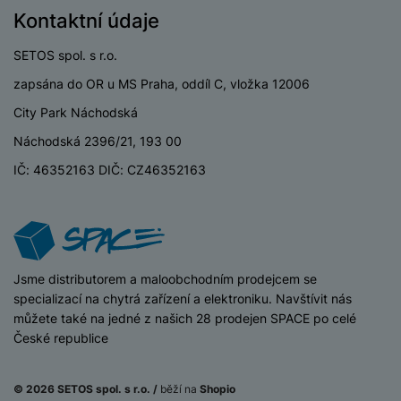
o
r
y
ří
K
Kontaktní údaje
R
n
y
/
s
a
y
e
a
n
l
b
SETOS spol. s r.o.
c
p
o
u
e
h
P
zapsána do OR u MS Praha, oddíl C, vložka 12006
ř
s
š
l
l
ří
e
i
e
y
City Park Náchodská
o
s
d
č
n
n
l
Náchodská 2396/21, 193 00
s
R
e
s
a
u
á
e
d
t
IČ: 46352163 DIČ: CZ46352163
b
š
d
d
a
v
íj
e
k
u
t
í
e
n
y
k
p
č
s
P
c
r
F
k
t
T
ří
e
o
l
y
v
e
iSpace
Jsme distributorem a maloobchodním prodejcem se
s
t
a
í
l
specializací na chytrá zařízení a elektroniku. Navštívit nás
l
a
S
s
p
e
můžete také na jedné z našich 28 prodejen SPACE po celé
u
b
íť
h
r
k
České republice
š
l
o
d
o
o
e
e
v
i
i
n
n
t
é
s
© 2026 SETOS spol. s r.o. /
běží na
Shopio
P
v
s