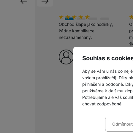
předchozí
následující
Hodnocení zákazníků
100
%
H
1
Obchod šlape jako hodinky,
O
žádné komplikace
po
nezaznamenány.
m
š
p
Ověřený zákazník
c
Souhlas s cookie
6. 8. 2026
Aby se vám u nás co nejlé
vašem prohlížeči). Díky ni
přihlášeni a podobně. Dí
používáme k dalšímu zlep
Potřebujeme ale váš souh
chovat zodpovědně.
Nastavení souhla
Odmítnout
Technické
Technické
-
bez těchto c