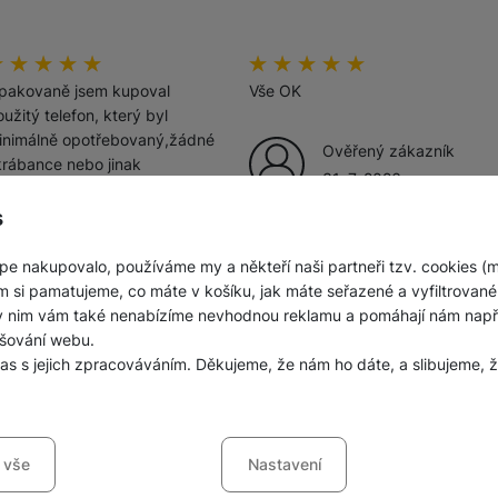
odnocení zákazníků
00
%
Hodnocení zákazníků
100
%
pakovaně jsem kupoval
Vše OK
užitý telefon, který byl
inimálně opotřebovaný,žádné
Ověřený zákazník
krábance nebo jinak
31. 7. 2026
oškozený. Výhodná
ena,záruka.
s
pe nakupovalo, používáme my a někteří naši partneři tzv. cookies (
Ověřený zákazník
m si pamatujeme, co máte v košíku, jak máte seřazené a vyfiltrované p
3. 8. 2026
ky nim vám také nenabízíme nevhodnou reklamu a pomáhají nám napřík
šování webu.
las s jejich zpracováváním. Děkujeme, že nám ho dáte, a slibujeme
sů s kategoriemi cookies
 vše
Nastavení
ookies náš web nebude fungovat
.