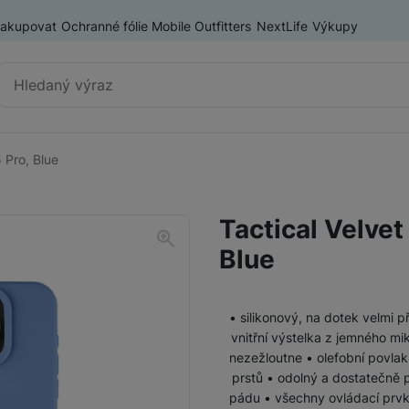
nakupovat
Ochranné fólie Mobile Outfitters
NextLife
Výkupy
Vyhledávání
 Pro, Blue
Výprodej
Mobilní telefony
Tactical Velvet
Nositelná elektronika
Blue
Příslušenství
Televize
• silikonový, na dotek velmi p
Audio
vnitřní výstelka z jemného m
nezežloutne • olefobní povlak
prstů • odolný a dostatečně p
Domácí spotřebiče
pádu • všechny ovládací prvk