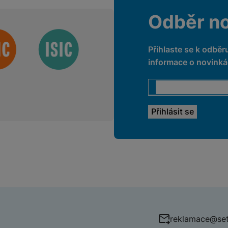
Odběr n
Přihlaste se k odběr
informace o novinkác
reklamace@set