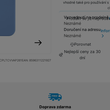
vhodné také pro používání s
Tablety
c
Vyzvednutí na prodejně
Produkt se
Produkt se již neprodá
Foto
Neznámé
Doručení na adresu
Info
Smart
Neznámé
Porovnat
Ventilátory
následující
Nejlepší ceny za 30
dní
Počítače a notebooky
CPLTCVVAP261
EAN:
8596311221927
Herní zóna
Péče o zdraví a tělo
Doprava zdarma