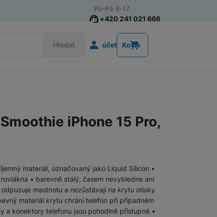
Po-Pá 9-17
+420 241 021 666
Uživatelská s
Hledat
účet
Košík
Akce
Nositelná elektronika
 Smoothie iPhone 15 Pro,
Televize
Mobilní telefony
Audio
říjemný materiál, označovaný jako Liquid Silicon •
Domácí spotřebiče
ikrovlákna • barevně stálý, časem nevybledne ani
 odpuzuje mastnotu a nezůstávají na krytu otisky
evný materiál krytu chrání telefon při případném
Tablety
y a konektory telefonu jsou pohodlně přístupné •