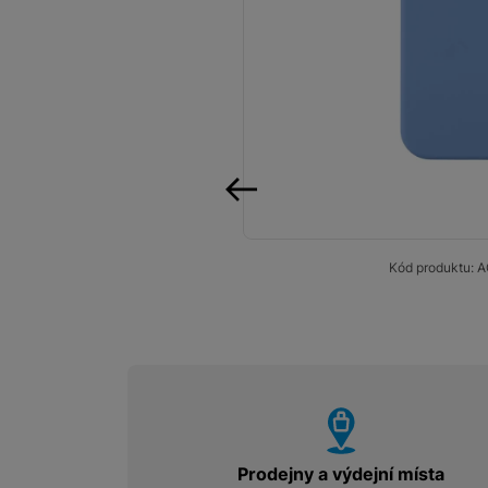
Smart
Ventilátory
Počítače a notebooky
Herní zóna
Péče o zdraví a tělo
předchozí
Příslušenství
Kód produktu:
A
Dárkové poukázky iSpace
Vrácené zboží
vyhody
Prodejny a výdejní místa