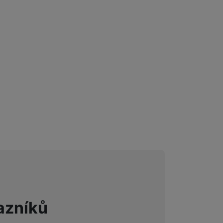
azníků