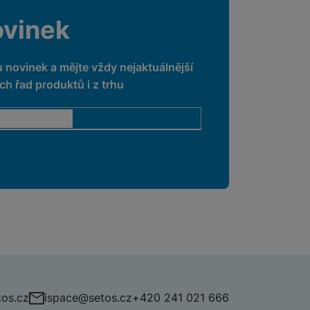
ovinek
u novinek a mějte vždy nejaktuálnější
h řad produktů i z trhu
os.cz
ispace@setos.cz
+420 241 021 666