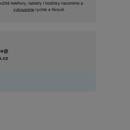
užité telefony, tablety i hodinky naceníme a
vykoupíme
rychle a férově.
ce@
s.cz