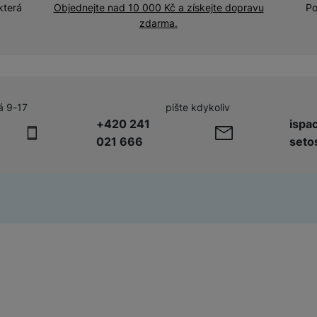
která
Objednejte nad 10 000 Kč a získejte dopravu
Po
zdarma.
á 9-17
pište kdykoliv
+420 241
ispa
021 666
seto