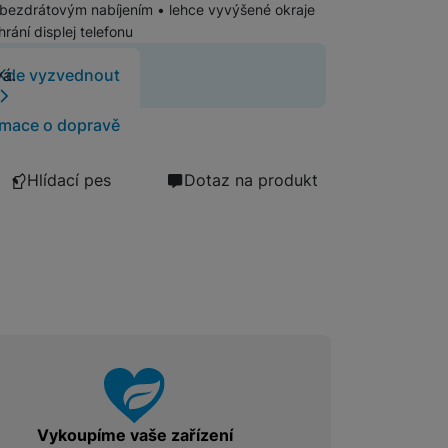
 bezdrátovým nabíjením • lehce vyvýšené okraje
Foto
hrání displej telefonu
 již neprodává.
Kde vyzvednout
vá.
Smart
rmace o dopravě
Ventilátory
Hlídací pes
Dotaz na produkt
Počítače a notebooky
Herní zóna
Péče o zdraví a tělo
Příslušenství
Vykoupíme vaše zařízení