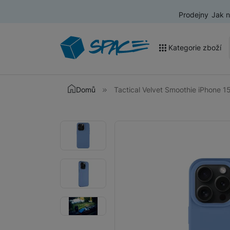
Prodejny
Jak 
Kategorie zboží
Akce a výprodej
Domů
Tactical Velvet Smoothie iPhone 15
Mobilní telefony
Fotografie
Fotografie
Nositelná elektronika
Televize
Audio
Domácí spotřebiče
Tablety
Foto