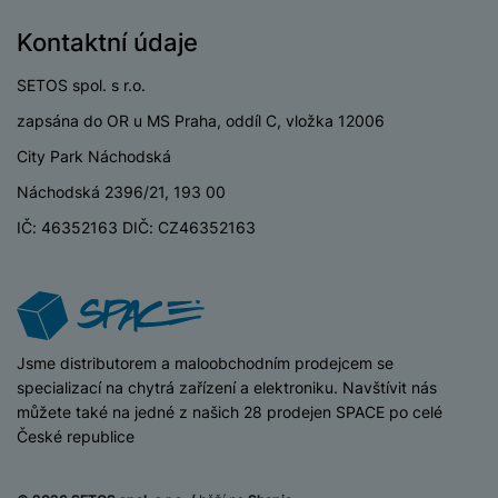
a
z
č
ě
d
e
Kontaktní údaje
ť
H
r
o
e
D
á
SETOS spol. s r.o.
v
r
r
t
é
n
zapsána do OR u MS Praha, oddíl C, vložka 12006
ž
o
k
í
á
v
City Park Náchodská
a
a
k
é
r
p
Náchodská 2396/21, 193 00
y
p
t
o
p
o
IČ: 46352163 DIČ: CZ46352163
y
č
r
w
ít
o
e
S
a
M
t
r
t
č
ic
e
b
y
o
r
l
a
l
v
o
iSpace
Jsme distributorem a maloobchodním prodejcem se
e
n
u
é
S
specializací na chytrá zařízení a elektroniku. Navštívit nás
v
k
s
ž
D
můžete také na jedné z našich 28 prodejen SPACE po celé
i
y
y
i
H
České republice
z
d
P
C
M
e
l
o
ul