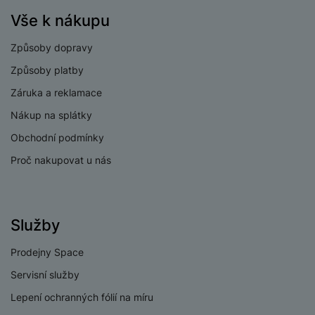
v
p
Vše k nákupu
í
r
a
P
Způsoby dopravy
H
č
ř
e
Způsoby platby
k
í
r
y
s
Záruka a reklamace
ní
a
l
m
Nákup na splátky
s
u
o
u
Obchodní podmínky
š
ni
š
e
Proč nakupovat u nás
t
i
n
o
č
s
r
k
t
y
y
v
Služby
í
H
P
p
e
Prodejny Space
ří
r
r
sl
Servisní služby
o
n
u
t
í
Lepení ochranných fólií na míru
š
e
o