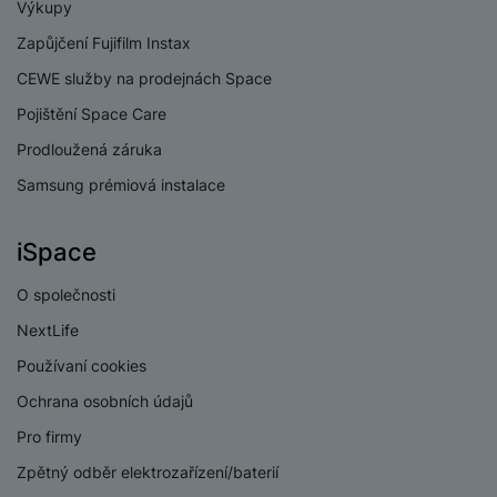
e
Výkupy
l
v
n
e
l
Zapůjčení Fujifilm Instax
st
v
a
ví
CEWE služby na prodejnách Space
i
d
k
z
Pojištění Space Care
a
v
e
č
y
Prodloužená záruka
e
s
P
Samsung prémiová instalace
D
a
o
H
á
v
w
e
l
a
iSpace
e
r
k
č
r
n
o
ů
O společnosti
b
í
v
m
a
sl
NextLife
é
n
u
o
Používaní cookies
k
c
v
y
Ochrana osobních údajů
h
l
á
a
Pro firmy
P
t
B
d
a
Zpětný odběr elektrozařízení/baterií
k
e
a
m