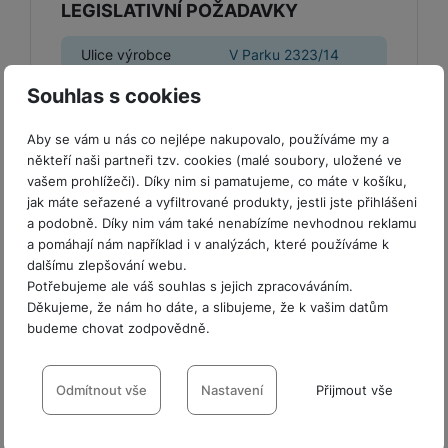
e
l
a
ti
o
LEGISLATIVNÍ POŽADAVKY
j
y
n
e
s
v
k
e
a
s
k
t
y
y
Ulice výrobce
V Parku 2323/14
č
s
t
o
o
k
u
B
v
h
j
R
Název výrobce
Samsung
Souhlas s cookies
y
š
l
í
l
a
o
i
Městská oblast
e
e
n
u
Praha
Aby se vám u nás co nejlépe nakupovalo, používáme my a
F
č
výrobce
s
N
d
y
t
P
někteří naši partneři tzv. cookies (malé soubory, uložené ve
ól
k
k
a
y
p
e
ří
vašem prohlížeči). Díky nim si pamatujeme, co máte v košíku,
ie
Země výrobce
Česká Republika
y
y
b
r
r
sl
jak máte seřazené a vyfiltrované produkty, jestli jste přihlášeni
M
D
íj
o
y
PSČ výrobce
14800
a podobně. Díky nim vám také nenabízíme nevhodnou reklamu
u
o
V
F
ig
e
t
a pomáhají nám například i v analýzách, které používáme k
š
bi
y
o
it
K
č
Název dovozce
Samsung
dalšímu zlepšování webu.
a
e
le
s
t
ál
l
k
Potřebujeme ale váš souhlas s jejich zpracováváním.
b
n
O
a
o
Ulice dovozce
V Parku 2323/14
ní
á
y
Děkujeme, že nám ho dáte, a slibujeme, že k vašim datům
l
st
u
v
p
f
v
d
budeme chovat zodpovědně.
e
ví
Městská oblast
tf
a
o
Praha
o
e
o
t
p
výrobce
it
č
Nastavení souhlasů s kategoriemi
u
t
s
a
y
r
t
e
z
cookies
Odmítnout vše
Nastavení
Přijmout vše
o
n
u
Město dovozce
Praha
o
e
d
r
Kl
i
t
m
rs
Technické
r
PSČ dovozce
14800
Technické
-
bez těchto cookies náš web nebude fungovat
.
á
á
c
a
o