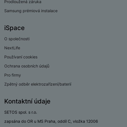
e
Prodloužená záruka
l
v
n
e
Samsung prémiová instalace
l
st
v
a
ví
i
d
k
iSpace
z
a
v
e
č
y
O společnosti
e
s
P
NextLife
D
a
o
H
á
v
Používaní cookies
w
e
l
a
e
r
Ochrana osobních údajů
k
č
r
n
o
ů
Pro firmy
b
í
v
m
a
sl
Zpětný odběr elektrozařízení/baterií
é
n
u
o
k
c
v
Kontaktní údaje
y
h
l
á
a
SETOS spol. s r.o.
P
t
B
d
a
zapsána do OR u MS Praha, oddíl C, vložka 12006
k
e
a
m