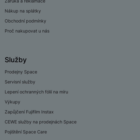
Záruka a reklamace
v
p
í
Nákup na splátky
r
a
P
Obchodní podmínky
H
č
ř
e
Proč nakupovat u nás
k
í
r
y
s
ní
a
l
m
s
u
o
Služby
u
š
ni
š
e
t
Prodejny Space
i
n
o
č
Servisní služby
s
r
k
t
Lepení ochranných fólií na míru
y
y
v
Výkupy
í
H
P
p
e
Zapůjčení Fujifilm Instax
ří
r
r
sl
CEWE služby na prodejnách Space
o
n
u
t
í
Pojištění Space Care
š
e
o