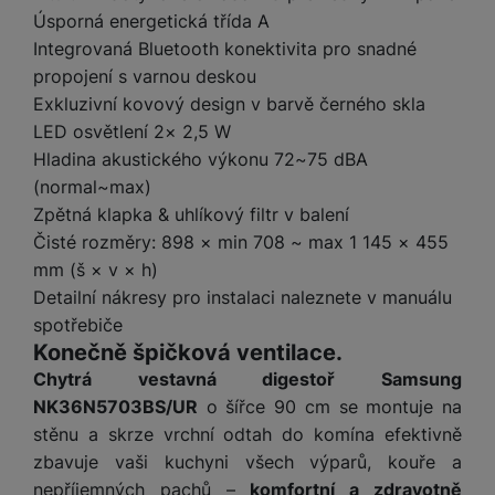
y
r
t
c
n
t
d
á
r
Úsporná energetická třída A
m
t
o
v
k
i
ř
O
in
s
a
o
k
Integrovaná Bluetooth konektivita pro snadné
m
í
y
c
e
u
k
kl
š
ni
a
propojení s varnou deskou
o
k
e
b
t
y
a
n
t
bi
Exkluzivní kovový design v barvě černého skla
f
i
d
p
y
o
ln
o
LED osvětlení 2× 2,5 W
č
o
r
a
r
í
t
Hladina akustického výkonu 72~75 dBA
e
o
o
b
y
t
o
(normal~max)
r
t
a
el
a
L
S
o
a
t
Zpětná klapka & uhlíkový filtr v balení
e
p
e
m
v
b
o
Čisté rozměry: 898 × min 708 ~ max 1 145 × 455
f
a
d
a
é
le
h
mm (š × v × h)
o
r
n
rt
k
t
y
Detailní nákresy pro instalaci naleznete v manuálu
n
á
i
a
y
n
y
t
spotřebiče
P
c
m
a
ů
Konečně špičková ventilace.
ř
e
D
e
n
m
í
r
Chytrá vestavná digestoř Samsung
r
o
P
s
ž
NK36N5703BS/UR
o šířce 90 cm se montuje na
y
t
N
r
l
á
S
e
stěnu a skrze vrchní odtah do komína efektivně
a
a
u
D
k
t
b
zbavuje vaši kuchyni všech výparů, kouře a
b
č
š
a
y
a
o
í
nepříjemných pachů –
komfortní a zdravotně
k