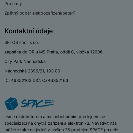
e
ří
Pro firmy
č
i
ri
z
o
o
Zpětný odběr elektrozařízení/baterií
e
e
v
-
ní
é
P
v
Kontaktní údaje
s
ří
i
P
t
sl
d
o
SETOS spol. s r.o.
o
u
e
w
l
š
o
e
zapsána do OR u MS Praha, oddíl C, vložka 12006
y
e
k
r
City Park Náchodská
n
a
b
H
st
b
a
Náchodská 2396/21, 193 00
e
ví
e
n
r
IČ: 46352163 DIČ: CZ46352163
p
l
k
n
r
y
y
í
o
s
k
a
r
l
u
y
á
t
c
iSpace
Jsme distributorem a maloobchodním prodejcem se
v
o
hl
specializací na chytrá zařízení a elektroniku. Navštívit nás
e
k
o
můžete také na jedné z našich 28 prodejen SPACE po celé
s