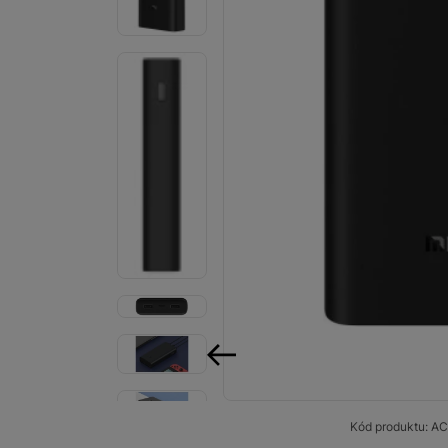
Smart
Ventilátory
Počítače a notebooky
Herní zóna
Péče o zdraví a tělo
Příslušenství
Dárkové poukázky iSpace
Vrácené zboží
předchozí
Kód produktu:
AC