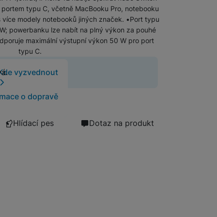
í s portem typu C, včetně MacBooku Pro, notebooku
Foto
 s více modely notebooků jiných značek. •Port typu
W; powerbanku lze nabít na plný výkon za pouhé
Smart
dporuje maximální výstupní výkon 50 W pro port
typu C.
Ventilátory
 již neprodává.
Kde vyzvednout
vá.
Počítače a notebooky
rmace o dopravě
Herní zóna
Hlídací pes
Dotaz na produkt
Péče o zdraví a tělo
Příslušenství