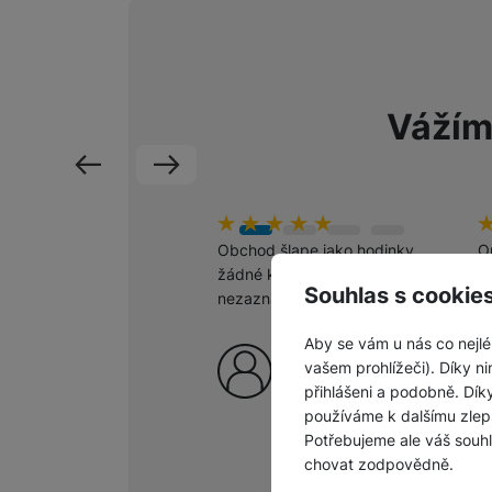
Vážím
předchozí
následující
Hodnocení zákazníků
100
%
H
1
Obchod šlape jako hodinky,
O
žádné komplikace
po
Souhlas s cookie
nezaznamenány.
m
š
Aby se vám u nás co nejlé
p
Ověřený zákazník
vašem prohlížeči). Díky ni
c
6. 8. 2026
přihlášeni a podobně. Dí
používáme k dalšímu zlep
Potřebujeme ale váš souh
chovat zodpovědně.