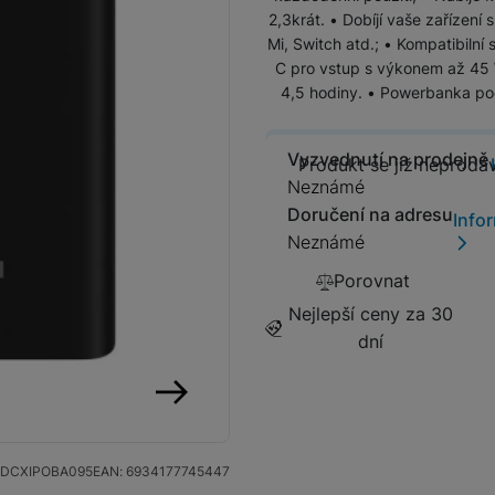
2,3krát. • Dobíjí vaše zařízen
Tablety
Mi, Switch atd.; • Kompatibilní
C pro vstup s výkonem až 45 
Foto
4,5 hodiny. • Powerbanka po
Smart
Vyzvednutí na prodejně
Produkt se
Produkt se již neprodá
Neznámé
Ventilátory
Doručení na adresu
Info
Neznámé
Počítače a notebooky
Porovnat
Nejlepší ceny za 30
Herní zóna
dní
Péče o zdraví a tělo
následující
DCXIPOBA095
EAN:
6934177745447