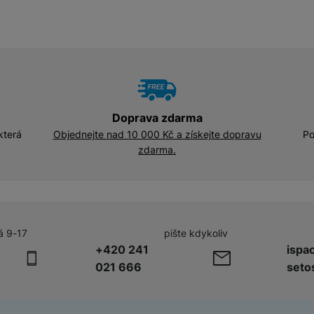
Doprava zdarma
která
Objednejte nad 10 000 Kč a získejte dopravu
Po
zdarma.
á 9-17
pište kdykoliv
+420 241
ispa
021 666
seto