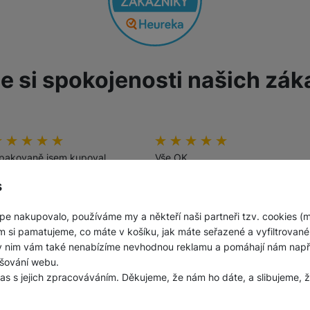
e si spokojenosti našich zák
odnocení zákazníků
00
%
Hodnocení zákazníků
100
%
pakovaně jsem kupoval
Vše OK
užitý telefon, který byl
s
inimálně opotřebovaný,žádné
Ověřený zákazník
krábance nebo jinak
31. 7. 2026
pe nakupovalo, používáme my a někteří naši partneři tzv. cookies (
oškozený. Výhodná
m si pamatujeme, co máte v košíku, jak máte seřazené a vyfiltrované p
ena,záruka.
ky nim vám také nenabízíme nevhodnou reklamu a pomáhají nám napřík
šování webu.
Ověřený zákazník
las s jejich zpracováváním. Děkujeme, že nám ho dáte, a slibujeme
3. 8. 2026