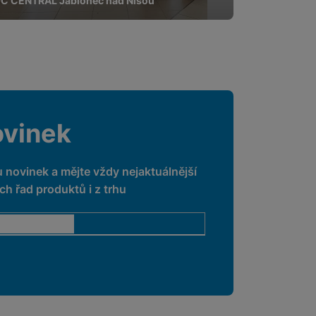
C CENTRAL Jablonec nad Nisou
ovinek
u novinek a mějte vždy nejaktuálnější
h řad produktů i z trhu