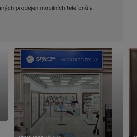
žíváme my nebo naši partneři, abychom vám mohli zobrazit vhodné
a stránkách třetích stran.
nných prodejen mobilních telefonů a