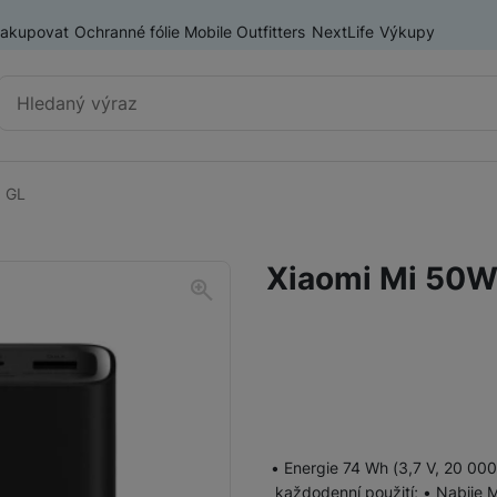
nakupovat
Ochranné fólie Mobile Outfitters
NextLife
Výkupy
Vyhledávání
0 GL
Výprodej
Mobilní telefony
Xiaomi Mi 50W
Nositelná elektronika
Příslušenství
Televize
Audio
Domácí spotřebiče
• Energie 74 Wh (3,7 V, 20 000
každodenní použití; • Nabije M