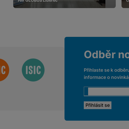
HM GLOBUS Liberec
O
Odběr n
Přihlaste se k odběr
informace o novinkác