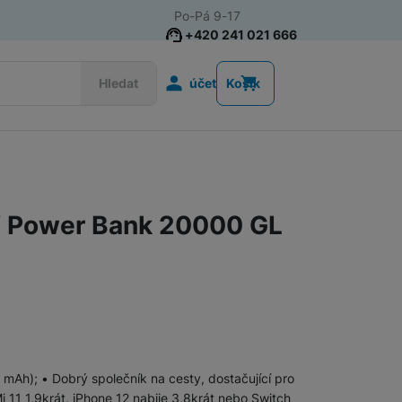
Po-Pá 9-17
+420 241 021 666
Uživatelská s
Hledat
účet
Košík
Akce
Nositelná elektronika
 Power Bank 20000 GL
Televize
Mobilní telefony
Audio
Domácí spotřebiče
Tablety
 mAh); • Dobrý společník na cesty, dostačující pro
i 11 1,9krát, iPhone 12 nabije 3,8krát nebo Switch