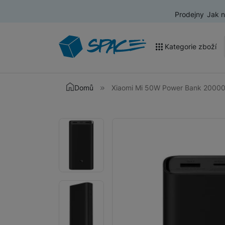
Prodejny
Jak 
Kategorie zboží
Akce a výprodej
Domů
Xiaomi Mi 50W Power Bank 2000
Mobilní telefony
Fotografie
Fotografie
Nositelná elektronika
Televize
Audio
Domácí spotřebiče
Tablety
Foto