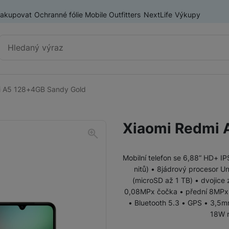
nakupovat
Ochranné fólie Mobile Outfitters
NextLife
Výkupy
Vyhledávání
i A5 128+4GB Sandy Gold
Chytré telefony
iPhone
Xiaomi Redmi 
Samsung
OnePlus
Xiaomi
Mobilní telefon se 6,88“ HD+ IP
nitů) • 8jádrový procesor U
(microSD až 1 TB) • dvojice
Honor
Odolné mobilní telefony
0,08MPx čočka • přední 8MPx se
• Bluetooth 5.3 • GPS • 3,5m
Renewd iPhone
18W r