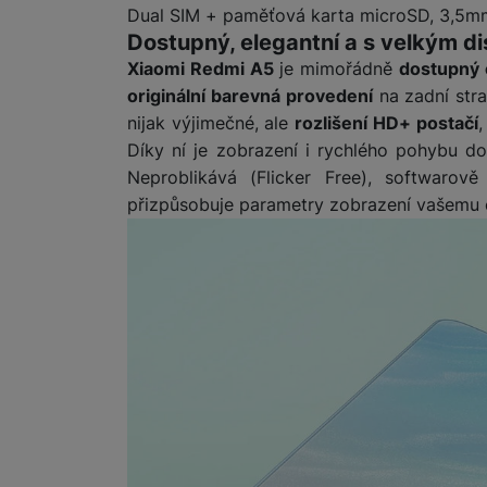
Dual SIM + paměťová karta microSD, 3,5mm
Dostupný, elegantní a s velkým d
Marketingové cookies pou
Xiaomi Redmi A5
je mimořádně
dostupný 
na našich stránkách, tak n
originální barevná provedení
na zadní stra
nijak výjimečné, ale
rozlišení HD+ postačí
,
Díky ní je zobrazení i rychlého pohybu d
Neproblikává (Flicker Free), softwaro
přizpůsobuje parametry zobrazení vašemu c