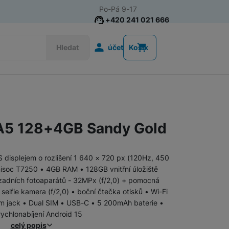
Po-Pá 9-17
+420 241 021 666
Uživatelská s
Hledat
účet
Košík
Telefony pro seniory
Tlačítkové telefony pro seniory
A5 128+4GB Sandy Gold
Chytré telefony pro seniory
S displejem o rozlišení 1 640 × 720 px (120Hz, 450
nisoc T7250 • 4GB RAM • 128GB vnitřní úložiště
 zadních fotoaparátů - 32MPx (f/2,0) + pomocná
Tlačítkové telefony
lfie kamera (f/2,0) • boční čtečka otisků • Wi-Fi
m jack • Dual SIM • USB-C • 5 200mAh baterie •
ychlonabíjení Android 15
celý popis