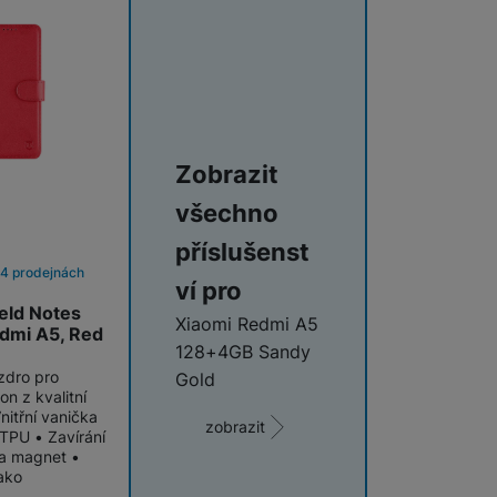
Zobrazit
všechno
příslušenst
 4 prodejnách
ví pro
ield Notes
Xiaomi Redmi A5
dmi A5, Red
128+4GB Sandy
zdro pro
Gold
on z kvalitní
nitřní vanička
zobrazit
TPU • Zavírání
na magnet •
jako