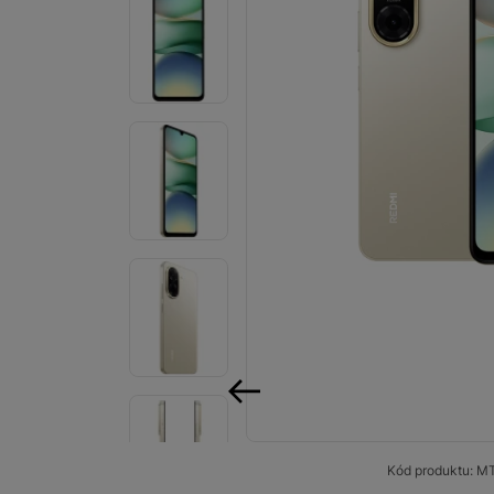
Smart
Ventilátory
Počítače a notebooky
Herní zóna
Péče o zdraví a tělo
Příslušenství
Dárkové poukázky iSpace
Vrácené zboží
předchozí
Kód produktu:
MT