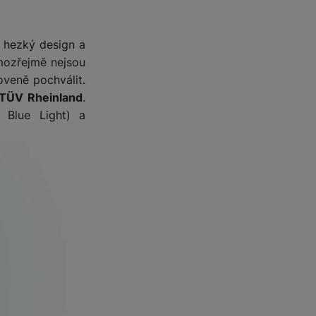
 obsahy nebo reklamy jak
í hezký design a
mozřejmě nejsou
oveně pochválit.
e TÜV Rheinland
.
 Blue Light) a