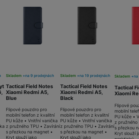
999
Kč
h
Skladem
na 9 prodejnách
Skladem
na 19 prodejnách
Skladem
na
yt
Tactical Field Notes
Tactical Field Notes
Tactical F
G,
Xiaomi Redmi A5,
Xiaomi Redmi A5,
Xiaomi Re
Blue
Black
Flipové pou
Flipové pouzdro pro
Flipové pouzdro pro
mobilní telef
mobilní telefon z kvalitní
mobilní telefon z kvalitní
PU kůže • V
PU kůže • Vnitřní vanička
PU kůže • Vnitřní vanička
z pružného 
tka
z pružného TPU • Zavírání
z pružného TPU • Zavírání
s přezkou 
s přezkou na magnet •
s přezkou na magnet •
Kryt slouží 
Kryt slouží jako
Kryt slouží jako
praktický…