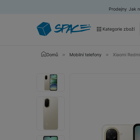
Prodejny
Jak 
Kategorie zboží
Akce a výprodej
Domů
Mobilní telefony
Xiaomi Redm
Mobilní telefony
Fotografie
Fotografie
Nositelná elektronika
Televize
Audio
Domácí spotřebiče
Tablety
Foto