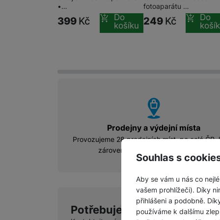
•…
fotoaparátu …
Do
Do
399
Kč
249
Kč
košíku
koší
vyhody
Prodejny a výdejní místa
Provozujeme 28 prodejních míst, po celé ČR, 
zároveň slouží i jako výdejní místo.
Souhlas s cookie
Aby se vám u nás co nejlé
vašem prohlížeči). Díky ni
přihlášeni a podobně. Dí
Potřebujete poradit?
Po-P
používáme k dalšímu zlep