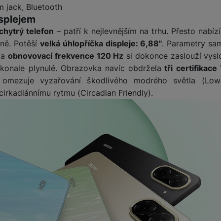
 jack, Bluetooth
isplejem
žíváme my nebo naši partneři, abychom vám mohli zobrazit vhodné
chytrý telefon
– patří k nejlevnějším na trhu. Přesto nabíz
a stránkách třetích stran.
ně. Potěší
velká úhlopříčka displeje: 6,88"
. Parametry sa
 a
obnovovací frekvence 120 Hz
si dokonce zaslouží vysl
okonale plynulé. Obrazovka navíc obdržela
tři certifikac
vě omezuje vyzařování škodlivého modrého světla (Low
irkadiánnímu rytmu (Circadian Friendly).