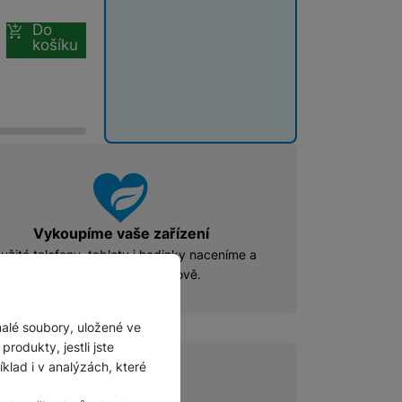
Do
košíku
Vykoupíme vaše zařízení
užité telefony, tablety i hodinky naceníme a
vykoupíme
rychle a férově.
malé soubory, uložené ve
rodukty, jestli jste
lad i v analýzách, které
ce@