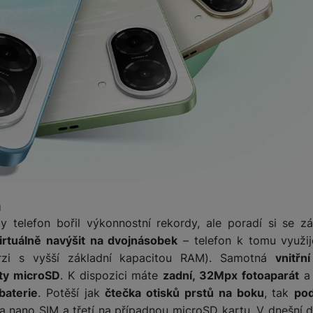
a
telefon bořil výkonnostní rekordy, ale poradí si se zá
rtuálně navýšit na dvojnásobek
– telefon k tomu využije
erzi s vyšší základní kapacitou RAM). Samotná
vnitřn
rty microSD
. K dispozici máte
zadní, 32Mpx fotoaparát
a
aterie
. Potěší jak
čtečka otisků prstů na boku
, tak
po
na nano SIM a třetí na případnou microSD kartu. V dnešní