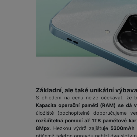
Základní, ale také unikátní výbav
S ohledem na cenu nelze očekávat, že by 
Kapacita operační paměti (RAM) se dá vi
úložiště (pochopitelně doporučujeme v
rozšiřitelná pomocí až 1TB paměťové ka
8Mpx
. Hezkou výdrž zajišťuje
5200mAh b
přičemž telefon opravdu nabízí dva sloty 