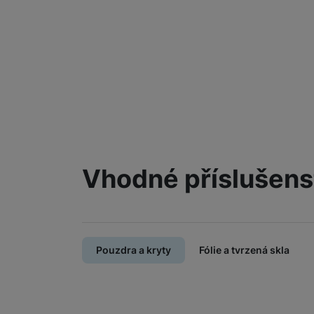
Vhodné příslušens
Pouzdra a kryty
Fólie a tvrzená skla