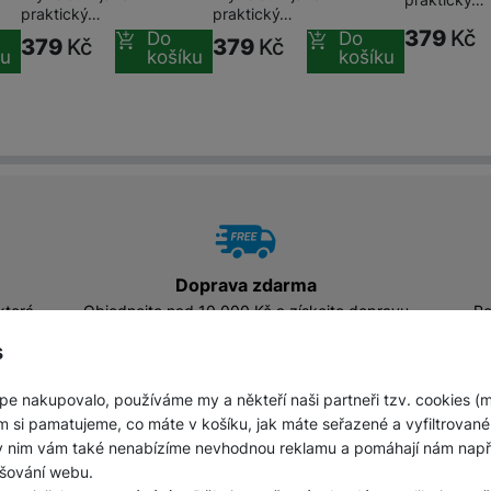
praktický…
praktický…
379
Kč
Do
Do
379
Kč
379
Kč
ku
košíku
košíku
Doprava zdarma
která
Objednejte nad 10 000 Kč a získejte dopravu
Po
zdarma.
s
pe nakupovalo, používáme my a někteří naši partneři tzv. cookies (
m si pamatujeme, co máte v košíku, jak máte seřazené a vyfiltrované p
ky nim vám také nenabízíme nevhodnou reklamu a pomáhají nám napřík
á 9-17
pište kdykoliv
šování webu.
+420 241
ispa