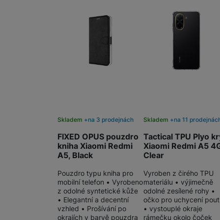
Skladem
na 3 prodejnách
Skladem
na 11 prodejnác
FIXED OPUS pouzdro
Tactical TPU Plyo kr
kniha Xiaomi Redmi
Xiaomi Redmi A5 4
A5, Black
Clear
Pouzdro typu kniha pro
Vyroben z čirého TPU
mobilní telefon • Vyrobeno
materiálu • výjimečně
z odolné syntetické kůže
odolné zesílené rohy •
• Elegantní a decentní
očko pro uchycení pou
vzhled • Prošívání po
• vystouplé okraje
okrajích v barvě pouzdra
rámečku okolo čoček