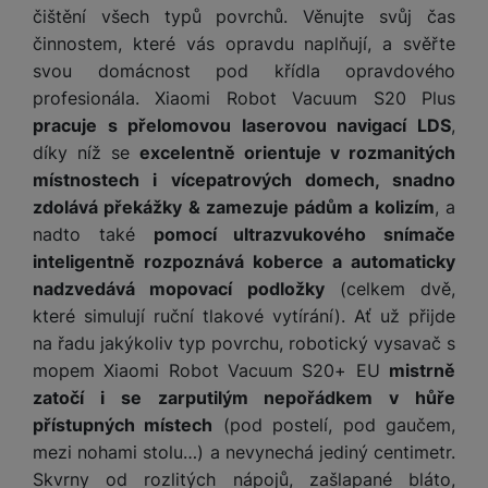
y
O
e
t
y
é
t
čištění všech typů povrchů. Věnujte svůj čas
o
ni
t
m
n
a
c
r
y
p
o
t
t
činnostem, které vás opravdu naplňují, a svěřte
ř
o
o
e
h
n
r
r
o
o
e
bi
svou domácnost pod křídla opravdového
t
pi
r
O
í
s
y,
a
r
b
ln
e
profesionála. Xiaomi Robot Vacuum S20 Plus
lá
a
c
s
t
a
p
y
i
í
b
t
n
h
pracuje s přelomovou laserovou navigací LDS
,
t
e
u
a
č
t
o
o
n
r
o
díky níž se
excelentně orientuje v rozmanitých
S
n
di
r
e
el
o
r
á
a
l
místnostech i vícepatrových domech, snadno
m
y
o
á
e
k
y
s
n
y
a
F
s
zdolává překážky & zamezuje pádům a kolizím
, a
t
f
ů
K
kl
n
rt
o
y
y
nadto také
pomocí ultrazvukového snímače
S
o
m
D
u
a
é
m
t
st
p
n
inteligentně rozpoznává koberce a automaticky
o
c
p
f
Vi
o
o
é
P
o
y
nadzvedává mopovací podložky
(celkem dvě,
k
h
r
ól
P
d
ni
m
ří
rt
o
y
o
ie
o
které simulují ruční tlakové vytírání). Ať už přijde
P
e
t
B
y
s
o
v
ň
c
a
u
na řadu jakýkoliv typ povrchu, robotický vysavač s
o
o
o
a
l
v
a
s
h
t
z
čí
S
k
mopem Xiaomi Robot Vacuum S20+ EU
mistrně
r
t
u
ní
c
k
y
v
d
t
l
a
y
zatočí i se zarputilým nepořádkem v hůře
e
š
p
í
é
tr
r
r
a
u
m
ri
e
přístupných místech
(pod postelí, pod gaučem,
o
s
s
é
z
a
č
c
e
e
n
mezi nohami stolu…) a nevynechá jediný centimetr.
m
t
p
h
e
,
e
h
r
p
s
ů
Skvrny od rozlitých nápojů, zašlapané bláto,
a
o
o
n
b
a
á