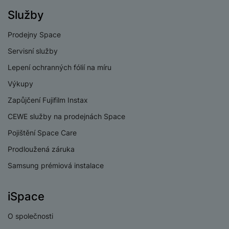
e
l
v
n
Služby
e
l
st
v
a
ví
Prodejny Space
i
d
k
Servisní služby
z
a
v
e
č
Lepení ochranných fólií na míru
y
e
s
P
Výkupy
D
a
o
H
á
Zapůjčení Fujifilm Instax
v
w
e
l
a
e
CEWE služby na prodejnách Space
r
k
č
r
n
o
Pojištění Space Care
ů
b
í
v
m
Prodloužená záruka
a
sl
é
n
u
Samsung prémiová instalace
o
k
c
v
y
h
l
iSpace
á
a
P
t
B
d
a
O společnosti
k
e
a
m