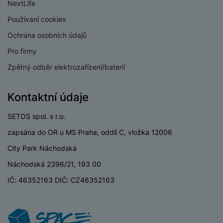
a
z
NextLife
č
ě
d
e
ť
Používaní cookies
H
r
o
e
D
á
Ochrana osobních údajů
v
r
r
t
é
Pro firmy
n
ž
o
k
í
á
v
Zpětný odběr elektrozařízení/baterií
a
a
k
é
r
p
y
p
t
Kontaktní údaje
o
p
o
y
č
r
w
SETOS spol. s r.o.
ít
o
e
S
a
M
zapsána do OR u MS Praha, oddíl C, vložka 12006
t
r
t
č
ic
e
b
y
City Park Náchodská
o
r
l
a
l
v
o
Náchodská 2396/21, 193 00
e
n
u
é
S
v
k
s
IČ: 46352163 DIČ: CZ46352163
ž
D
i
y
y
i
H
z
d
P
C
M
e
l
o
ul