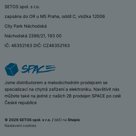
e
l
v
SETOS spol. s r.o.
n
e
l
st
zapsána do OR u MS Praha, oddíl C, vložka 12006
v
a
ví
i
d
City Park Náchodská
k
z
a
v
Náchodská 2396/21, 193 00
e
č
y
e
IČ: 46352163 DIČ: CZ46352163
s
P
D
a
o
H
á
v
w
e
l
a
e
r
k
č
r
n
o
ů
b
iSpace
Jsme distributorem a maloobchodním prodejcem se
í
v
m
a
specializací na chytrá zařízení a elektroniku. Navštívit nás
sl
é
n
můžete také na jedné z našich 28 prodejen SPACE po celé
u
o
k
České republice
c
v
y
h
l
á
a
© 2026 SETOS spol. s r.o. /
běží na
Shopio
P
t
B
d
Zánovní -
Nastavení cookies
a
Stav zboží
jako nové
k
e
a
1 990
Kč
m