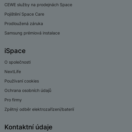
v
p
CEWE služby na prodejnách Space
í
r
Pojištění Space Care
a
P
H
Prodloužená záruka
č
ř
e
k
í
Samsung prémiová instalace
r
y
s
ní
a
l
m
iSpace
s
u
o
u
š
ni
O společnosti
š
e
t
i
n
NextLife
o
č
s
r
Používaní cookies
k
t
y
y
v
Ochrana osobních údajů
í
H
P
Pro firmy
p
e
ří
Zpětný odběr elektrozařízení/baterií
r
r
sl
o
n
u
t
í
š
Kontaktní údaje
e
o