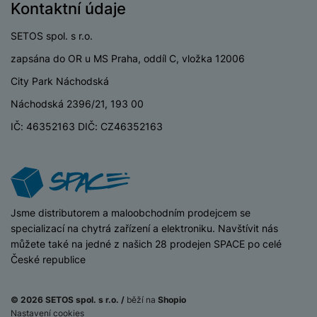
y
r
t
Kontaktní údaje
c
n
t
d
á
r
m
t
o
v
k
i
ř
O
in
s
a
o
k
m
í
SETOS spol. s r.o.
y
c
e
u
k
kl
š
ni
a
o
k
e
b
t
y
a
n
zapsána do OR u MS Praha, oddíl C, vložka 12006
t
bi
f
i
d
p
y
o
ln
City Park Náchodská
o
č
o
r
a
r
í
t
e
Náchodská 2396/21, 193 00
o
o
b
y
t
o
r
t
a
IČ: 46352163 DIČ: CZ46352163
el
a
L
S
o
a
t
e
p
e
m
v
b
o
f
a
d
a
é
le
h
o
r
n
rt
k
t
y
n
á
i
a
y
n
y
t
P
c
iSpace
Jsme distributorem a maloobchodním prodejcem se
m
a
ů
ř
e
D
specializací na chytrá zařízení a elektroniku. Navštívit nás
e
n
m
í
r
můžete také na jedné z našich 28 prodejen SPACE po celé
r
o
P
s
ž
České republice
y
t
N
r
l
á
S
e
a
a
u
D
k
t
b
b
č
© 2026 SETOS spol. s r.o. /
běží na
Shopio
š
a
y
a
o
í
k
Nastavení cookies