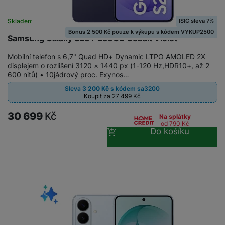
ISIC sleva 7%
Skladem
Bonus 2 500 Kč pouze k výkupu s kódem VYKUP2500
Samsung Galaxy S26+ 256GB Cobalt Violet
Mobilní telefon s 6,7" Quad HD+ Dynamic LTPO AMOLED 2X
displejem o rozlišení 3120 × 1440 px (1-120 Hz,HDR10+, až 2
600 nitů) • 10jádrový proc. Exynos…
Sleva
3 200
Kč
s kódem
sa3200
Koupit za 27 499
Kč
30 699
Kč
Na splátky
od 790
Kč
Do košíku