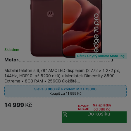
Skladem
Dárek Chytrý lokátor Moto Tag
Motorola EDGE 70 Pro 256+8GB PANTONE Red
Mobilní telefon s 6,78" AMOLED displejem (2 772 × 1 272 px,
144Hz, HDR10, až 5200 nitů) • Mediatek Dimensity 8500
Extreme • 8GB RAM • 256GB úložiště…
Sleva
3 000
Kč
s kódem
MOTO3000
Koupit za 11 999
Kč
14 999
Kč
Na splátky
od 386
Kč
Do košíku