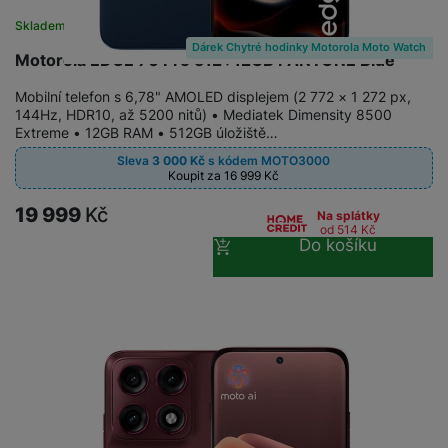
Skladem
na 16 prodejnách
Dárek Chytré hodinky Motorola Moto Watch
Motorola EDGE 70 Pro 512+12GB PANTONE Blue
Mobilní telefon s 6,78" AMOLED displejem (2 772 × 1 272 px,
144Hz, HDR10, až 5200 nitů) • Mediatek Dimensity 8500
Extreme • 12GB RAM • 512GB úložiště…
Sleva
3 000
Kč
s kódem
MOTO3000
Koupit za 16 999
Kč
19 999
Kč
Na splátky
od 514
Kč
Do košíku