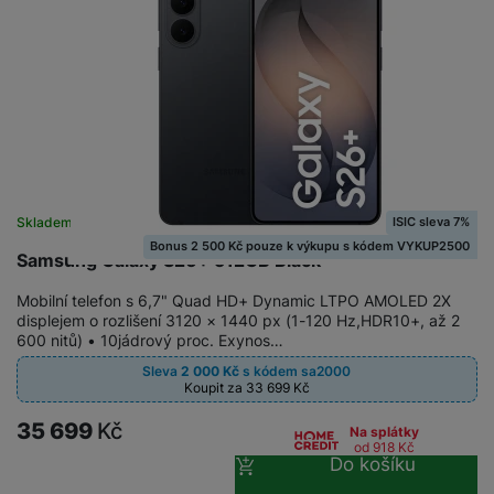
a
n
n
m
a
i
e
bí
c
r
je
e
y
ní
m
ISIC sleva 7%
Skladem
na 27 prodejnách
Bonus 2 500 Kč pouze k výkupu s kódem VYKUP2500
Samsung Galaxy S26+ 512GB Black
Mobilní telefon s 6,7" Quad HD+ Dynamic LTPO AMOLED 2X
displejem o rozlišení 3120 × 1440 px (1-120 Hz,HDR10+, až 2
600 nitů) • 10jádrový proc. Exynos…
Sleva
2 000
Kč
s kódem
sa2000
Koupit za 33 699
Kč
35 699
Kč
Na splátky
od 918
Kč
Do košíku