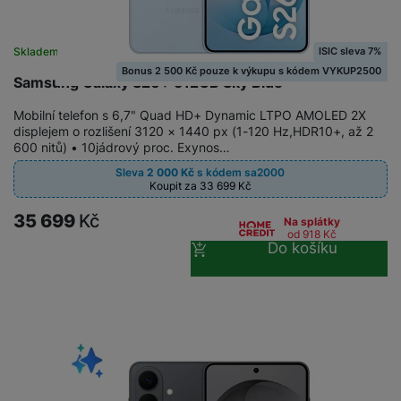
e
ří
č
i
ri
z
o
o
e
e
v
ISIC sleva 7%
Skladem
-
ní
é
Bonus 2 500 Kč pouze k výkupu s kódem VYKUP2500
P
v
Samsung Galaxy S26+ 512GB Sky Blue
s
ří
i
P
t
sl
d
o
Mobilní telefon s 6,7" Quad HD+ Dynamic LTPO AMOLED 2X
o
displejem o rozlišení 3120 × 1440 px (1-120 Hz,HDR10+, až 2
u
e
w
600 nitů) • 10jádrový proc. Exynos…
l
š
o
e
y
Sleva
2 000
Kč
s kódem
sa2000
e
k
r
Koupit za 33 699
Kč
n
a
b
H
st
b
a
35 699
Kč
e
Na splátky
ví
e
n
od 918
Kč
r
Do košíku
p
l
k
n
r
y
y
í
o
s
k
a
r
l
u
y
á
t
c
v
o
hl
e
k
o
s