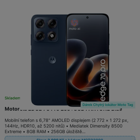
Skladem na prodejně
na 1 prodejně
Dárek Chytrý lokátor Moto Tag
Motorola EDGE 70 Pro 256+8GB PANTONE Blue
Mobilní telefon s 6,78" AMOLED displejem (2 772 × 1 272 px,
144Hz, HDR10, až 5200 nitů) • Mediatek Dimensity 8500
Extreme • 8GB RAM • 256GB úložiště…