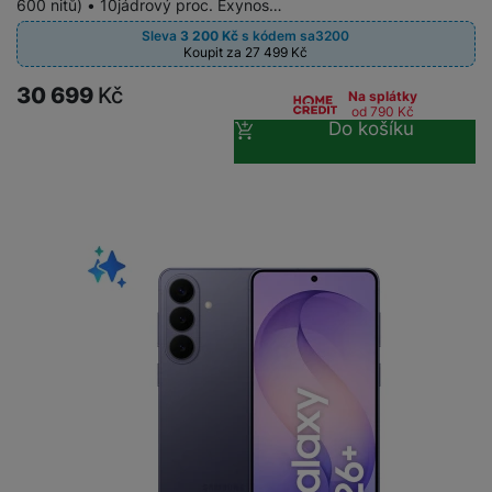
600 nitů) • 10jádrový proc. Exynos…
Sleva
3 200
Kč
s kódem
sa3200
Koupit za 27 499
Kč
30 699
Kč
Na splátky
od 790
Kč
Do košíku