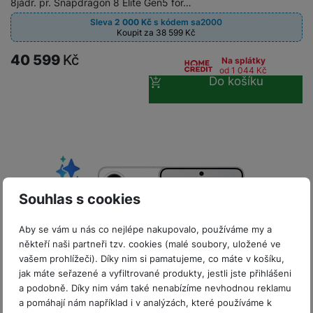
P
8jádr. pr. Snapdragon 8 Elite Gen5 for…
d
a
i
d
ří
n
m
Sleva
2 000
Kč
s kódem
sa2000
č
i
s
Koupit za 38 599
Kč
i
ě
e
o
l
c
ť
40 599
Kč
Na splátky
u
e
o
H
od 1 044
Kč
š
P
Do košíku
v
e
e
P
o
é
r
n
ří
u
k
n
s
s
z
a
í
t
l
d
rt
p
v
u
r
y
ř
í
š
a
í
p
e
p
s
Souhlas s cookies
r
n
r
l
o
s
o
u
Aby se vám u nás co nejlépe nakupovalo, používáme my a
A
t
A
š
někteří naši partneři tzv. cookies (malé soubory, uložené ve
ir
v
ir
e
vašem prohlížeči). Díky nim si pamatujeme, co máte v košíku,
P
í
p
n
jak máte seřazené a vyfiltrované produkty, jestli jste přihlášeni
o
p
o
s
a podobně. Díky nim vám také nenabízíme nevhodnou reklamu
d
r
d
t
a pomáhají nám například i v analýzách, které používáme k
s
o
s