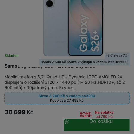
ISIC sleva 7%
Skladem na prodejně
na 2 prodejnách
Bonus 2 500 Kč pouze k výkupu s kódem VYKUP2500
Samsung Galaxy S26+ 256GB Sky Blue
Mobilní telefon s 6,7" Quad HD+ Dynamic LTPO AMOLED 2X
displejem o rozlišení 3120 × 1440 px (1-120 Hz,HDR10+, až 2
600 nitů) • 10jádrový proc. Exynos…
Sleva
3 200
Kč
s kódem
sa3200
Koupit za 27 499
Kč
30 699
Kč
Na splátky
od 790
Kč
Do košíku