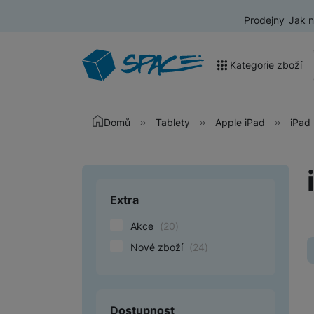
Prodejny
Jak 
Kategorie zboží
Akce a výprodej
Domů
Tablety
Apple iPad
iPad 
Mobilní telefony
Nositelná elektronika
Extra
Upřesnit paramet
Televize
Akce
(
20
)
Audio
Nové zboží
(
24
)
Domácí spotřebiče
Tablety
Dostupnost
Foto