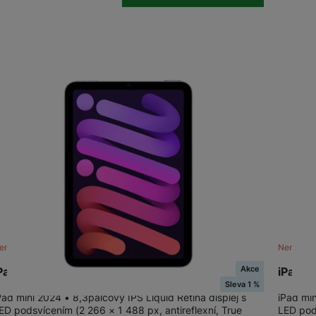
ení skladem
Není skl
Akce
Pad mini Wi-Fi 512GB - Purple
iPad mi
Sleva 1 %
Pad mini 2024 • 8,3palcový IPS Liquid Retina displej s
iPad min
ED podsvícením (2 266 × 1 488 px, antireflexní, True
LED pods