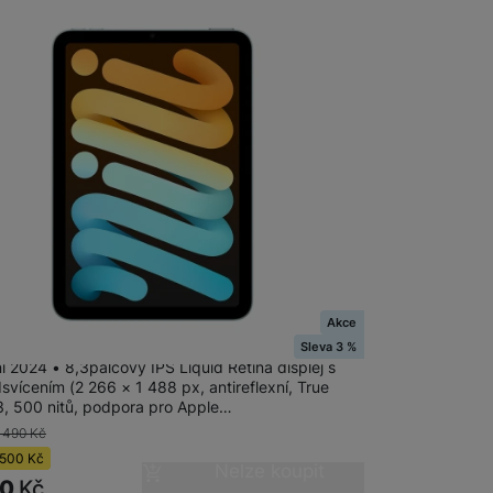
adem
Akce
ini Wi-Fi 128GB - Blue
Sleva 3 %
i 2024 • 8,3palcový IPS Liquid Retina displej s
vícením (2 266 × 1 488 px, antireflexní, True
3, 500 nitů, podpora pro Apple…
 490
Kč
500
Kč
Nelze koupit
90
Kč