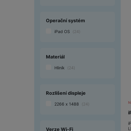
Operační systém
iPad OS
(
24
)
Materiál
Hliník
(
24
)
Rozlišení displeje
N
2266 x 1488
(
24
)
i
i
L
Verze Wi-Fi