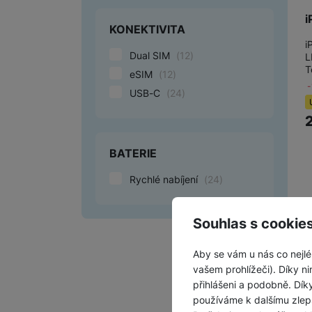
i
KONEKTIVITA
i
Dual SIM
(
12
)
L
T
eSIM
(
12
)
USB-C
(
24
)
BATERIE
Rychlé nabíjení
(
24
)
Souhlas s cookie
Aby se vám u nás co nejlé
vašem prohlížeči). Díky ni
přihlášeni a podobně. Dí
používáme k dalšímu zlep