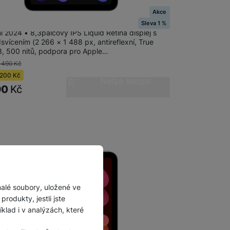
Akce
ini Wi-Fi 512GB - Space Grey
Sleva 1 %
i 2024 • 8,3palcový IPS Liquid Retina displej s
vícením (2 266 × 1 488 px, antireflexní, True
3, 500 nitů, podpora pro Apple…
 490
Kč
200
Kč
Nelze koupit
90
Kč
malé soubory, uložené ve
rodukty, jestli jste
lad i v analýzách, které