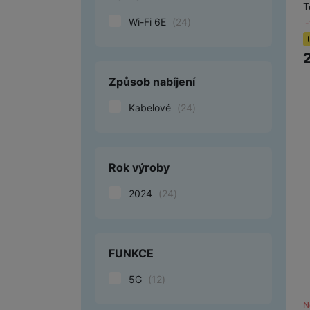
T
Wi-Fi 6E
(
24
)
Způsob nabíjení
Kabelové
(
24
)
Rok výroby
2024
(
24
)
FUNKCE
5G
(
12
)
N