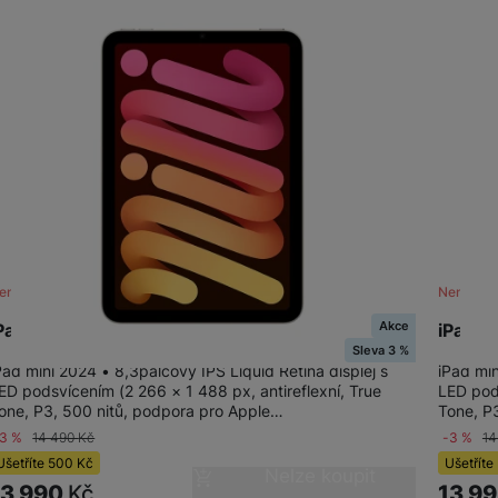
ení skladem
Není skl
Akce
Pad mini Wi-Fi 128GB - Starlight
iPad m
Sleva 3 %
Pad mini 2024 • 8,3palcový IPS Liquid Retina displej s
iPad min
ED podsvícením (2 266 × 1 488 px, antireflexní, True
LED pods
one, P3, 500 nitů, podpora pro Apple…
Tone, P
-3 %
14 490
Kč
-3 %
14
Ušetříte
500
Kč
Ušetříte
Nelze koupit
13 990
Kč
13 9