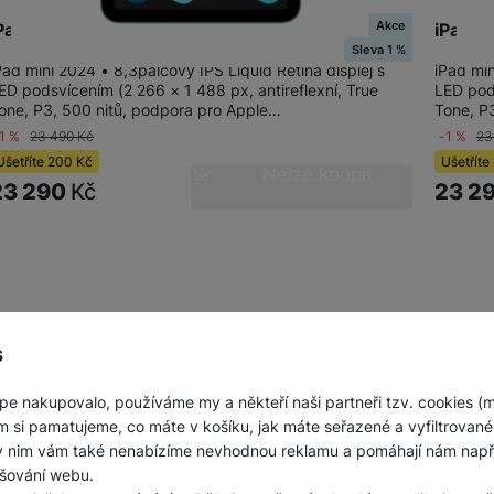
Akce
Pad mini Wi-Fi 512GB - Blue
iPad m
Sleva 1 %
Pad mini 2024 • 8,3palcový IPS Liquid Retina displej s
iPad min
ED podsvícením (2 266 × 1 488 px, antireflexní, True
LED pods
one, P3, 500 nitů, podpora pro Apple…
Tone, P
-1 %
23 490
Kč
-1 %
23
Ušetříte
200
Kč
Ušetříte
Nelze koupit
23 290
Kč
23 2
s
pe nakupovalo, používáme my a někteří naši partneři tzv. cookies (
m si pamatujeme, co máte v košíku, jak máte seřazené a vyfiltrované p
ky nim vám také nenabízíme nevhodnou reklamu a pomáhají nám napřík
šování webu.