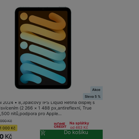
Tablety Oscal
Digitální zápisníky
Akce
ini Wi-Fi + Cellular 128GB - Blue
Sleva 5 %
i 2024 • 8,3palcový IPS Liquid Retina displej s
svícením (2 266 × 1 488 px,antireflexní, True
,500 nitů,podpora pro Apple…
 990
Kč
Na splátky
od 463
Kč
1 000
Kč
Do košíku
90
Kč