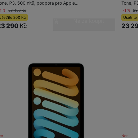
one, P3, 500 nitů, podpora pro Apple…
Tone, P
-1 %
23 490
Kč
-1 %
23
Ušetříte
200
Kč
Ušetříte
Nelze koupit
23 290
Kč
23 2
ení skladem
Není skl