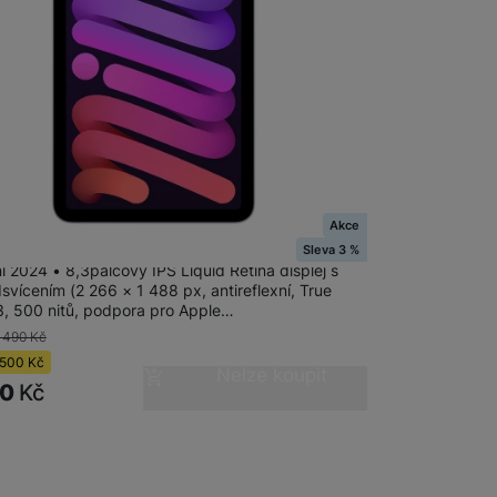
 obsahy nebo reklamy jak
adem
Akce
ini Wi-Fi 128GB - Purple
Sleva 3 %
i 2024 • 8,3palcový IPS Liquid Retina displej s
vícením (2 266 × 1 488 px, antireflexní, True
3, 500 nitů, podpora pro Apple…
 490
Kč
500
Kč
Nelze koupit
90
Kč