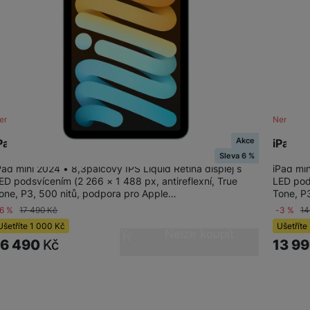
žíváme my nebo naši partneři, abychom vám mohli zobrazit vhodné
a stránkách třetích stran.
ení skladem
Není skl
Akce
Pad mini Wi-Fi 256GB - Blue
iPad m
Sleva 6 %
Pad mini 2024 • 8,3palcový IPS Liquid Retina displej s
iPad min
ED podsvícením (2 266 × 1 488 px, antireflexní, True
LED pods
one, P3, 500 nitů, podpora pro Apple…
Tone, P
-6 %
17 490
Kč
-3 %
14
Ušetříte
1 000
Kč
Ušetříte
Nelze koupit
16 490
Kč
13 9