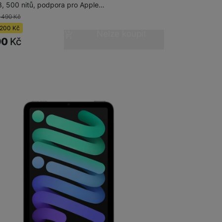
3, 500 nitů, podpora pro Apple…
 490
Kč
200
Kč
Nelze koupit
90
Kč
adem