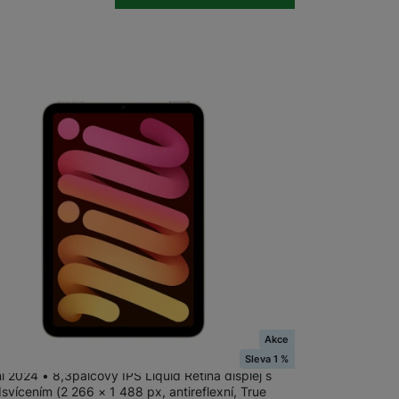
adem
Akce
ni Wi-Fi 512GB - Starlight
Sleva 1 %
i 2024 • 8,3palcový IPS Liquid Retina displej s
vícením (2 266 × 1 488 px, antireflexní, True