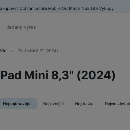
nakupovat
Ochranné fólie Mobile Outfitters
NextLife
Výkupy
Vyhledávání
Mini
iPad Mini 8,3" (2024)
Tablety Samsung
Samsung Galaxy Tab A
iPad Mini 8,3" (2024)
Samsung Galaxy Tab S
ry
Nejzajímavější
Nejlevnější
Nejdražší
Nejvíc zlevn
Tablety Lenovo
Produkty