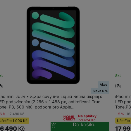
Tablety Doogee
Tablety pro děti
kladem
Skladem
Akce
Pad mini Wi-Fi 256GB - Space Grey
iPad m
Sleva 6 %
Pad mini 2024 • 8,3palcový IPS Liquid Retina displej s
iPad min
ED podsvícením (2 266 × 1 488 px, antireflexní, True
LED pod
one, P3, 500 nitů, podpora pro Apple…
Tone,P3
-6 %
17 490
Kč
-5 %
18
Na splátky
od 424
Kč
Ušetříte
1 000
Kč
Ušetříte
Do košíku
16 490
Kč
17 9