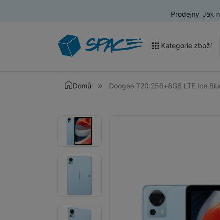
Prodejny
Jak 
Kategorie zboží
Akce a výprodej
Domů
Doogee T20 256+8GB LTE Ice Blu
Mobilní telefony
Fotografie
Fotografie
Nositelná elektronika
Televize
Audio
Domácí spotřebiče
Tablety
Foto