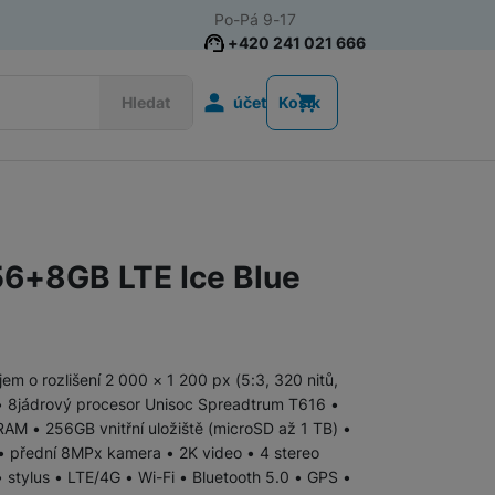
Po-Pá 9-17
+420 241 021 666
Uživatelská s
Hledat
účet
Košík
Akce
Nositelná elektronika
6+8GB LTE Ice Blue
Televize
Mobilní telefony
Audio
jem o rozlišení 2 000 × 1 200 px (5:3, 320 nitů,
Domácí spotřebiče
 • 8jádrový procesor Unisoc Spreadtrum T616 •
RAM • 256GB vnitřní uložiště (microSD až 1 TB) •
• přední 8MPx kamera • 2K video • 4 stereo
Tablety
 stylus • LTE/4G • Wi-Fi • Bluetooth 5.0 • GPS •