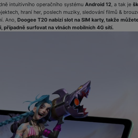
dně intuitivního operačního systému
Android 12
, a tak je
šk
jektech, hraní her, poslech muziky, sledování filmů & brou
žíváme my nebo naši partneři, abychom vám mohli zobrazit vhodné
ní. Ano,
Doogee T20 nabízí slot na SIM karty, takže můžet
a stránkách třetích stran.
, případně surfovat na vlnách mobilních 4G sítí.