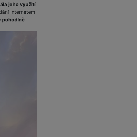
ála jeho využití
zdání internetem
 obsahy nebo reklamy jak
e pohodlně