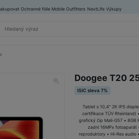
nakupovat
Ochranné fólie Mobile Outfitters
NextLife
Výkupy
Vyhledávání
e
Výprodej
Mobilní telefony
Doogee T20 25
Nositelná elektronika
ISIC sleva 7%
Příslušenství
Televize
Tablet s 10,4" 2K IPS disple
Audio
certifikace TÜV Rheinland)
grafický čip Mali-G57 • 8GB 
zadní 16MPx fotoaparát 
Domácí spotřebiče
reproduktory • Hi-Res audio •