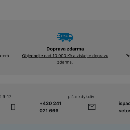
Doprava zdarma
která
Objednejte nad 10 000 Kč a získejte dopravu
Po
zdarma.
á 9-17
pište kdykoliv
+420 241
ispa
021 666
seto