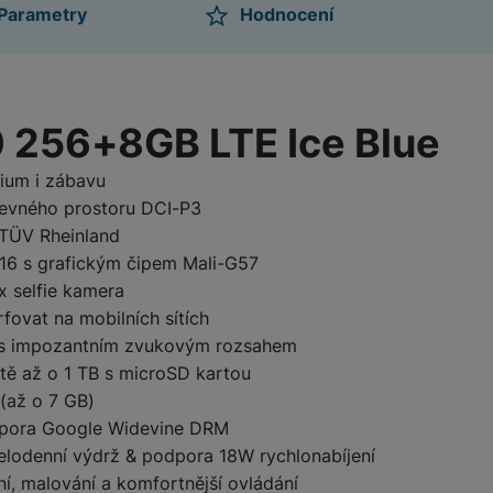
Parametry
Hodnocení
ktu
 256+8GB LTE Ice Blue
dium i zábavu
revného prostoru DCI-P3
e TÜV Rheinland
16 s grafickým čipem Mali-G57
 selfie kamera
fovat na mobilních sítích
y s impozantním zvukovým rozsahem
ště až o 1 TB s microSD kartou
(až o 7 GB)
dpora Google Widevine DRM
celodenní výdrž & podpora 18W rychlonabíjení
ní, malování a komfortnější ovládání