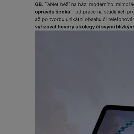
GB
. Tablet běží na bázi moderního, mimořá
opravdu široká
– od práce na studijních pro
Marketingové cookies pou
až po tvorbu unikátní obsahu či telefonová
na našich stránkách, tak n
vyřizovat hovory s kolegy či svými blízkými