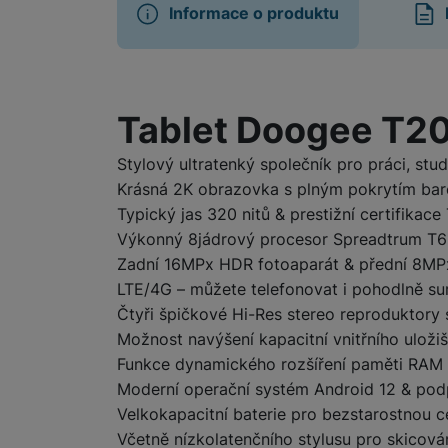
Informace o produktu
Informace o produ
Tablet Doogee T20
Stylový ultratenký společník pro práci, stu
Krásná 2K obrazovka s plným pokrytím ba
Typický jas 320 nitů & prestižní certifikac
Výkonný 8jádrový procesor Spreadtrum T6
Zadní 16MPx HDR fotoaparát & přední 8MPx
LTE/4G – můžete telefonovat i pohodlně sur
Čtyři špičkové Hi-Res stereo reproduktor
Možnost navýšení kapacitní vnitřního uloži
Funkce dynamického rozšíření paměti RAM 
Moderní operační systém Android 12 & po
Velkokapacitní baterie pro bezstarostnou 
Včetně nízkolatenčního stylusu pro skicová