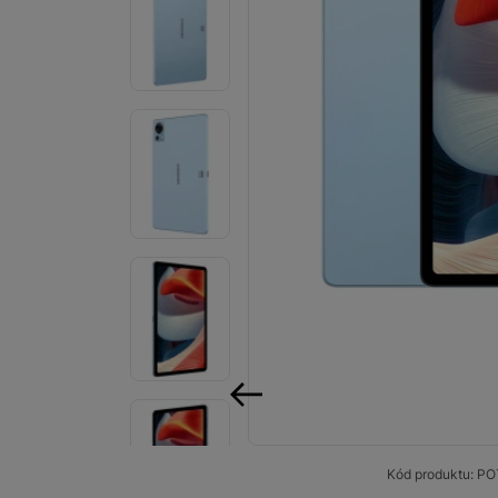
Smart
Ventilátory
Počítače a notebooky
Herní zóna
Péče o zdraví a tělo
Příslušenství
Dárkové poukázky iSpace
Vrácené zboží
předchozí
Kód produktu:
PO