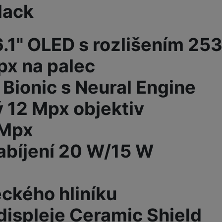
lack
žíváme my nebo naši partneři, abychom vám mohli zobrazit vhodné
a stránkách třetích stran.
 6.1" OLED s rozlišením 25
px na palec
 Bionic s Neural Engine
ý 12 Mpx objektiv
 Mpx
abíjení 20 W/15 W
eckého hliníku
displeje Ceramic Shield