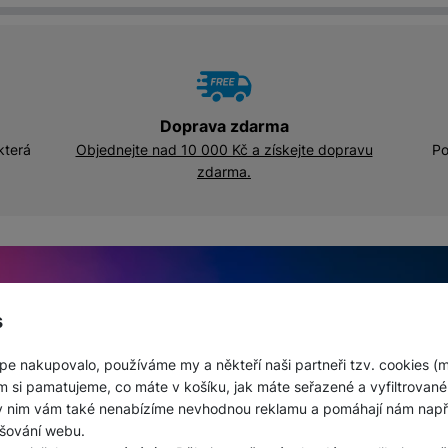
Doprava zdarma
která
Objednejte nad 10 000 Kč a získejte dopravu
Po
zdarma.
er detail produktu
s
pe nakupovalo, používáme my a někteří naši partneři tzv. cookies (
m si pamatujeme, co máte v košíku, jak máte seřazené a vyfiltrované p
ky nim vám také nenabízíme nevhodnou reklamu a pomáhají nám napřík
šování webu.