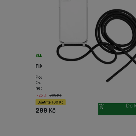
Skladem na prodejně
na 1 prodejně
FIXED pouzdro Pure Neck Apple iP 12/12 P
Pouzdro přesně na míru pro daný typ telefonu se 
Ochrání před nárazy, pády i škrábanci • Ideální pr
nebo přes rameno…
-25 %
399
Kč
Ušetříte
100
Kč
Do 
299
Kč