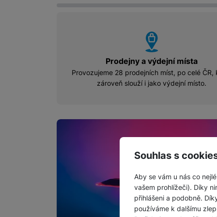
vyhody
Prodejny a výdejní místa
Provozujeme 28 prodejních míst, po celé ČR, 
zároveň slouží i jako výdejní místo.
MO Fólie Blue_Bann
Souhlas s cookie
Aby se vám u nás co nejlé
vašem prohlížeči). Díky ni
přihlášeni a podobně. Dí
používáme k dalšímu zlep