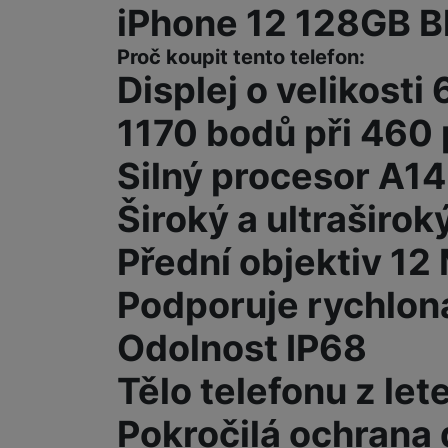
iPhone 12 128GB B
Marketingové cookies pou
Proč koupit tento telefon:
na našich stránkách, tak n
Displej o velikosti
1170 bodů při 460 
Silný procesor A14
Široký a ultraširok
Přední objektiv 12
Podporuje rychlon
Odolnost IP68
Tělo telefonu z let
Pokročilá ochrana 