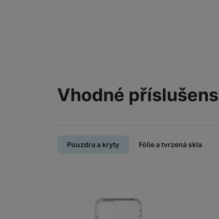
Vhodné příslušens
Pouzdra a kryty
Fólie a tvrzená skla