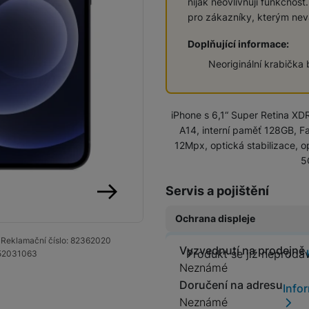
nijak neovlivňují funkčnost
Vivo
pro zákazníky, kterým ne
Levné telefony
Samsung
Doplňující informace:
Infinix
Neoriginální krabička
Xiaomi
Motorola
TCL
Vivo
iPhone s 6,1“ Super Retina XDR
A14, interní paměť 128GB, F
IKKO
12Mpx, optická stabilizace, 
Motorola
Xiaomi
5
Xiaomi 17
Google Pixel
Infinix
Servis a pojištění
Xiaomi 15
Realme
následující
Ochrana displeje
Honor
Xiaomi Redmi Note
Xiaomi Redmi
0
Reklamační číslo:
82362020
Doogee
Original Air
Vyzvednutí na prodejně
Produkt se
Produkt se již neprodá
52031063
(Ultratenká ochrana
Oscal
Neznámé
Ochranná fóli
displeje)
Nokia
Doručení na adresu
Info
Renewd iPhone
499
Kč
Neznámé