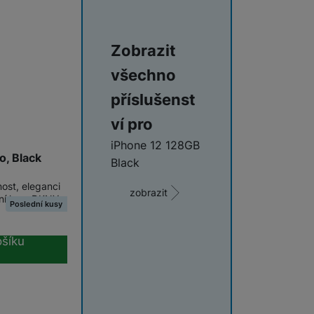
Zobrazit
ie Fusion Pro Privacy kombinuje extrémní odolnost proti nárazům
všechno
příslušenst
ví pro
iPhone 12 128GB
o, Black
Black
nost, eleganci
zobrazit
vní logo DKNY
Poslední kusy
šíku