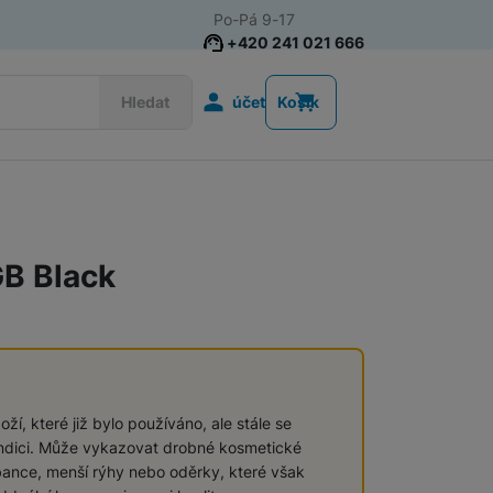
Po-Pá 9-17
+420 241 021 666
Uživatelská s
Hledat
účet
Košík
Telefony pro seniory
Tlačítkové telefony pro seniory
GB Black
Chytré telefony pro seniory
Tlačítkové telefony
ží, které již bylo používáno, ale stále se
ndici. Může vykazovat drobné kosmetické
bance, menší rýhy nebo oděrky, které však