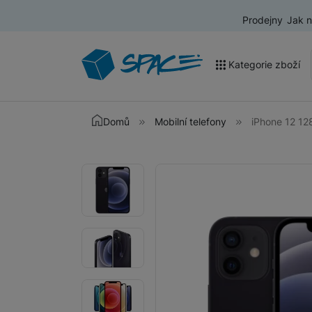
Prodejny
Jak 
Kategorie zboží
Akce a výprodej
Domů
Mobilní telefony
iPhone 12 12
Mobilní telefony
Fotografie
Fotografie
Nositelná elektronika
Televize
Audio
Domácí spotřebiče
Tablety
Foto