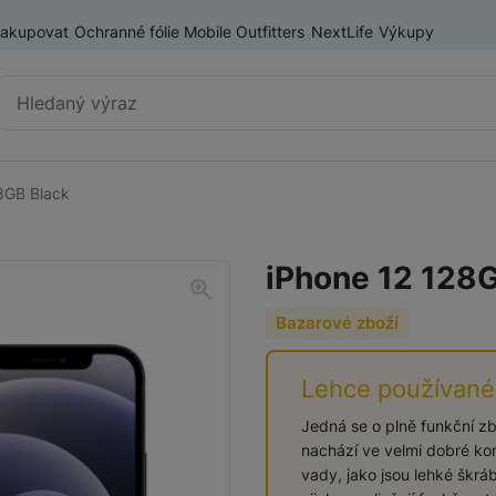
nakupovat
Ochranné fólie Mobile Outfitters
NextLife
Výkupy
Vyhledávání
8GB Black
Chytré telefony
iPhone
iPhone 12 128
Samsung
Bazarové zboží
OnePlus
Xiaomi
Lehce používané
Honor
Odolné mobilní telefony
Jedná se o plně funkční zbo
nachází ve velmi dobré ko
Renewd iPhone
vady, jako jsou lehké škrá