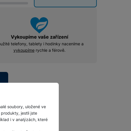
Vykoupíme vaše zařízení
užité telefony, tablety i hodinky naceníme a
vykoupíme
rychle a férově.
malé soubory, uložené ve
rodukty, jestli jste
lad i v analýzách, které