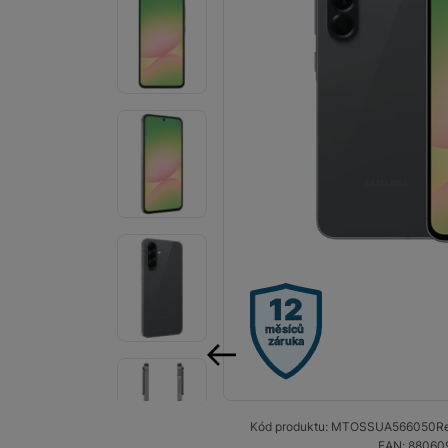
Smart
Ventilátory
Počítače a notebooky
Herní zóna
Péče o zdraví a tělo
Příslušenství
Dárkové poukázky iSpace
12
Vrácené zboží
měsíců
záruka
předchozí
Kód produktu:
MTOSSUA566050
Re
EAN:
88060