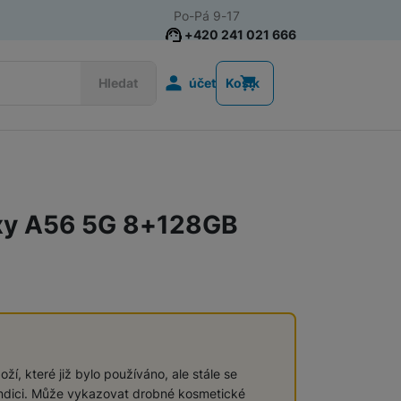
Po-Pá 9-17
+420 241 021 666
Uživatelská s
Hledat
účet
Košík
Telefony pro seniory
Tlačítkové telefony pro seniory
xy A56 5G 8+128GB
Chytré telefony pro seniory
Tlačítkové telefony
ží, které již bylo používáno, ale stále se
ndici. Může vykazovat drobné kosmetické