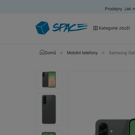
Prodejny
Jak 
Kategorie zboží
Akce a výprodej
Domů
Mobilní telefony
Samsung Gal
Mobilní telefony
Fotografie
Fotografie
Nositelná elektronika
Televize
Audio
Domácí spotřebiče
Tablety
Foto