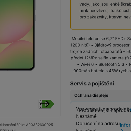
vady, jako jsou lehké škrá
Vivo
nijak neovlivňují funkčnost
Levné telefony
Samsung
pro zákazníky, kterým ne
Infinix
Xiaomi
Mobilní telefon se 6,7" FHD+ 
Motorola
1200 nitů) • 8jádrový procesor
TCL
Vivo
trojice zadních fotoaparátů – 5
IKKO
přední 12MPx selfie kamera (f/2
Motorola
• Wi-Fi 6 • Bluetooth 5.3 •
Xiaomi
Xiaomi 17
000mAh baterie s 45W rychlon
Google Pixel
Infinix
Servis a pojištění
Xiaomi 15
Realme
Ochrana displeje
Honor
Xiaomi Redmi Note
Xiaomi Redmi
Doogee
Original Air
Vyzvednutí na prodejně
Produkt se
Produkt se již neprodá
Oscal
následující
(Ultratenká ochrana
Neznámé
Nokia
Ochranná fóli
Renewd iPhone
displeje)
Doručení na adresu
Info
klamační číslo:
AP0332600025
499
Kč
Neznámé
95982878