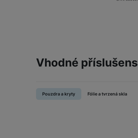
Vhodné příslušens
Pouzdra a kryty
Fólie a tvrzená skla