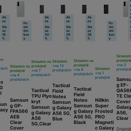
Fusion Pro Privacy
(Privátní extra odolná
Ak
Ak
Ak
Ak
ce
ce
ce
ce
Ochranná fól
Po
Po
ochrana)
Sle
sle
Sle
Sle
Sle
sle
999
Kč
va
dní
va
va
va
dní
18
kus
20
26
26
kus
%
y
%
%
%
y
Skladem
em
prodejn
Skladem na
Skladem
Skladem na
na 3
prodejně
na 13
prodejně
Skladem na
nách
Skladem
prodejn
na 8
prodejnách
na 7
prodejně
na 1
prodejnách
prodejnách
na 4
prodejně
Sams
prodejnách
ss
g EF-
Tactical
G
Tactical
Tactical
QA56
Field
l
Field
TPU Plyo
TE Cl
Notes
Samsun
Notes
Nillkin
kryt
Cover
Samsun
sun
g GP-
Samsun
Super
Samsun
Galax
g Galaxy
laxy
FPA566
g Galaxy
Frosted
g Galaxy
A56,
A56 5G,
AEB
A56 5G,
PRO
A56
Clear
Blue
Clear
Black
Magneti
5G,Clear
Cover
c Galaxy
Originál