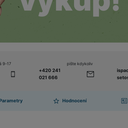
á 9-17
pište kdykoliv
+420 241
ispa
021 666
seto
Parametry
Hodnocení
ktu