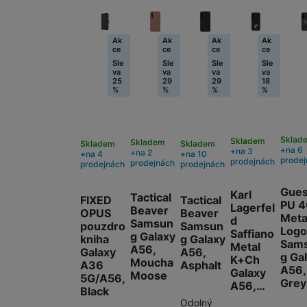
Ak
Ak
Ak
Ak
ce
ce
ce
ce
Sle
Sle
Sle
Sle
va
va
va
va
25
29
29
18
%
%
%
%
Sklad
Skladem
Skladem
Skladem
Skladem
na 6
na 3
na 2
na 4
na 10
prodej
prodejnách
prodejnách
prodejnách
prodejnách
Gue
Karl
Tactical
FIXED
Tactical
PU 4
Lagerfel
Beaver
OPUS
Beaver
Meta
d
Samsun
pouzdro
Samsun
Logo
Saffiano
g Galaxy
kniha
g Galaxy
Sam
Metal
A56,
Galaxy
A56,
g Ga
K+Ch
Moucha
A36
Asphalt
A56,
Galaxy
Moose
5G/A56,
Grey
A56,…
Black
Odolný