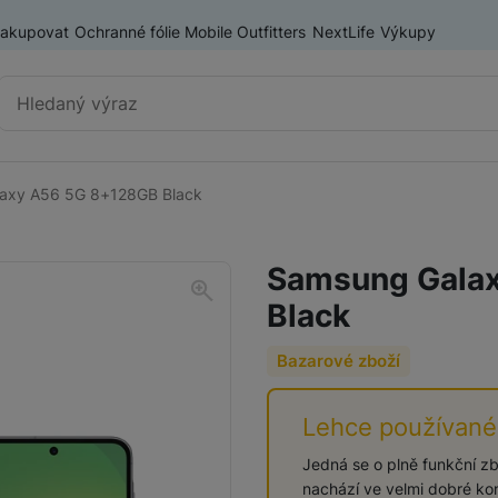
nakupovat
Ochranné fólie Mobile Outfitters
NextLife
Výkupy
Vyhledávání
axy A56 5G 8+128GB Black
Chytré telefony
iPhone
Samsung Gala
Samsung
Black
OnePlus
Xiaomi
Bazarové zboží
Honor
Odolné mobilní telefony
Lehce používané
Renewd iPhone
Jedná se o plně funkční zbo
nachází ve velmi dobré ko