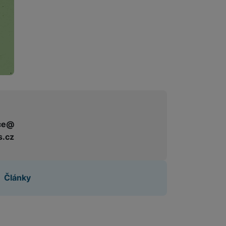
ce@
s.cz
Články