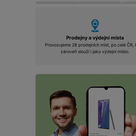
u
u
Marketingové cookies pou
vyhody
na našich stránkách, tak n
Prodejny a výdejní místa
Provozujeme 28 prodejních míst, po celé ČR, 
zároveň slouží i jako výdejní místo.
Online výkup rychl