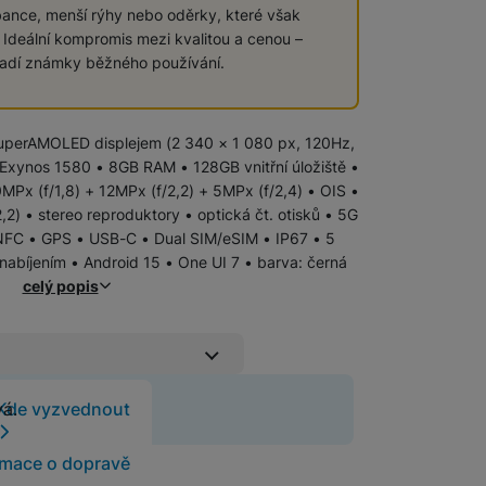
bance, menší rýhy nebo oděrky, které však
. Ideální kompromis mezi kvalitou a cenou –
Samsung
Samsung Galaxy Z Flip
vadí známky běžného používání.
Samsung Galaxy Z Fold
SuperAMOLED displejem (2 340 × 1 080 px, 120Hz,
 Exynos 1580 • 8GB RAM • 128GB vnitřní úložiště •
Samsung Galaxy Xcover
Samsung Galaxy S
0MPx (f/1,8) + 12MPx (f/2,2) + 5MPx (f/2,4) • OIS •
,2) • stereo reproduktory • optická čt. otisků • 5G
Samsung Galaxy A
 NFC • GPS • USB-C • Dual SIM/eSIM • IP67 • 5
iPhone
iPhone Air
abíjením • Android 15 • One UI 7 • barva: černá
celý popis
Apple iPhone 17
Apple iPhone 15
Apple iPhone 16
Základní fólie
 již neprodává.
Kde vyzvednout
vá.
(Neviditelná ochrana
e Original Air je ultratenká a lehká jako pírko, přesto poskytuje 
Ochranná fólie Original chrání displej i tělo t
Pevné linky
displeje)
rmace o dopravě
Bezdrátové pevné linky
599
Kč