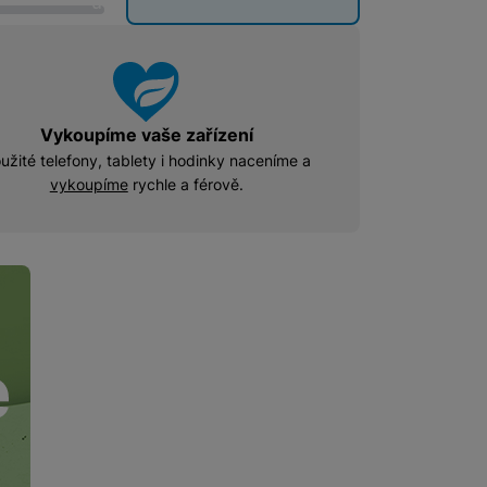
u
 obsahy nebo reklamy jak
Vykoupíme vaše zařízení
užité telefony, tablety i hodinky naceníme a
vykoupíme
rychle a férově.