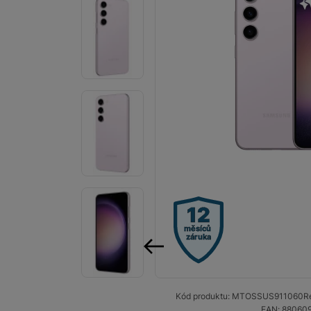
Smart
Ventilátory
Počítače a notebooky
Herní zóna
Péče o zdraví a tělo
Příslušenství
Dárkové poukázky iSpace
12
Vrácené zboží
měsíců
záruka
předchozí
Kód produktu:
MTOSSUS911060
R
EAN:
88060