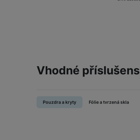
Vhodné příslušens
Pouzdra a kryty
Fólie a tvrzená skla