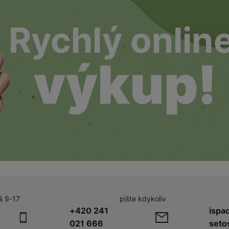
žíváme my nebo naši partneři, abychom vám mohli zobrazit vhodné
a stránkách třetích stran.
á 9-17
pište kdykoliv
+420 241
ispa
021 666
seto