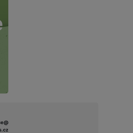
 obsahy nebo reklamy jak
ce@
s.cz