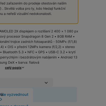
řed zařazením do prodeje otestován naším
 . Skvělá volba pro ty, kdo hledají funkční
Samsung
Samsung Galaxy Z Flip
u a neřeší vizuální nedokonalosti.
Samsung Galaxy Z Fold
+ AMOLED 2X displejem o rozlišení 2 400 × 1 080 px
rový procesor Snapdragon 8 Gen 2 • 8GB RAM •
Samsung Galaxy Xcover
Samsung Galaxy S
ionální trojice zadních fotoaparátů - 50MPx (f/1,8)
,4) • OIS • přední 12MPx kamera (f/2,2) • stereo
Samsung Galaxy A
 • Bluetooth 5.3 • NFC • GPS • USB-C 3.2 • krytí
iPhone
iPhone Air
perrychlým i bezdrátovým nabíjením • Android 13
ung DeX • barva: fialová
celý popis
Apple iPhone 17
Apple iPhone 15
Apple iPhone 16
Základní fólie
 již neprodává.
Kde vyzvednout
vá.
(Neviditelná ochrana
Pevné linky
Bezdrátové pevné linky
e Original Air je ultratenká a lehká jako pírko, přesto poskytuje 
Ochranná fólie Original chrání displej i tělo t
displeje)