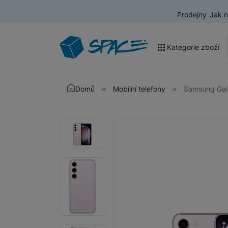
Prodejny
Jak 
Kategorie zboží
Akce a výprodej
Domů
Mobilní telefony
Samsung Gal
Mobilní telefony
Fotografie
Fotografie
Nositelná elektronika
Televize
Audio
Domácí spotřebiče
Tablety
Foto