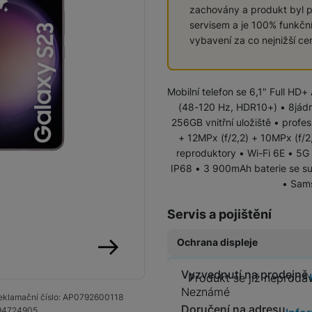
zachovány a produkt byl p
Vivo
servisem a je 100% funkční)
Levné telefony
Samsung
vybavení za co nejnižší cen
Infinix
Xiaomi
Mobilní telefon se 6,1" Full HD
Motorola
(48-120 Hz, HDR10+) • 8jád
TCL
Vivo
256GB vnitřní uložiště • profes
IKKO
+ 12MPx (f/2,2) + 10MPx (f/2
Motorola
reproduktory • Wi-Fi 6E • 5G
Xiaomi
Xiaomi 17
IP68 • 3 900mAh baterie se su
Google Pixel
• Sams
Infinix
Xiaomi 15
Realme
Servis a pojištění
Honor
Ochrana displeje
Xiaomi Redmi Note
Xiaomi Redmi
Doogee
Oscal
následující
Original Air
Vyzvednutí na prodejně
Produkt se
Produkt se již neprodá
Nokia
(Ultratenká ochrana
Renewd iPhone
Neznámé
eklamační číslo:
AP0792600118
Ochranná fóli
displeje)
Doručení na adresu
94724905