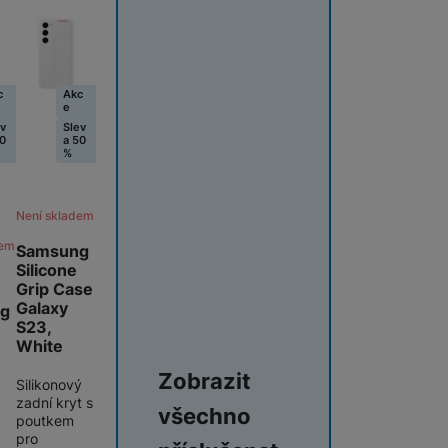
c
Akc
ie Fusion Pro Privacy kombinuje extrémní odolnost proti nárazům
e
ev
Slev
50
a 50
%
Není skladem
dem
Samsung
Silicone
Grip Case
Galaxy
g
S23,
White
Zobrazit
Silikonový
zadní kryt s
všechno
poutkem
pro