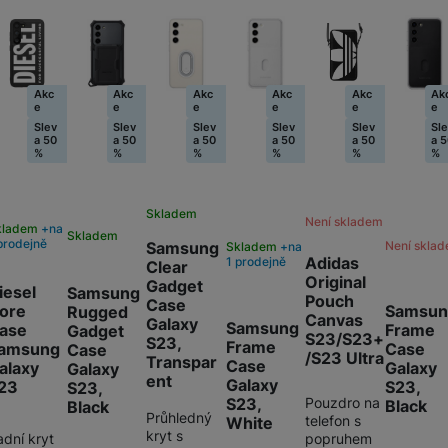
Fusion Pro Privacy
(Privátní extra odolná
Akc
Akc
Akc
Akc
Akc
Ak
Ochranná fól
ochrana)
e
e
e
e
e
e
999
Kč
Slev
Slev
Slev
Slev
Slev
Sl
a 50
a 50
a 50
a 50
a 50
a 
%
%
%
%
%
%
Skladem
Není skladem
kladem
na
Skladem
prodejně
Není skla
Samsung
Skladem
na
Adidas
1 prodejně
Clear
Original
Gadget
iesel
Samsung
Pouch
Case
Samsun
ore
Rugged
Canvas
Galaxy
Samsung
Frame
ase
Gadget
S23/S23+
S23,
Frame
Case
amsung
Case
/S23 Ultra
Transpar
Case
Galaxy
alaxy
Galaxy
ent
Galaxy
S23,
23
S23,
Pouzdro na
S23,
Black
Black
Průhledný
telefon s
White
kryt s
popruhem
adní kryt