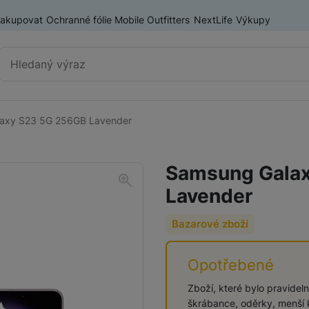
nakupovat
Ochranné fólie Mobile Outfitters
NextLife
Výkupy
Vyhledávání
axy S23 5G 256GB Lavender
Chytré telefony
iPhone
Samsung Gala
Samsung
Lavender
OnePlus
Xiaomi
Bazarové zboží
Honor
Odolné mobilní telefony
Opotřebené
Renewd iPhone
Zboží, které bylo pravide
škrábance, oděrky, menší k