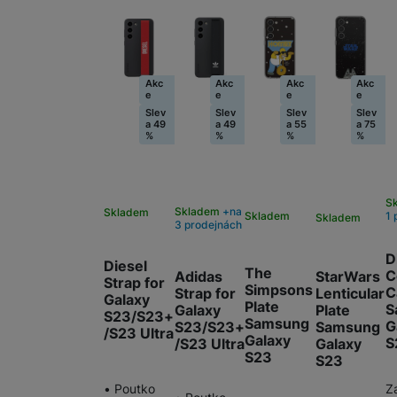
Akc
Akc
Akc
Akc
e
e
e
e
Slev
Slev
Slev
Slev
a 49
a 49
a 55
a 75
%
%
%
%
S
Skladem
na
Skladem
1 
Skladem
Skladem
3 prodejnách
D
Diesel
The
C
Adidas
StarWars
Strap for
Simpsons
C
Strap for
Lenticular
Galaxy
Plate
S
Galaxy
Plate
S23/S23+
Samsung
G
S23/S23+
Samsung
/S23 Ultra
Galaxy
S
/S23 Ultra
Galaxy
S23
S23
• Poutko
Z