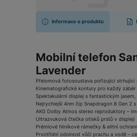
Informace o produktu
Informace o produ
Mobilní telefon S
Lavender
Přelomová fotosoustava pořizující strhujíc
Kinematografické kontury pro každý záběr d
Spektakulární displej s fantastickým jasem,
Nejrychlejší 4nm čip Snapdragon 8 Gen 2 s
AKG Dolby Atmos stereo reproduktory – im
Ultrazvuková čtečka otisků prstů v displeji
Prémiové hliníkové rámečky & elitní ochrann
Prvotřídní odolnost vůči prachu a vodě – ce