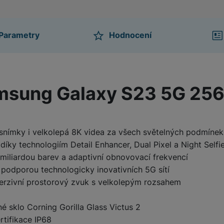
Parametry
Hodnocení
ktu
amsung Galaxy S23 5G 25
í snímky i velkolepá 8K videa za všech světelných podmínek
íky technologiím Detail Enhancer, Dual Pixel a Night Selfi
 miliardou barev a adaptivní obnovovací frekvencí
 podporou technologicky inovativních 5G sítí
erzivní prostorový zvuk s velkolepým rozsahem
é sklo Corning Gorilla Glass Victus 2
rtifikace IP68