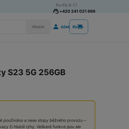
Po-Pá 9-17
+420 241 021 666
Uživatelská s
Hledat
účet
Košík
Telefony pro seniory
Tlačítkové telefony pro seniory
xy S23 5G 256GB
Chytré telefony pro seniory
Tlačítkové telefony
lně používáno a nese stopy běžného provozu –
azy či hlubší rýhy. Veškeré funkce jsou ale