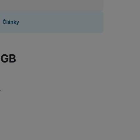
Články
6GB
e