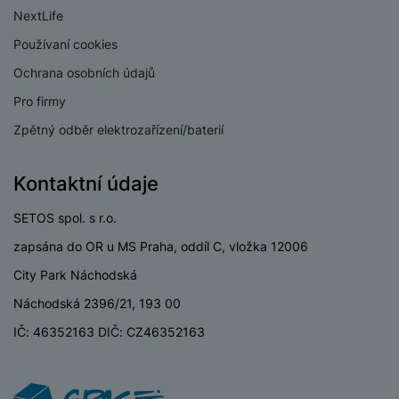
a
z
č
ě
NextLife
d
e
ť
H
r
Používaní cookies
o
e
D
á
v
Ochrana osobních údajů
r
r
t
é
n
ž
o
Pro firmy
k
í
á
v
Zpětný odběr elektrozařízení/baterií
a
a
k
é
r
p
y
p
t
o
p
o
Kontaktní údaje
y
č
r
w
ít
o
e
SETOS spol. s r.o.
S
a
M
t
r
t
zapsána do OR u MS Praha, oddíl C, vložka 12006
č
ic
e
b
y
o
r
City Park Náchodská
l
a
l
v
o
e
n
u
Náchodská 2396/21, 193 00
é
S
v
k
s
ž
D
IČ: 46352163 DIČ: CZ46352163
i
y
y
i
H
z
d
P
C
M
e
l
o
ul