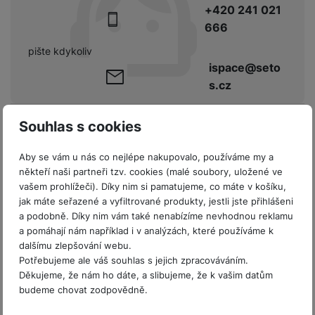
e
l
a
ti
o
+420 241 021
j
y
n
e
s
v
k
e
666
a
s
k
t
y
y
č
s
t
o
o
pište kdykoliv
k
u
B
v
h
j
R
ispace@seto
y
š
l
í
l
a
o
s.cz
i
e
e
n
u
F
č
s
N
d
y
t
P
ól
k
k
a
Parametry
Souhlas s cookies
y
p
e
ří
ie
y
y
b
r
r
sl
M
D
íj
o
y
Aby se vám u nás co nejlépe nakupovalo, používáme my a
u
o
V
F
ig
e
DISPLEJ
t
někteří naši partneři tzv. cookies (malé soubory, uložené ve
š
bi
y
o
it
K
č
vašem prohlížeči). Díky nim si pamatujeme, co máte v košíku,
a
e
le
s
t
ál
l
k
Obnovovací
jak máte seřazené a vyfiltrované produkty, jestli jste přihlášeni
b
n
120 HZ
O
a
o
ní
á
y
frekvence
a podobně. Díky nim vám také nenabízíme nevhodnou reklamu
l
st
u
v
p
f
v
d
a pomáhají nám například i v analýzách, které používáme k
e
ví
tf
a
o
o
e
o
dalšímu zlepšování webu.
t
p
it
č
u
t
s
a
Potřebujeme ale váš souhlas s jejich zpracováváním.
y
r
t
e
z
Děkujeme, že nám ho dáte, a slibujeme, že k vašim datům
o
n
u
o
e
d
KONEKTIVITA
budeme chovat zodpovědně.
r
Kl
i
t
m
rs
r
á
á
c
a
o