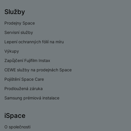
e
l
v
n
e
Služby
l
st
v
a
ví
i
Prodejny Space
d
k
z
a
v
Servisní služby
e
č
y
Lepení ochranných fólií na míru
e
s
P
D
Výkupy
a
o
H
á
v
w
Zapůjčení Fujifilm Instax
e
l
a
e
r
k
CEWE služby na prodejnách Space
č
r
n
o
ů
b
Pojištění Space Care
í
v
m
a
sl
é
Prodloužená záruka
n
u
o
Samsung prémiová instalace
k
c
v
y
h
l
á
a
iSpace
P
t
B
d
a
k
e
O společnosti
a
m