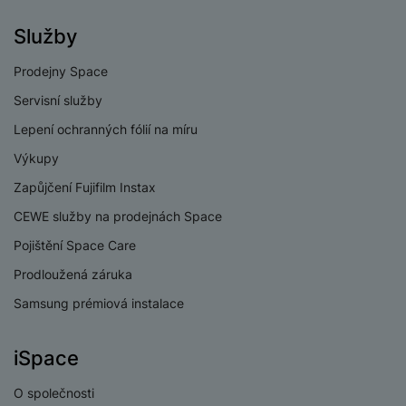
e
l
v
n
e
Služby
l
st
v
a
ví
i
Prodejny Space
d
k
z
a
v
Servisní služby
e
č
y
Lepení ochranných fólií na míru
e
s
P
D
Výkupy
a
o
H
á
v
w
Zapůjčení Fujifilm Instax
e
l
a
e
r
k
CEWE služby na prodejnách Space
č
r
n
o
ů
b
Pojištění Space Care
í
v
m
a
sl
é
Prodloužená záruka
n
u
o
Samsung prémiová instalace
k
c
v
y
h
l
á
a
iSpace
P
t
B
d
a
k
e
O společnosti
a
m