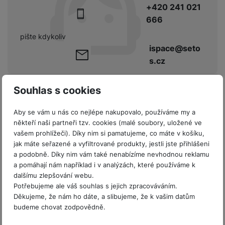
e
l
a
ti
o
+420 241 021
j
y
n
e
s
v
k
e
666
a
s
k
t
y
y
č
s
t
o
o
pište kdykoliv
k
u
B
v
h
j
R
ispace@seto
y
š
l
í
l
a
o
s.cz
i
e
e
n
u
F
č
s
N
d
y
t
P
ól
k
k
a
Parametry
Souhlas s cookies
y
p
e
ří
ie
y
y
b
r
r
sl
M
D
íj
o
y
Aby se vám u nás co nejlépe nakupovalo, používáme my a
u
o
V
F
ig
e
DISPLEJ
t
někteří naši partneři tzv. cookies (malé soubory, uložené ve
š
bi
y
o
it
K
č
vašem prohlížeči). Díky nim si pamatujeme, co máte v košíku,
a
e
le
s
t
ál
l
k
Obnovovací
jak máte seřazené a vyfiltrované produkty, jestli jste přihlášeni
b
n
120 HZ
O
a
o
ní
á
y
frekvence
a podobně. Díky nim vám také nenabízíme nevhodnou reklamu
l
st
u
v
p
f
v
d
a pomáhají nám například i v analýzách, které používáme k
e
ví
tf
a
o
o
e
o
dalšímu zlepšování webu.
t
p
it
č
u
t
s
a
Potřebujeme ale váš souhlas s jejich zpracováváním.
y
r
t
e
z
Děkujeme, že nám ho dáte, a slibujeme, že k vašim datům
o
n
u
o
e
d
KONEKTIVITA
budeme chovat zodpovědně.
r
Kl
i
t
m
rs
r
á
á
c
a
o