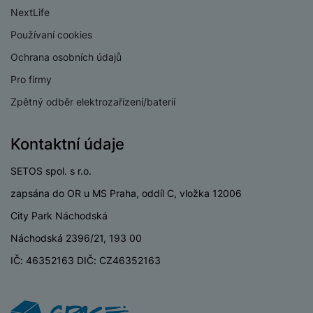
a
z
č
ě
NextLife
d
e
ť
H
r
Používaní cookies
o
e
D
á
v
Ochrana osobních údajů
r
r
t
é
n
ž
o
Pro firmy
k
í
á
v
Zpětný odběr elektrozařízení/baterií
a
a
k
é
r
p
y
p
t
o
p
o
Kontaktní údaje
y
č
r
w
ít
o
e
SETOS spol. s r.o.
S
a
M
t
r
t
zapsána do OR u MS Praha, oddíl C, vložka 12006
č
ic
e
b
y
o
r
City Park Náchodská
l
a
l
v
o
e
n
u
Náchodská 2396/21, 193 00
é
S
v
k
s
ž
D
IČ: 46352163 DIČ: CZ46352163
i
y
y
i
H
z
d
P
C
M
e
l
o
ul