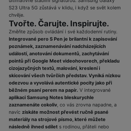
ultimativně stabilní signaturou. Samsung Galaxy
M
e
R
w
ti
S23 Ultra 5G zůstává v klidu, i když se svět kolem
ic
á
e
m
H
r
chvěje.
m
r
é
e
o
Tvořte. Čarujte. Inspirujte.
e
b
di
r
S
č
a
a
Změňte způsob ovládání i své každodenní rutiny.
ní
D
k
n
Integrované pero S Pen je brilantní k zapisování
m
X
J
y
k
poznámek, zaznamenávání nadcházejících
y
C
e
p
y
ši
událostí, anotování dokumentů, zachytávání
d
r
p
pointů při Google Meet videohovorech, překladu
n
o
r
H
o
F
o
cizojazyčných textů, malování, kreslení i
e
r
r
d
skicování všech tvůrčích představ. Vyniká nízkou
r
á
a
v
odezvou a vyvolává autentické pocity jako při
n
z
m
ě
í
běžném psaní perem na papír.
V integrované
o
e
a
a
aplikaci Samsung Notes bleskurychle
v
T
ví
p
zaznamenáte cokoliv
, co vás zrovna napadne, a
é
V
c
o
navíc
získáte možnost převést ručně psané
b
e
č
A
a
z
materiály na strojové písmo, které můžete
ít
u
t
a
následně ihned sdílet
s rodinou, přáteli nebo
a
d