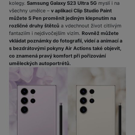
e
ří
kolegy.
Samsung Galaxy S23 Ultra 5G
myslí i na
č
i
ri
z
všechny umělce –
v aplikaci Clip Studio Paint
o
o
e
e
v
můžete S Pen proměnit jediným klepnutím na
-
ní
é
rozličné druhy štětců
a vdechnout život citlivým
P
v
s
ří
i
P
fantaziím i nejdivočejším vizím.
Rovněž můžete
t
sl
d
o
vkládat poznámky do fotografií, videí a animací a
o
u
e
w
s bezdrátovými pokyny Air Actions také objevit,
l
š
o
e
co znamená pravý komfort při pořizování
y
e
k
r
uměleckých autoportrétů.
n
a
b
H
st
b
a
e
ví
e
n
r
p
l
k
n
r
y
y
í
o
s
k
a
r
l
u
y
á
t
c
v
o
hl
e
k
o
s