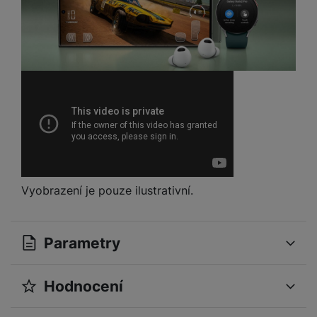
Vyobrazení je pouze ilustrativní.
Parametry
Hodnocení
OBECNÉ
Pro vkládání recenzí je nutné se přihlásit.