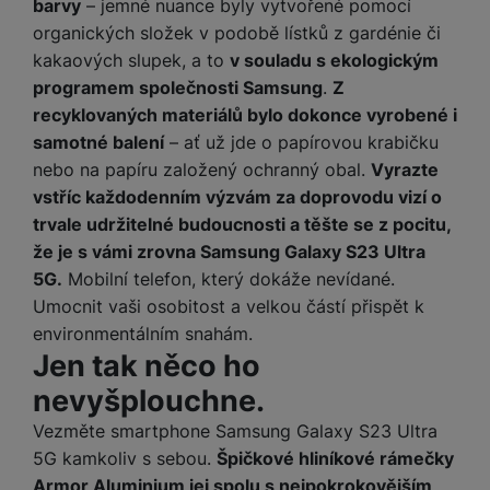
barvy
– jemné nuance byly vytvořené pomocí
organických složek v podobě lístků z gardénie či
kakaových slupek, a to
v souladu s ekologickým
programem společnosti Samsung
.
Z
recyklovaných materiálů bylo dokonce vyrobené i
samotné balení
– ať už jde o papírovou krabičku
nebo na papíru založený ochranný obal.
Vyrazte
vstříc každodenním výzvám za doprovodu vizí o
trvale udržitelné budoucnosti a těšte se z pocitu,
že je s vámi zrovna Samsung Galaxy S23 Ultra
5G.
Mobilní telefon, který dokáže nevídané.
Umocnit vaši osobitost a velkou částí přispět k
environmentálním snahám.
Jen tak něco ho
nevyšplouchne.
Vezměte smartphone Samsung Galaxy S23 Ultra
5G kamkoliv s sebou.
Špičkové hliníkové rámečky
Armor Aluminium jej spolu s nejpokrokovějším