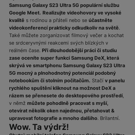
Samsung Galaxy S23 Ultra 5G populární službu
Google Meet.
Realizujte videohovory ve vysoké
kvalitě
s rodinou a přáteli nebo se
účastněte
videokonferencí prakticky odkudkoliv na světě
.
Také můžete zorganizovat filmový večer a kochat
se srdceryvnými reakcemi svých blízkých v
reálném čase.
Při dlouhodobější práci či studiu
zase oceníte super funkci Samsung DeX, která
skrývá ve smartphonu Samsung Galaxy S23 Ultra
5G mocný a plnohodnotný potenciál podobný
notebookům či stolním počítačům.
Stačí
v panelu
rychlého spuštění kliknout na možnost DeX a
rázem se přenesete do desktopového prostředí
,
v němž
můžete pohodlně pracovat s myší,
otevírat několik oken najednou, přetahovat &
upravovat fotografie a mnoho dalšího
. Brilantní.
Wow. Ta výdrž!