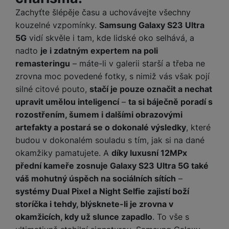
a
z
č
ě
Zachyťte šlépěje času a uchovávejte všechny
d
e
ť
H
r
kouzelné vzpomínky.
Samsung Galaxy S23 Ultra
o
e
D
á
5G
vidí skvěle i tam, kde lidské oko selhává, a
v
r
r
t
nadto
je i zdatným expertem na poli
é
n
ž
o
remasteringu
– máte-li v galerii starší a třeba ne
k
í
á
v
a
zrovna moc povedené fotky, s nimiž vás však pojí
a
k
é
r
p
silné citové pouto,
stačí je pouze označit a nechat
y
p
t
o
upravit umělou inteligencí
–
ta si báječně poradí s
p
o
y
č
r
w
rozostřením, šumem i dalšími obrazovými
ít
o
e
artefakty a postará se o dokonalé výsledky
, které
S
a
M
t
r
t
budou v dokonalém souladu s tím, jak si na dané
č
ic
e
b
y
okamžiky pamatujete. A
díky luxusní 12MPx
o
r
l
a
l
přední kameře zosnuje Galaxy S23 Ultra 5G také
v
o
e
n
u
váš mohutný úspěch na sociálních sítích
–
é
S
v
k
s
ž
D
systémy Dual Pixel a Night Selfie zajistí boží
i
y
y
i
H
storíčka i tehdy, blýsknete-li je zrovna v
z
d
P
C
M
e
okamžicích, kdy už slunce zapadlo
. To vše s
l
o
ul