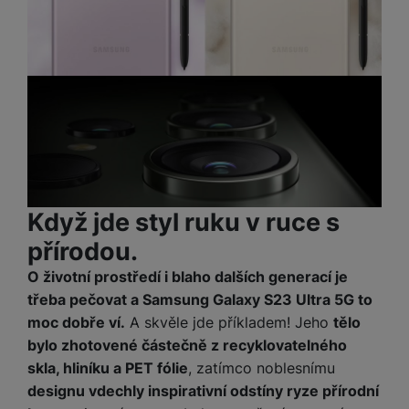
a
n
n
m
a
i
e
bí
c
r
je
e
y
ní
m
Když jde styl ruku v ruce s
přírodou.
O životní prostředí i blaho dalších generací je
třeba pečovat a Samsung Galaxy S23 Ultra 5G to
moc dobře ví.
A skvěle jde příkladem! Jeho
tělo
bylo zhotovené částečně z recyklovatelného
skla, hliníku a PET fólie
, zatímco noblesnímu
designu vdechly inspirativní odstíny ryze přírodní