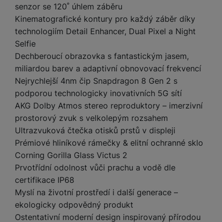
e
l
a
ti
o
senzor se 120˚ úhlem záběru
j
y
n
e
s
v
k
e
Kinematografické kontury pro každý záběr díky
a
s
k
t
y
y
č
s
technologiím Detail Enhancer, Dual Pixel a Night
t
o
o
k
u
B
Selfie
v
h
j
R
y
š
l
í
Dechberoucí obrazovka s fantastickým jasem,
l
a
o
i
e
e
n
u
miliardou barev a adaptivní obnovovací frekvencí
F
č
s
N
d
y
t
P
Nejrychlejší 4nm čip Snapdragon 8 Gen 2 s
ól
k
k
a
y
p
e
ří
ie
podporou technologicky inovativních 5G sítí
y
y
b
r
r
sl
M
AKG Dolby Atmos stereo reproduktory – imerzivní
D
íj
o
y
u
o
V
F
prostorový zvuk s velkolepým rozsahem
ig
e
t
š
bi
y
o
it
K
č
Ultrazvuková čtečka otisků prstů v displeji
a
e
le
s
t
ál
l
k
Prémiové hliníkové rámečky & elitní ochranné sklo
b
n
O
a
o
ní
á
y
l
Corning Gorilla Glass Victus 2
st
u
v
p
f
v
d
e
ví
Prvotřídní odolnost vůči prachu a vodě dle
tf
a
o
o
e
o
t
p
it
certifikace IP68
č
u
t
s
a
y
r
t
e
z
Myslí na životní prostředí i další generace –
o
n
u
o
e
d
ekologicky odpovědný produkt
r
Kl
i
t
m
rs
r
á
á
c
a
Ostentativní moderní design inspirovaný přírodou
o