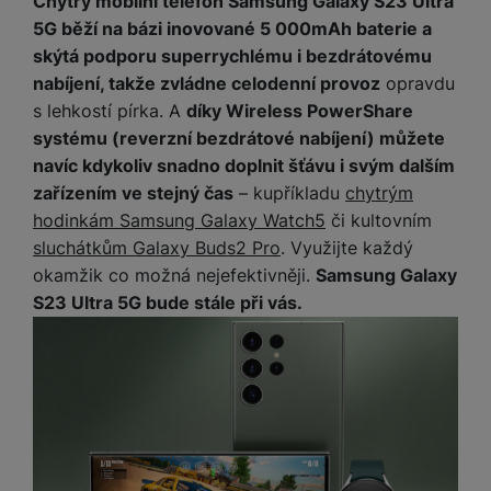
Chytrý mobilní telefon Samsung Galaxy S23 Ultra
5G běží na bázi inovované 5 000mAh baterie a
skýtá podporu superrychlému i bezdrátovému
nabíjení, takže zvládne celodenní provoz
opravdu
s lehkostí pírka. A
díky Wireless PowerShare
systému (reverzní bezdrátové nabíjení) můžete
navíc kdykoliv snadno doplnit šťávu i svým dalším
zařízením ve stejný čas
– kupříkladu
chytrým
hodinkám Samsung Galaxy Watch5
či kultovním
sluchátkům Galaxy Buds2 Pro
. Využijte každý
okamžik co možná nejefektivněji.
Samsung Galaxy
S23 Ultra 5G bude stále při vás.