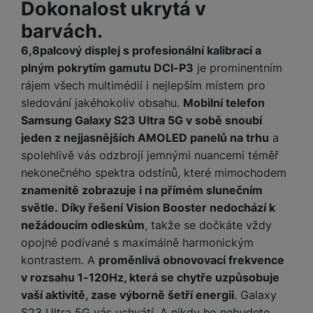
Dokonalost ukrytá v
o
r
y
ří
K
R
n
y
/
s
barvách.
a
y
e
a
n
l
b
c
6,8palcový displej s profesionální kalibrací a
p
o
u
e
h
P
plným pokrytím gamutu DCI-P3
je prominentním
ř
s
š
l
l
ří
e
i
rájem všech multimédií i nejlepším místem pro
e
y
o
s
d
č
n
sledování jakéhokoliv obsahu.
Mobilní telefon
n
l
s
R
e
s
Samsung Galaxy S23 Ultra 5G v sobě snoubí
a
u
á
e
d
t
jeden z nejjasnějších AMOLED panelů na trhu
a
b
š
d
d
a
v
íj
e
spolehlivě vás odzbrojí jemnými nuancemi téměř
k
u
t
í
e
n
nekonečného spektra odstínů, které mimochodem
y
k
p
č
s
P
znamenitě zobrazuje i na přímém slunečním
c
r
F
k
t
T
ří
e
světle.
Díky řešení Vision Booster nedochází k
o
l
y
v
e
s
t
nežádoucím odleskům
, takže se dočkáte vždy
a
í
l
l
a
S
s
opojné podívané s maximálně harmonickým
p
e
u
b
íť
h
kontrastem. A
proměnlivá obnovovací frekvence
r
k
š
l
o
d
o
v rozsahu 1-120Hz, která se chytře uzpůsobuje
o
e
e
v
i
i
n
vaší aktivitě, zase výborně šetří energii
. Galaxy
n
t
é
s
P
v
s
S23 Ultra 5G vás uchvátí. A nikdy ho nebudete