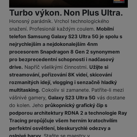
ří
c
e
ů
s
t
s
í
r
m
Turbo výkon. Non Plus Ultra.
t
c
l
a
n
oj
h
u
Honosný parádník. Vrchol technologického
d
P
í
á
P
š
a
ř
snažení. Profesionál každým coulem.
Mobilní
S
n
P
ří
e
p
í
telefon Samsung Galaxy S23 Ultra 5G je spolu s
S
k
ří
s
n
t
s
D
nejrychlejším a nejdokonalejším 4nm
y
sl
l
s
é
l
d
procesorem Snapdragon 8 Gen 2 synonymem
u
u
t
r
u
is
š
š
pro bezprecedentní schopnosti i nadčasový
v
y
š
k
e
e
drive.
Napříč všelikými činnostmi.
Užijte si
í
e
y
n
n
M
p
streamování, pořizování 8K videí, skicování
n
st
s
ik
r
S
rozmanitých idejí, vlogging i senzačně hladký
s
ví
t
r
o
S
t
multitasking.
Cokoliv si zamanete. Patříte-li mezi
p
v
o
s
D
v
vášnivé gamery,
Galaxy S23 Ultra 5G
vás dostane
r
í
f
p
d
í
do kolen. Jeho
průkopnický grafický čip s
o
p
o
o
is
p
M
r
podporou architektury RDNA 2 a technologie Ray
n
t
k
r
a
o
y
Tracing propůjčuje všem herním kratochvílím
ř
y
o
c
l
perfektní osvětlení, bleskurychlé odezvy a
e
a
e
P
b
oslnivé barvy
. Staňte se maestry v
u