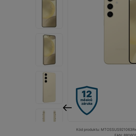
Smart
Ventilátory
Počítače a notebooky
Herní zóna
Péče o zdraví a tělo
Příslušenství
Dárkové poukázky iSpace
12
Vrácené zboží
měsíců
záruka
předchozí
Kód produktu:
MTOSSUS921063
Re
EAN:
88060