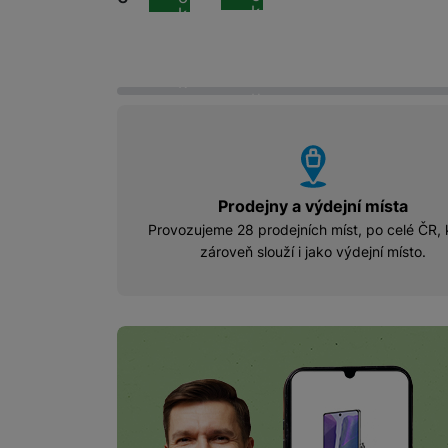
o
o
k
k
š
š
o
o
í
í
š
š
Marketingové cookies pou
k
k
í
í
u
u
na našich stránkách, tak n
k
k
u
u
vyhody
Prodejny a výdejní místa
Provozujeme 28 prodejních míst, po celé ČR, 
zároveň slouží i jako výdejní místo.
Online výkup rychl