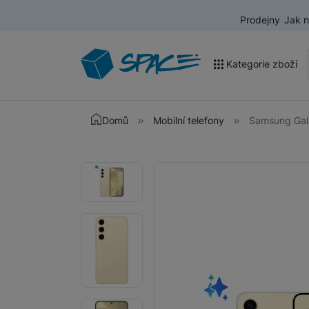
Prodejny
Jak 
Kategorie zboží
Akce a výprodej
Domů
Mobilní telefony
Samsung Gal
Mobilní telefony
Fotografie
Fotografie
Nositelná elektronika
Televize
Audio
Domácí spotřebiče
Tablety
Foto