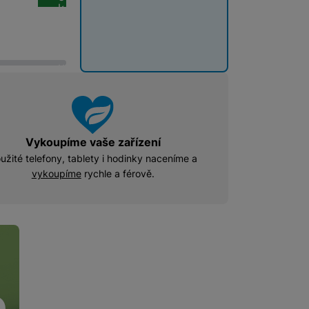
o
k
š
o
í
š
 obsahy nebo reklamy jak
k
í
u
k
u
Vykoupíme vaše zařízení
užité telefony, tablety i hodinky naceníme a
vykoupíme
rychle a férově.