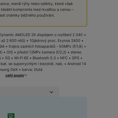
bance, menší rýhy nebo oděrky, které však
. Ideální kompromis mezi kvalitou a cenou –
Samsung
Samsung Galaxy Z Flip
vadí známky běžného používání.
Samsung Galaxy Z Fold
+ Dynamic AMOLED 2X displejem o rozlišení 2 340 ×
až 2 600 nitů) • 10jádrový proc. Exynos 2400 •
Samsung Galaxy Xcover
Samsung Galaxy S
tě • trojice zadních fotoaparátů - 50MPx (f/1,8) +
4) • OIS • přední 12MPx kamera (f/2,2) • stereo
Samsung Galaxy A
ků • 5G • Wi-Fi 6E • Bluetooth 5.3 • NFC • GPS •
iPhone
iPhone Air
at. se superrychlým i bezdrát. nab. • Android 14
sung DeX • barva: žlutá
celý popis
Apple iPhone 17
Apple iPhone 15
Apple iPhone 16
Základní fólie
(Neviditelná ochrana
 zboží
Pevné linky
Bezdrátové pevné linky
e Original Air je ultratenká a lehká jako pírko, přesto poskytuje 
Ochranná fólie Original chrání displej i tělo t
displeje)