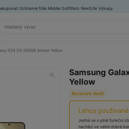
nakupovat
Ochranné fólie Mobile Outfitters
NextLife
Výkupy
Vyhledávání
axy S24 5G 256GB Amber Yellow
Chytré telefony
iPhone
Samsung Gala
Samsung
Yellow
OnePlus
Xiaomi
Bazarové zboží
Honor
Odolné mobilní telefony
Lehce používané
Renewd iPhone
Jedná se o plně funkční zbo
nachází ve velmi dobré ko