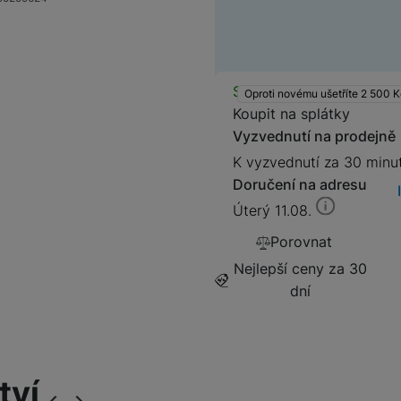
499
Kč
OPPO
POCO
Matná fólie (Matné
Dostupnos
Skladem na prodejně
na 
OPPO
Ochra
Oproti novému ušetříte 2 500
K
antireflexní krytí)
Koupit na splátky
OSCAL
Vyzvednutí na prodejně
699
Kč
K vyzvednutí za 30 minu
TCL
Doručení na adresu
Original Blue (Filtr
Úterý 11.08.
ZTE
Ochra
modrého světla)
Porovnat
699
Kč
Nejlepší ceny za 30
dní
Fusion PRO (3×
pevnější než tvrzené
Ochranná fólie F
sklo)
tví
999
Kč