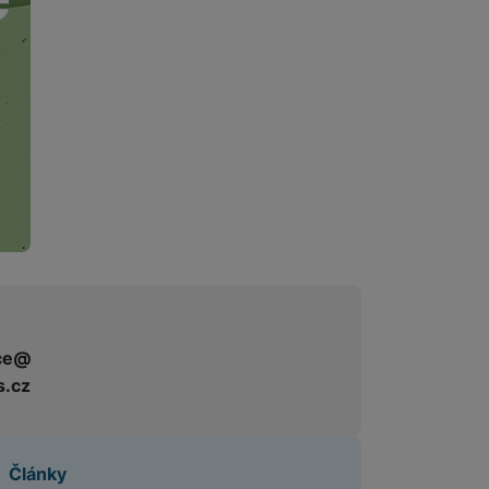
ce@
s.cz
Články