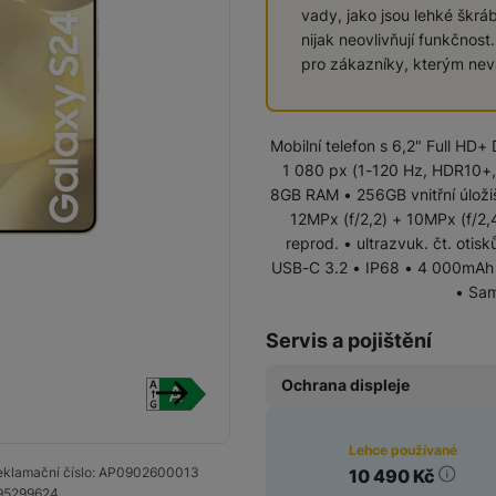
vady, jako jsou lehké škrá
Vivo
nijak neovlivňují funkčnost
Levné telefony
Samsung
pro zákazníky, kterým ne
Infinix
Xiaomi
Mobilní telefon s 6,2" Full HD
Motorola
1 080 px (1-120 Hz, HDR10+, 
TCL
Vivo
8GB RAM • 256GB vnitřní úložiš
IKKO
12MPx (f/2,2) + 10MPx (f/2,
Motorola
reprod. • ultrazvuk. čt. otis
Xiaomi
Xiaomi 17
USB-C 3.2 • IP68 • 4 000mAh b
Google Pixel
• Sam
Infinix
Xiaomi 15
Realme
Servis a pojištění
Honor
Ochrana displeje
Xiaomi Redmi Note
Xiaomi Redmi
Doogee
Oscal
následující
Original Air
Lehce používané
Nokia
(Ultratenká ochrana
Stav
Renewd iPhone
klamační číslo:
AP0902600013
10 490
Kč
Ochranná fóli
displeje)
95299624