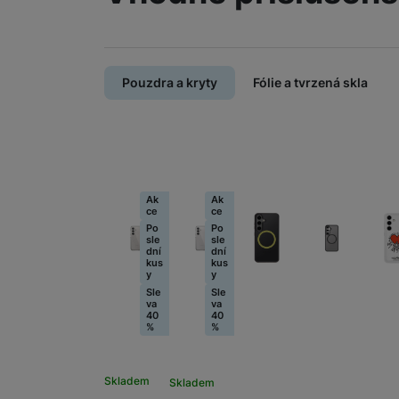
Pouzdra a kryty
Fólie a tvrzená skla
Ak
Ak
ce
ce
Po
Po
sle
sle
dní
dní
kus
kus
y
y
Sle
Sle
va
va
40
40
%
%
Skladem
Skladem