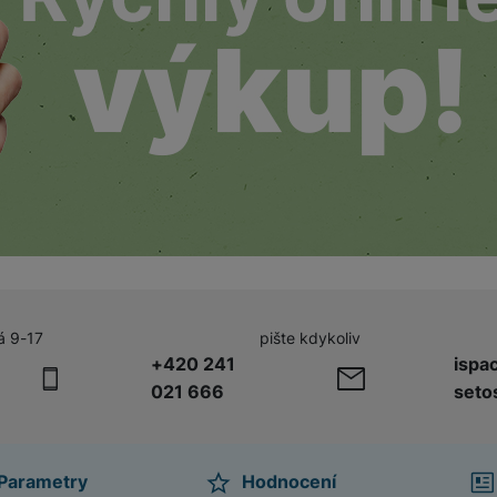
á 9-17
pište kdykoliv
+420 241
ispa
021 666
seto
Parametry
Hodnocení