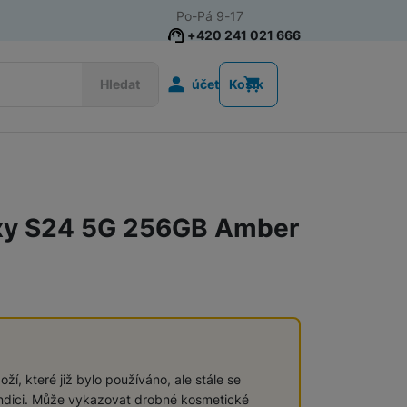
Po-Pá 9-17
+420 241 021 666
Uživatelská s
Hledat
účet
Košík
Telefony pro seniory
Tlačítkové telefony pro seniory
xy S24 5G 256GB Amber
Chytré telefony pro seniory
Tlačítkové telefony
ží, které již bylo používáno, ale stále se
ndici. Může vykazovat drobné kosmetické