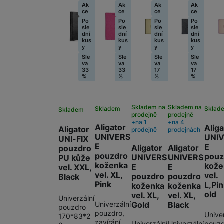
Ak
Ak
Ak
Ak
ce
ce
ce
ce
Po
Po
Po
Po
sle
sle
sle
sle
dní
dní
dní
dní
kus
kus
kus
kus
y
y
y
y
Sle
Sle
Sle
Sle
va
va
va
va
33
33
17
17
%
%
%
%
Skladem na
Skladem na
Skladem
Sklad
Skladem
prodejně
prodejně
na 1
na 4
Aligator
Aliga
Aligator
prodejně
prodejnách
UNIVERS
UNI
UNI-FIX
E
E
Aligator
Aligator
pouzdro
pouzdro
pouz
UNIVERS
UNIVERS
PU kůže
koženka
kože
E
E
vel. XXL,
vel. XL,
vel.
pouzdro
pouzdro
Black
Pink
L,Pi
koženka
koženka
old
vel. XL,
vel. XL,
Univerzální
Gold
Black
Univerzální
pouzdro
pouzdro,
Univer
170*83*2
zavírání
Univerzální
Univerzální
pouzd