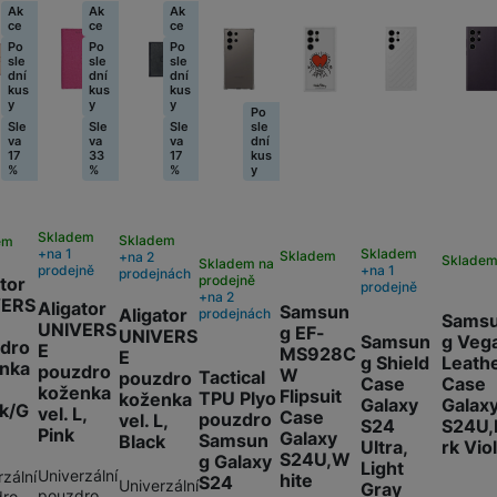
Ak
Ak
Ak
ce
ce
ce
Po
Po
Po
Fusion Pro Privacy
sle
sle
sle
dní
dní
dní
(Privátní extra odolná
kus
kus
kus
y
y
y
Ochranná fól
Po
ochrana)
Sle
Sle
Sle
sle
999
Kč
va
va
va
dní
17
33
17
kus
%
%
%
y
Skladem
Skladem
em
na 1
Skladem
Skladem
na 2
Sklade
Skladem na
prodejně
na 1
prodejnách
prodejně
tor
prodejně
na 2
VERS
Aligator
Samsun
Aligator
prodejnách
Sams
UNIVERS
g EF-
UNIVERS
g Veg
Samsun
dro
E
MS928C
E
Leath
g Shield
nka
pouzdro
W
Tactical
pouzdro
Case
Case
koženka
Flipsuit
TPU Plyo
koženka
Galax
Galaxy
nk/G
vel. L,
Case
pouzdro
vel. L,
S24U,
S24
Pink
Galaxy
Samsun
Black
rk Vio
Ultra,
S24U,W
g Galaxy
Light
Univerzální
zální
hite
S24
Univerzální
Gray
pouzdro,
ro,