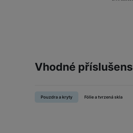
Vhodné příslušens
Pouzdra a kryty
Fólie a tvrzená skla