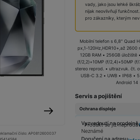
vady, jako jsou lehké škrá
Vivo
nijak neovlivňují funkčnost
Levné telefony
Samsung
pro zákazníky, kterým ne
Infinix
Xiaomi
Mobilní telefon s 6,8" Qua
Motorola
px,1-120Hz,HDR10+,až 2600 nit
TCL
Vivo
12GB RAM • 256GB úložiště •
IKKO
(f/2,2)+10MP (f/2,4)+50MP (f/
Motorola
stereo reprod. • ultrazvuk. čt. 
Xiaomi
Xiaomi 17
USB-C 3.2 • UWB • IP68 • 5 
Google Pixel
Android 14
Infinix
Xiaomi 15
Realme
Servis a pojištění
Honor
Ochrana displeje
Xiaomi Redmi Note
Xiaomi Redmi
Doogee
Oscal
následující
Original Air
Vyzvednutí na prodejně
Produkt se
Produkt se již neprodá
Nokia
(Ultratenká ochrana
Renewd iPhone
Neznámé
eklamační číslo:
AP0812600037
Ochranná fóli
displeje)
Doručení na adresu
95414584