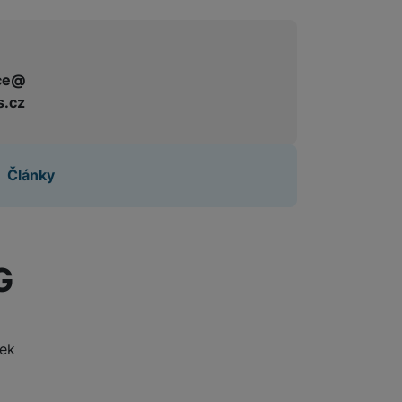
ce@
s.cz
Články
G
nek