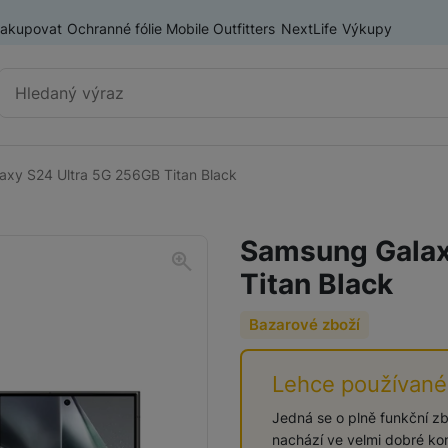
nakupovat
Ochranné fólie Mobile Outfitters
NextLife
Výkupy
Vyhledávání
xy S24 Ultra 5G 256GB Titan Black
Chytré telefony
iPhone
Samsung Galax
Samsung
Titan Black
OnePlus
Xiaomi
Bazarové zboží
Honor
Odolné mobilní telefony
Lehce používané
Renewd iPhone
Jedná se o plně funkční zbo
nachází ve velmi dobré ko