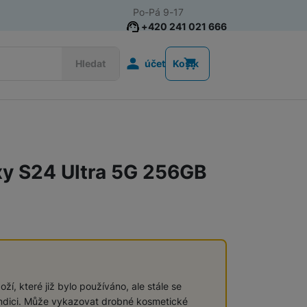
Po-Pá 9-17
+420 241 021 666
Uživatelská s
Hledat
účet
Košík
Telefony pro seniory
Tlačítkové telefony pro seniory
y S24 Ultra 5G 256GB
Chytré telefony pro seniory
Tlačítkové telefony
ží, které již bylo používáno, ale stále se
ndici. Může vykazovat drobné kosmetické