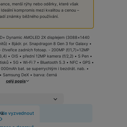
bance, menší rýhy nebo oděrky, které však
. Ideální kompromis mezi kvalitou a cenou –
Samsung
Samsung Galaxy Z Flip
vadí známky běžného používání.
Samsung Galaxy Z Fold
d HD+ Dynamic AMOLED 2X displejem (3088×1440
ů) • 8jádr. pr. Snapdragon 8 Gen 3 for Galaxy •
Samsung Galaxy Xcover
Samsung Galaxy S
 čtveřice zadních fotoap. - 200MP (f/1,7)+12MP
3,4) • OIS • přední 12MP kamera (f/2,2) • S Pen •
Samsung Galaxy A
otisků • 5G • Wi-Fi 7 • Bluetooth 5.3 • NFC • GPS •
iPhone
iPhone Air
000mAh bat. se superrychlým i bezdrát. nab. •
 • Samsung DeX • barva: černá
celý popis
Apple iPhone 17
Apple iPhone 15
Apple iPhone 16
Základní fólie
 již neprodává.
Kde vyzvednout
vá.
(Neviditelná ochrana
Pevné linky
Bezdrátové pevné linky
e Original Air je ultratenká a lehká jako pírko, přesto poskytuje 
Ochranná fólie Original chrání displej i tělo t
displeje)