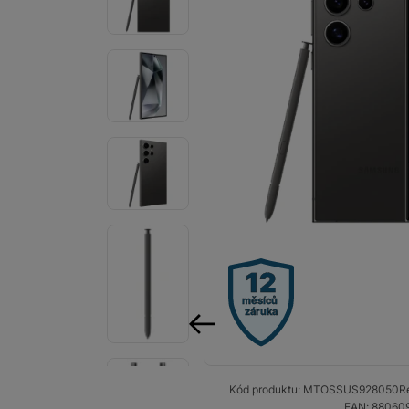
Smart
Ventilátory
Počítače a notebooky
Herní zóna
Péče o zdraví a tělo
Příslušenství
Dárkové poukázky iSpace
12
Vrácené zboží
měsíců
záruka
předchozí
Kód produktu:
MTOSSUS928050
R
EAN:
88060