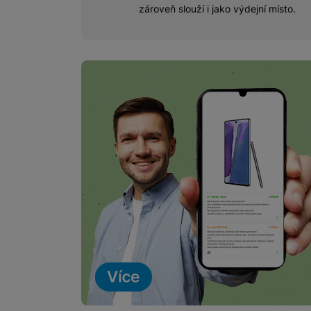
zároveň slouží i jako výdejní místo.
Marketingové cookies pou
na našich stránkách, tak n
Online výkup rychl