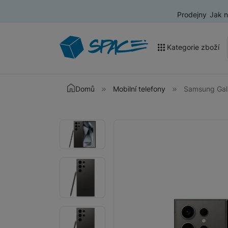
Prodejny
Jak 
Kategorie zboží
Akce a výprodej
Domů
Mobilní telefony
Samsung Gala
Mobilní telefony
Fotografie
Fotografie
Nositelná elektronika
Televize
Audio
Domácí spotřebiče
Tablety
Foto