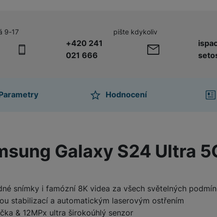
á 9-17
pište kdykoliv
+420 241
ispa
021 666
seto
Parametry
Hodnocení
ktu
amsung Galaxy S24 Ultra 5
dné snímky i famózní 8K videa za všech světelných podmí
ou stabilizací a automatickým laserovým ostřením
čka & 12MPx ultra širokoúhlý senzor