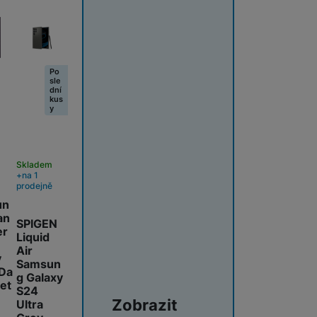
ie Fusion Pro Privacy kombinuje extrémní odolnost proti nárazům
Po
sle
dní
kus
y
Skladem
m
na 1
prodejně
un
an
SPIGEN
er
Liquid
Air
y
Samsun
Da
g Galaxy
let
S24
Zobrazit
Ultra