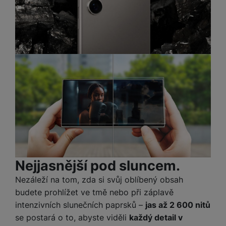
e
ří
č
i
ri
z
o
o
e
e
v
-
ní
é
P
v
s
ří
i
P
t
sl
d
o
o
u
e
w
l
š
o
e
y
e
k
r
n
a
b
H
st
b
a
e
ví
e
n
r
p
l
k
n
r
y
y
í
Nejjasnější pod sluncem.
o
s
k
a
r
Nezáleží na tom, zda si svůj oblíbený obsah
l
u
y
budete prohlížet ve tmě nebo při záplavě
á
t
c
v
intenzivních slunečních paprsků –
jas až 2 600 nitů
o
hl
e
se postará o to, abyste viděli
každý detail v
k
o
s