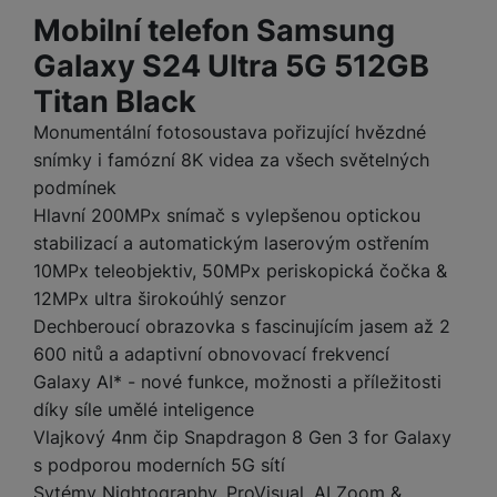
a
m
v
e
P
bi
Mobilní telefon Samsung
a
B
e
e
ř
ln
M
b
e
Galaxy S24 Ultra 5G 512GB
č
s
í
í
y
a
z
k
ni
s
Titan Black
t
ši
t
d
y
c
l
el
a
o
r
Monumentální fotosoustava pořizující hvězdné
e
u
e
p
h
á
k
snímky i famózní 8K videa za všech světelných
š
f
o
y
t
t
podmínek
e
o
dl
o
a
n
Hlavní 200MPx snímač s vylepšenou optickou
n
S
o
v
bl
s
y
stabilizací a automatickým laserovým ostřením
l
ž
é
e
t
u
10MPx teleobjektiv, 50MPx periskopická čočka &
k
n
t
P
v
n
12MPx ultra širokoúhlý senzor
y
a
ů
ří
í
e
p
b
Dechberoucí obrazovka s fascinujícím jasem až 2
m
s
p
č
o
íj
600 nitů a adaptivní obnovovací frekvencí
l
r
n
S
d
e
u
Galaxy AI* - nové funkce, možnosti a příležitosti
o
í
I
m
č
š
díky síle umělé inteligence
A
c
M
y
k
e
p
Vlajkový 4nm čip Snapdragon 8 Gen 3 for Galaxy
l
k
š
y
n
p
o
s podporou moderních 5G sítí
a
s
l
T
n
N
Sytémy Nightography, ProVisual, AI Zoom &
rt