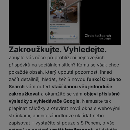
e
služby jako je chat a podobně.
l
v
n
e
l
st
v
Tyto cookies nám umožňují měření výkonu našeho webu i
a
ví
Marketingové
Marketingové
-
abychom vás neobtěžovali nevhodnou
i
našich reklamních kampaní. Jejich pomocí určujeme počet
d
k
reklamou
.
návštěv a zdroje návštěv našich internetových stránek. Data
z
a
v
Povoleno
získaná pomocí těchto cookies zpracováváme souhrnně a
e
č
y
anonymně, takže nejsme schopni identifikovat konkrétní
e
s
P
Zakroužkujte. Vyhledejte.
uživatele našeho webu.
D
a
Marketingové cookies používáme my nebo naši partneři,
o
H
á
Zaujalo vás něco při prohlížení nejnovějších
v
abychom vám mohli zobrazit vhodné obsahy nebo reklamy jak
w
e
l
na našich stránkách, tak na stránkách třetích stran.
a
příspěvků na sociálních sítích? Komu se však chce
e
r
k
č
pokaždé obsah, který upoutá pozornost, ihned
r
n
o
ů
b
začít detailněji hledat, že? S novou
funkcí Circle to
í
v
m
a
sl
Search
vám odteď
stačí danou věc jednoduše
é
n
u
zakroužkovat
a okamžitě se vám
objeví příslušné
o
k
c
v
výsledky z vyhledávače Google
. Nemusíte tak
y
h
l
přepínat záložky a otevírat nová okna s webovými
á
a
P
stránkami, ani nic sáhodlouze ukládat nebo
t
B
d
a
zapisovat – vystačíte si pouze s S Penem, o vše
k
e
a
m
ostatní se postará
umělá inteligence*
. AI dokáže