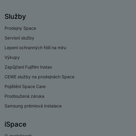
Počet jader
8
procesoru
Služby
Snapdragon 8 Gen 3
Procesor
for Galaxy
Prodejny Space
Servisní služby
Lepení ochranných fólií na míru
KONEKTIVITA
Výkupy
Zapůjčení Fujifilm Instax
Verze bluetooth
Bluetooth 5.3
CEWE služby na prodejnách Space
Verze Wi-Fi
Wi-Fi 7
Pojištění Space Care
Dual SIM
Ano
Prodloužená záruka
eSIM
Ano
Samsung prémiová instalace
3,5 mm jack
Ne
Zánovní -
iSpace
Stav zboží
jako nové
Nano SIM
Ano
16 990
Kč
O společnosti