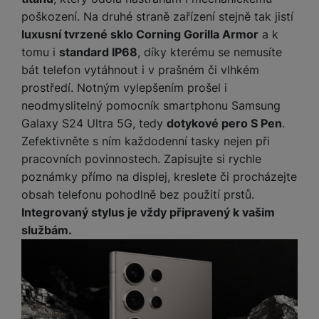
M
e
R
w
ti
poškození. Na druhé straně zařízení stejně tak jistí
ic
á
e
m
luxusní tvrzené sklo Corning Gorilla Armor
a k
H
r
m
r
é
e
o
tomu i
standard IP68
, díky kterému se nemusíte
e
b
di
r
S
bát telefon vytáhnout i v prašném či vlhkém
č
a
a
ní
D
k
n
prostředí. Notným vylepšením prošel i
m
X
J
y
k
neodmyslitelný pomocník smartphonu Samsung
y
C
e
p
y
Galaxy S24 Ultra 5G, tedy
dotykové pero S Pen
.
ši
d
r
p
Zefektivněte s ním každodenní tasky nejen při
n
o
r
H
pracovních povinnostech. Zapisujte si rychle
o
F
o
e
poznámky přímo na displej, kreslete či procházejte
r
r
d
r
obsah telefonu pohodlně bez použití prstů.
á
a
v
n
z
m
ě
Integrovaný stylus je vždy připravený k vašim
í
o
e
a
službám.
a
v
T
ví
p
é
V
c
o
b
e
č
A
a
z
ít
u
t
a
a
d