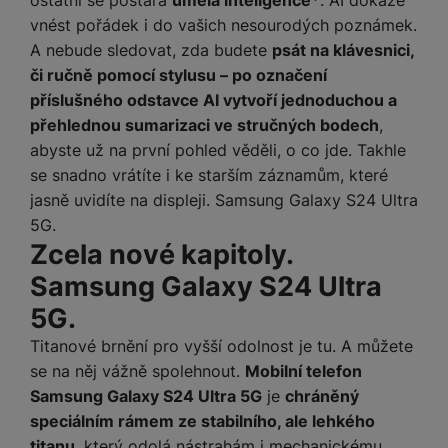
a
z
č
ě
vnést pořádek i do vašich nesourodých poznámek.
d
e
ť
H
r
A nebude sledovat, zda budete
psát na klávesnici,
o
e
D
á
či ručně pomocí stylusu – po označení
v
r
r
t
příslušného odstavce AI vytvoří jednoduchou a
é
n
ž
o
přehlednou sumarizaci ve stručných bodech
,
k
í
á
v
a
abyste už na první pohled věděli, o co jde. Takhle
a
k
é
r
p
se snadno vrátíte i ke starším záznamům, které
y
p
t
o
jasně uvidíte na displeji. Samsung Galaxy S24 Ultra
p
o
y
č
r
w
5G.
ít
o
e
Zcela nové kapitoly.
S
a
M
t
r
t
Samsung Galaxy S24 Ultra
č
ic
e
b
y
o
r
5G.
l
a
l
v
o
e
n
u
Titanové brnění pro vyšší odolnost je tu. A můžete
é
S
v
k
s
se na něj vážně spolehnout.
Mobilní telefon
ž
D
i
y
y
i
H
Samsung Galaxy S24 Ultra 5G
je
chráněný
z
d
P
C
speciálním rámem ze stabilního, ale lehkého
M
e
l
o
ul
titanu
, který odolá nástrahám i mechanickému