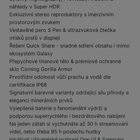
t
e
r
y
a
y
náhledy v Super HDR
v
a
bí
Exkluzivní stereo reproduktory s imerzivním
K
í
F
c
je
P
a
prostorovým zvukem
p
il
k
č
ří
b
r
t
Vestavěné pero S Pen & ultrazvuková čtečka
p
k
s
e
o
r
otisků prstů v displeji
a
y
l
l
c
y
d
k
u
Řešení Quick Share - snadné sdílení obsahu i mimo
y
h
y
c
š
ekosystém Galaxy
K
a
y
h
e
Přepychové titanové tělo & prémiové ochranné
r
r
t
S
y
n
sklo Corning Gorilla Armor
y
e
r
o
tr
s
t
d
Prvotřídní odolnost vůči prachu a vodě dle
é
ft
ý
t
k
u
h
certifikace IP68
w
m
v
y
k
o
a
Signaturní barevné varianty održející sílu přírody a
h
í
c
d
r
eleganci minerálních prvků
o
p
A
e
i
e
di
r
Vylepšená baterie s fenomenální výdrží a
d
n
n
o
a
podporou superrychlého i bezdrátového nabíjení
D
k
H
k
i
p
i
Na jeden zátah si vychutnáte až 30 h streamování
y
U
á
P
t
s
videí, nebo třeba 95 h poslechu hudby
B
m
h
é
k
P
Intuitivní uživatelské rozhraní One UI & Samsung