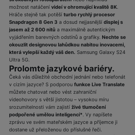
ří
c
e
ů
s
t
možnost natáčení
videí v ohromující kvalitě 8K
.
s
í
r
m
t
c
l
a
Hráče stejně tak potěší
turbo rychlý procesor
n
oj
h
u
d
P
Snapdragon 8 Gen 3
a dosud nejjasnější
displej s
í
á
P
š
a
ř
S
jasem až 2 600 nitů
a maximálně autentickým
n
P
ří
e
p
í
S
vyjádřením barevných odstínů a grafiky.
Nechte se
k
ří
s
n
t
s
D
y
sl
l
okouzlit designovou lahůdkou nabitou inovacemi,
s
é
l
d
u
u
která vylepší každý váš den.
Samsung Galaxy S24
t
r
u
is
š
š
Ultra 5G.
v
y
š
k
e
e
Prolomte jazykové bariéry.
í
e
y
n
n
M
p
n
Čeká vás důležité obchodní jednání nebo telefonát
st
s
ik
r
S
s
ví
t
v cizím jazyce? S podporou
funkce Live Translate
r
o
S
t
p
v
můžete chatovat nebo vést zahraniční
o
s
D
v
r
í
f
videohovory s větší jistotou – vysokou míru
p
d
í
o
p
o
o
srozumitelnosti vám zajistí
živé tlumočení
is
p
M
r
n
t
k
r
podpořené umělou inteligencí*
. Vy napíšete
a
o
y
ř
y
o
zprávu ve svém mateřském jazyce a příjemce ji
c
l
e
a
dostane už přeloženou do příslušné řeči.
e
P
b
u