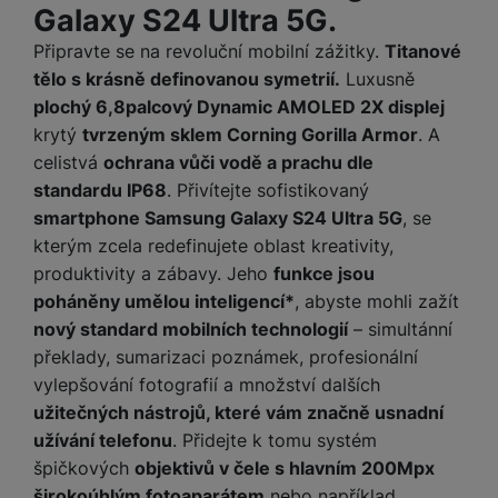
y
n
k
Galaxy S24 Ultra 5G.
a
e
t
a
y
d
r
v
N
Připravte se na revoluční mobilní zážitky.
Titanové
b
t
í
a
E
tělo s krásně definovanou symetrií.
Luxusně
íj
P
o
k
b
x
e
ří
plochý 6,8palcový Dynamic AMOLED 2X displej
r
d
íj
t
č
sl
krytý
tvrzeným sklem Corning Gorilla Armor
. A
y
o
e
e
k
u
celistvá
ochrana vůči vodě a prachu dle
m
č
r
y
š
B
standardu IP68
. Přivítejte sofistikovaný
á
k
n
(
e
a
c
smartphone Samsung Galaxy S24 Ultra 5G
, se
y
í
2
n
t
í
kterým zcela redefinujete oblast kreativity,
H
3
st
e
L
m
D
produktivity a zábavy. Jeho
funkce jsou
0
ví
ri
o
s
D
poháněny umělou inteligencí*
, abyste mohli zažít
V
p
e
k
p
d
)
r
nový standard mobilních technologií
– simultánní
a
á
o
is
o
n
překlady, sumarizaci poznámek, profesionální
t
t
N
k
A
a
o
vylepšování fotografií a množství dalších
ř
a
y
p
p
r
užitečných nástrojů, které vám značně usnadní
e
b
pl
á
y
E
b
užívání telefonu
. Přidejte k tomu systém
íj
e
j
x
i
e
špičkových
objektivů v čele s hlavním 200Mpx
W
P
e
t
č
cí
širokoúhlým fotoaparátem
nebo například
a