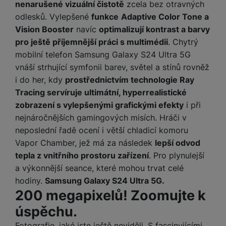
nenarušené vizuální čistotě
zcela bez otravných
a
n
n
odlesků. Vylepšené
funkce
Adaptive Color Tone a
m
a
i
e
bí
Vision Booster
navíc
optimalizují kontrast a barvy
c
r
je
pro ještě příjemnější práci s multimédii
. Chytrý
e
y
ní
mobilní telefon Samsung Galaxy S24 Ultra 5G
m
vnáší strhující symfonii barev, světel a stínů rovněž
i do her, kdy
prostřednictvím technologie Ray
Tracing servíruje ultimátní, hyperrealistické
zobrazení s vylepšenými grafickými efekty
i při
nejnáročnějších gamingových misích. Hráči v
neposlední řadě ocení i větší chladicí komoru
Vapor Chamber, jež má za následek
lepší odvod
tepla z vnitřního prostoru zařízení
. Pro plynulejší
a výkonnější seance, které mohou trvat celé
hodiny.
Samsung Galaxy S24 Ultra 5G.
200 megapixelů! Zoomujte k
úspěchu.
Fotografie, jaké jste ještě neviděli. S fascinujícími