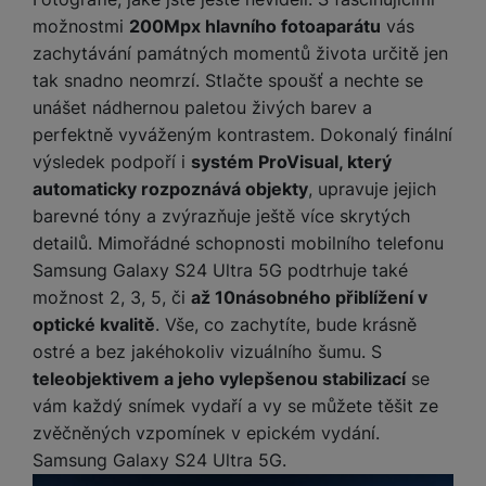
možnostmi
200Mpx hlavního fotoaparátu
vás
zachytávání památných momentů života určitě jen
tak snadno neomrzí. Stlačte spoušť a nechte se
unášet nádhernou paletou živých barev a
perfektně vyváženým kontrastem. Dokonalý finální
výsledek podpoří i
systém ProVisual, který
automaticky rozpoznává objekty
, upravuje jejich
barevné tóny a zvýrazňuje ještě více skrytých
detailů. Mimořádné schopnosti mobilního telefonu
Samsung Galaxy S24 Ultra 5G podtrhuje také
možnost 2, 3, 5, či
až 10násobného přiblížení v
optické kvalitě
. Vše, co zachytíte, bude krásně
ostré a bez jakéhokoliv vizuálního šumu. S
teleobjektivem a jeho vylepšenou stabilizací
se
vám každý snímek vydaří a vy se můžete těšit ze
zvěčněných vzpomínek v epickém vydání.
Samsung Galaxy S24 Ultra 5G.