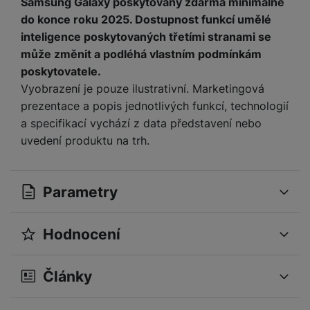
Samsung Galaxy poskytovány zdarma minimálně
do konce roku 2025. Dostupnost funkcí umělé
inteligence poskytovaných třetími stranami se
může změnit a podléhá vlastním podmínkám
poskytovatele.
Vyobrazení je pouze ilustrativní. Marketingová
prezentace a popis jednotlivých funkcí, technologií
a specifikací vychází z data představení nebo
uvedení produktu na trh.
Parametry
Hodnocení
OBECNÉ
Pro vkládání recenzí je nutné se přihlásit.
Operační systém
Android
Články
Samsung Galaxy
Modelová řada
S24 Ultra