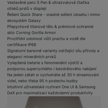
t
e
Vestavěné pero S Pen & ultrazvuková čtečka
r
y
a
y
v
otisků prstů v displeji
a
bí
K
í
F
c
je
P
Řešení Quick Share - snadné sdílení obsahu i mimo
a
p
il
k
č
ří
ekosystém Galaxy
b
r
t
p
k
s
Přepychové titanové tělo & prémiové ochranné
e
o
r
a
y
l
sklo Corning Gorilla Armor
l
c
y
d
k
u
y
h
Prvotřídní odolnost vůči prachu a vodě dle
y
c
š
K
a
y
certifikace IP68
h
e
r
r
t
S
Signaturní barevné varianty održející sílu přírody a
y
n
y
e
r
o
tr
s
eleganci minerálních prvků
t
d
é
ft
ý
t
Vylepšená baterie s fenomenální výdrží a
k
u
h
w
m
v
podporou superrychlého i bezdrátového nabíjení
y
k
o
a
h
í
Na jeden zátah si vychutnáte až 30 h streamování
c
d
r
o
p
A
e
videí, nebo třeba 95 h poslechu hudby
i
e
di
r
d
n
Intuitivní uživatelské rozhraní One UI & Samsung
n
o
a
D
k
H
DeX pro maximalizaci každodenní produktivity
k
i
p
i
y
U
á
P
t
s
B
m
h
é
k
P