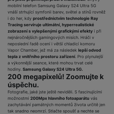
a
n
n
mobilní telefon Samsung Galaxy S24 Ultra 5G
m
a
i
vnáší strhující symfonii barev, světel a stínů rovněž
e
bí
c
i do her, kdy
prostřednictvím technologie Ray
r
je
e
Tracing servíruje ultimátní, hyperrealistické
y
ní
m
zobrazení s vylepšenými grafickými efekty
i při
nejnáročnějších gamingových misích. Hráči v
neposlední řadě ocení i větší chladicí komoru
Vapor Chamber, jež má za následek
lepší odvod
tepla z vnitřního prostoru zařízení
. Pro plynulejší
a výkonnější seance, které mohou trvat celé
hodiny.
Samsung Galaxy S24 Ultra 5G.
200 megapixelů! Zoomujte k
úspěchu.
Fotografie, jaké jste ještě neviděli. S fascinujícími
možnostmi
200Mpx hlavního fotoaparátu
vás
zachytávání památných momentů života určitě jen
tak snadno neomrzí. Stlačte spoušť a nechte se