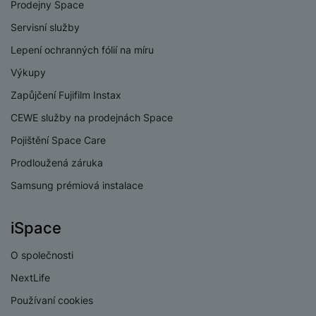
Prodejny Space
Servisní služby
Lepení ochranných fólií na míru
KONEKTIVITA
Výkupy
Zapůjčení Fujifilm Instax
Verze bluetooth
Bluetooth 5.3
CEWE služby na prodejnách Space
Verze Wi-Fi
Wi-Fi 7
Pojištění Space Care
Dual SIM
Ano
Prodloužená záruka
eSIM
Ano
Samsung prémiová instalace
3,5 mm jack
Ne
iSpace
Nano SIM
Ano
O společnosti
Paměťová karta
Ne
NextLife
Lehce
Stav zboží
používané
USB-C
Ano
15 490
Kč
Používaní cookies