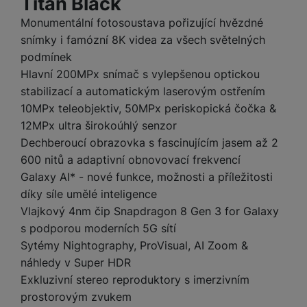
Titan Black
a
m
v
e
P
bi
a
B
Monumentální fotosoustava pořizující hvězdné
e
e
ř
ln
M
b
e
č
s
snímky i famózní 8K videa za všech světelných
í
í
y
a
z
k
ni
podmínek
s
t
ši
t
d
y
c
l
el
Hlavní 200MPx snímač s vylepšenou optickou
a
o
r
e
u
e
stabilizací a automatickým laserovým ostřením
p
h
á
k
š
f
10MPx teleobjektiv, 50MPx periskopická čočka &
o
y
t
t
e
o
dl
o
12MPx ultra širokoúhlý senzor
a
n
n
S
o
v
Dechberoucí obrazovka s fascinujícím jasem až 2
bl
s
y
l
ž
é
e
600 nitů a adaptivní obnovovací frekvencí
t
u
k
n
t
P
Galaxy AI* - nové funkce, možnosti a příležitosti
v
n
y
a
ů
ří
í
díky síle umělé inteligence
e
p
b
m
s
p
č
Vlajkový 4nm čip Snapdragon 8 Gen 3 for Galaxy
o
íj
l
r
n
s podporou moderních 5G sítí
S
d
e
u
o
í
I
m
č
Sytémy Nightography, ProVisual, AI Zoom &
š
A
c
M
y
k
náhledy v Super HDR
e
p
l
k
š
y
Exkluzivní stereo reproduktory s imerzivním
n
p
o
a
s
prostorovým zvukem
l
T
n
N
rt