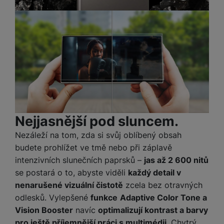
e
ří
č
i
ri
z
o
o
e
e
v
-
ní
é
P
v
s
ří
i
P
t
sl
d
o
o
u
e
w
l
š
o
e
y
e
k
r
n
a
b
H
Nejjasnější pod sluncem.
st
b
a
e
ví
e
n
Nezáleží na tom, zda si svůj oblíbený obsah
r
p
l
k
n
budete prohlížet ve tmě nebo při záplavě
r
y
y
í
intenzivních slunečních paprsků –
jas až 2 600 nitů
o
s
k
se postará o to, abyste viděli
každý detail v
a
r
l
nenarušené vizuální čistotě
zcela bez otravných
u
y
á
t
c
odlesků. Vylepšené
funkce
Adaptive Color Tone a
v
o
hl
Vision Booster
navíc
optimalizují kontrast a barvy
e
k
o
pro ještě příjemnější práci s multimédii
. Chytrý
s