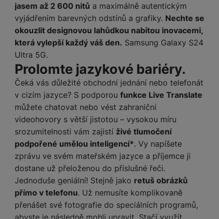
ří
c
e
ů
jasem až 2 600 nitů
a maximálně autentickým
s
t
s
í
r
m
vyjádřením barevných odstínů a grafiky.
Nechte se
t
c
l
a
n
oj
okouzlit designovou lahůdkou nabitou inovacemi,
h
u
d
P
í
á
P
která vylepší každý váš den.
Samsung Galaxy S24
š
a
ř
S
n
P
ří
e
Ultra 5G.
p
í
S
k
ří
s
n
Prolomte jazykové bariéry.
t
s
D
y
sl
l
s
é
l
d
Čeká vás důležité obchodní jednání nebo telefonát
u
u
t
r
u
is
š
š
v cizím jazyce? S podporou
funkce Live Translate
v
y
š
k
e
e
můžete chatovat nebo vést zahraniční
í
e
y
n
n
M
p
videohovory s větší jistotou – vysokou míru
n
st
s
ik
r
S
srozumitelnosti vám zajistí
živé tlumočení
s
ví
t
r
o
S
t
podpořené umělou inteligencí*
. Vy napíšete
p
v
o
s
D
v
zprávu ve svém mateřském jazyce a příjemce ji
r
í
f
p
d
í
dostane už přeloženou do příslušné řeči.
o
p
o
o
is
p
M
r
Jednoduše geniální! Stejně jako
retuš obrázků
n
t
k
r
a
o
y
přímo v telefonu
. Už nemusíte komplikovaně
ř
y
o
c
l
přenášet své fotografie do speciálních programů,
e
a
e
P
b
abyste je následně mohli upravit. Stačí využít
u