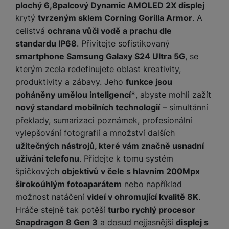
y
n
k
plochý 6,8palcový Dynamic AMOLED 2X displej
a
e
t
a
y
krytý
tvrzeným sklem Corning Gorilla Armor
. A
d
r
v
N
b
celistvá
ochrana vůči vodě a prachu dle
t
í
a
E
íj
P
o
standardu IP68
. Přivítejte sofistikovaný
k
b
x
e
ří
r
d
íj
smartphone Samsung Galaxy S24 Ultra 5G
, se
t
č
sl
y
o
e
e
kterým zcela redefinujete oblast kreativity,
k
u
m
č
r
produktivity a zábavy. Jeho
funkce jsou
y
š
B
á
k
n
(
e
poháněny umělou inteligencí*
, abyste mohli zažít
a
c
y
í
2
n
t
nový standard mobilních technologií
– simultánní
í
H
3
st
e
překlady, sumarizaci poznámek, profesionální
L
m
D
0
ví
ri
o
vylepšování fotografií a množství dalších
s
D
V
p
e
k
p
užitečných nástrojů, které vám značně usnadní
d
)
r
a
á
o
is
užívání telefonu
. Přidejte k tomu systém
o
n
t
t
N
k
špičkových
objektivů v čele s hlavním 200Mpx
A
a
o
ř
a
y
p
širokoúhlým fotoaparátem
nebo například
p
r
e
b
pl
možnost natáčení
videí v ohromující kvalitě 8K
.
á
y
E
b
íj
e
j
Hráče stejně tak potěší
turbo rychlý procesor
x
i
e
W
P
e
Snapdragon 8 Gen 3
a dosud nejjasnější
displej s
t
č
cí
a