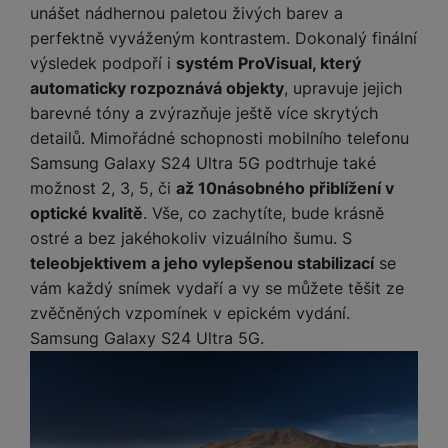
unášet nádhernou paletou živých barev a
perfektně vyváženým kontrastem. Dokonalý finální
výsledek podpoří i
systém ProVisual, který
automaticky rozpoznává objekty
, upravuje jejich
barevné tóny a zvýrazňuje ještě více skrytých
detailů. Mimořádné schopnosti mobilního telefonu
Samsung Galaxy S24 Ultra 5G podtrhuje také
možnost 2, 3, 5, či
až 10násobného přiblížení v
optické kvalitě
. Vše, co zachytíte, bude krásně
ostré a bez jakéhokoliv vizuálního šumu. S
teleobjektivem a jeho vylepšenou stabilizací
se
vám každý snímek vydaří a vy se můžete těšit ze
zvěčněných vzpomínek v epickém vydání.
Samsung Galaxy S24 Ultra 5G.