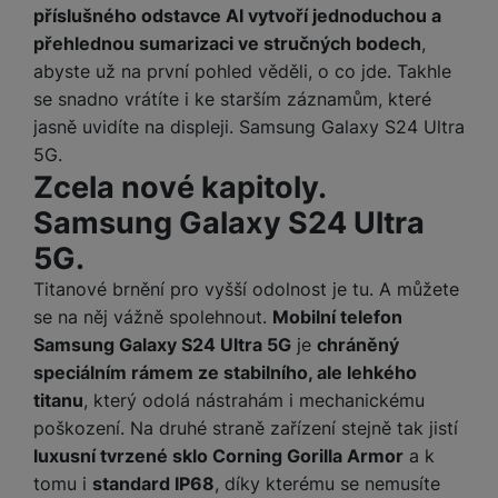
a
z
č
příslušného odstavce AI vytvoří jednoduchou a
ě
d
e
ť
přehlednou sumarizaci ve stručných bodech
,
H
r
o
e
abyste už na první pohled věděli, o co jde. Takhle
D
á
v
r
se snadno vrátíte i ke starším záznamům, které
r
t
é
n
ž
o
jasně uvidíte na displeji. Samsung Galaxy S24 Ultra
k
í
á
v
5G.
a
a
k
é
Zcela nové kapitoly.
r
p
y
p
t
Samsung Galaxy S24 Ultra
o
p
o
y
č
r
w
5G.
ít
o
e
S
Titanové brnění pro vyšší odolnost je tu. A můžete
a
M
t
r
t
č
ic
se na něj vážně spolehnout.
Mobilní telefon
e
b
y
o
r
Samsung Galaxy S24 Ultra 5G
je
chráněný
l
a
l
v
o
e
n
speciálním rámem ze stabilního, ale lehkého
u
é
S
v
k
titanu
, který odolá nástrahám i mechanickému
s
ž
D
i
y
y
poškození. Na druhé straně zařízení stejně tak jistí
i
H
z
luxusní tvrzené sklo Corning Gorilla Armor
a k
d
P
C
M
e
tomu i
standard IP68
, díky kterému se nemusíte
l
o
ul