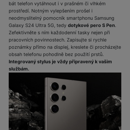
M
e
R
w
bát telefon vytáhnout i v prašném či vlhkém
ti
ic
á
e
prostředí. Notným vylepšením prošel i
m
H
r
m
r
é
neodmyslitelný pomocník smartphonu Samsung
e
o
e
b
di
Galaxy S24 Ultra 5G, tedy
dotykové pero S Pen
.
r
S
č
a
a
Zefektivněte s ním každodenní tasky nejen při
ní
D
k
n
pracovních povinnostech. Zapisujte si rychle
m
X
J
y
k
y
C
poznámky přímo na displej, kreslete či procházejte
e
p
y
ši
obsah telefonu pohodlně bez použití prstů.
d
r
p
n
o
r
Integrovaný stylus je vždy připravený k vašim
H
o
F
o
službám.
e
r
r
d
r
á
a
v
n
z
m
ě
í
o
e
a
a
v
T
ví
p
é
V
c
o
b
e
č
A
a
z
ít
u
t
a
a
d