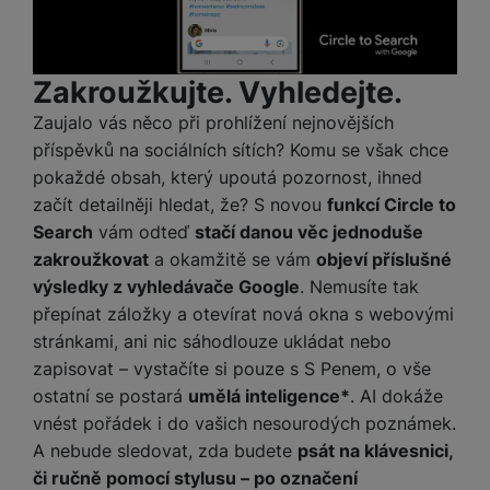
e
služby jako je chat a podobně.
l
v
n
e
l
st
v
Tyto cookies nám umožňují měření výkonu našeho webu i
a
ví
Zakroužkujte. Vyhledejte.
Marketingové
Marketingové
-
abychom vás neobtěžovali nevhodnou
i
našich reklamních kampaní. Jejich pomocí určujeme počet
d
k
reklamou
.
návštěv a zdroje návštěv našich internetových stránek. Data
z
a
v
Zaujalo vás něco při prohlížení nejnovějších
Povoleno
získaná pomocí těchto cookies zpracováváme souhrnně a
e
č
y
příspěvků na sociálních sítích? Komu se však chce
anonymně, takže nejsme schopni identifikovat konkrétní
e
s
P
pokaždé obsah, který upoutá pozornost, ihned
uživatele našeho webu.
D
a
Marketingové cookies používáme my nebo naši partneři,
o
začít detailněji hledat, že? S novou
funkcí Circle to
H
á
v
abychom vám mohli zobrazit vhodné obsahy nebo reklamy jak
w
e
Search
vám odteď
stačí danou věc jednoduše
l
na našich stránkách, tak na stránkách třetích stran.
a
e
r
zakroužkovat
a okamžitě se vám
objeví příslušné
k
č
r
n
o
výsledky z vyhledávače Google
. Nemusíte tak
ů
b
í
v
přepínat záložky a otevírat nová okna s webovými
m
a
sl
é
stránkami, ani nic sáhodlouze ukládat nebo
n
u
o
zapisovat – vystačíte si pouze s S Penem, o vše
k
c
v
y
ostatní se postará
umělá inteligence*
. AI dokáže
h
l
á
vnést pořádek i do vašich nesourodých poznámek.
a
P
t
B
A nebude sledovat, zda budete
psát na klávesnici,
d
a
k
e
a
či ručně pomocí stylusu – po označení
m