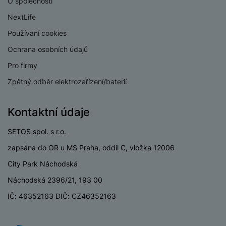
O společnosti
a
n
n
m
a
NextLife
i
e
bí
c
Používaní cookies
r
je
e
Ochrana osobních údajů
y
ní
m
Pro firmy
Zpětný odběr elektrozařízení/baterií
Kontaktní údaje
SETOS spol. s r.o.
zapsána do OR u MS Praha, oddíl C, vložka 12006
City Park Náchodská
Náchodská 2396/21, 193 00
IČ: 46352163 DIČ: CZ46352163