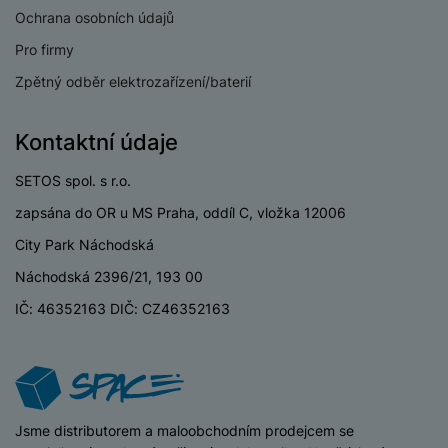
a
z
č
ě
Ochrana osobních údajů
d
e
ť
H
r
Pro firmy
o
e
D
á
v
Zpětný odběr elektrozařízení/baterií
r
r
t
é
n
ž
o
k
í
á
v
Kontaktní údaje
a
a
k
é
r
p
y
p
SETOS spol. s r.o.
t
o
p
o
y
zapsána do OR u MS Praha, oddíl C, vložka 12006
č
r
w
ít
o
e
City Park Náchodská
S
a
M
t
r
t
Náchodská 2396/21, 193 00
č
ic
e
b
y
o
r
IČ: 46352163 DIČ: CZ46352163
l
a
l
v
o
e
n
u
é
S
v
k
s
ž
D
i
y
y
i
H
z
d
P
C
M
e
iSpace
Jsme distributorem a maloobchodním prodejcem se
l
o
ul