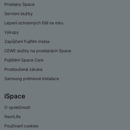
e
l
Prodejny Space
v
n
e
l
st
Servisní služby
v
a
ví
i
Lepení ochranných fólií na míru
d
k
z
a
v
Výkupy
e
č
y
Zapůjčení Fujifilm Instax
e
s
P
D
CEWE služby na prodejnách Space
a
o
H
á
v
w
Pojištění Space Care
e
l
a
e
r
k
Prodloužená záruka
č
r
n
o
ů
b
Samsung prémiová instalace
í
v
m
a
sl
é
n
u
o
iSpace
k
c
v
y
h
l
O společnosti
á
a
P
NextLife
t
B
d
a
k
e
Používaní cookies
a
m