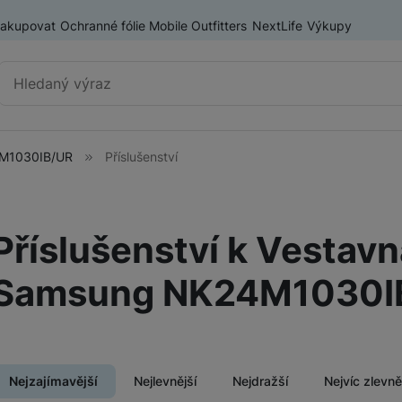
nakupovat
Ochranné fólie Mobile Outfitters
NextLife
Výkupy
Vyhledávání
4M1030IB/UR
Příslušenství
Výprodej
Mobilní telefony
Nositelná elektronika
Příslušenství k Vestavn
ry
Příslušenství
Televize
Samsung NK24M1030I
Audio
Domácí spotřebiče
Nejzajímavější
Nejlevnější
Nejdražší
Nejvíc zlevn