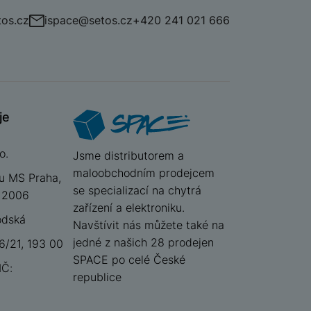
os.cz
ispace@setos.cz
+420 241 021 666
je
o.
iSpace
Jsme distributorem a
maloobchodním prodejcem
u MS Praha,
se specializací na chytrá
 12006
zařízení a elektroniku.
odská
Navštívit nás můžete také na
jedné z našich 28 prodejen
/21, 193 00
SPACE po celé České
IČ:
republice