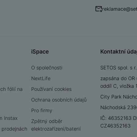
reklamace@set
iSpace
Kontaktní úda
O společnosti
SETOS spol. s r.
NextLife
zapsána do OR 
oddíl C, vložka
h fólií na
Používaní cookies
City Park Nách
Ochrana osobních údajů
Náchodská 2396
Pro firmy
m Instax
IČ: 46352163 D
Zpětný odběr
CZ46352163
 prodejnách
elektrozařízení/baterií