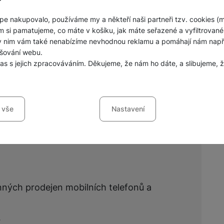
pe nakupovalo, používáme my a někteří naši partneři tzv. cookies (
m si pamatujeme, co máte v košíku, jak máte seřazené a vyfiltrované p
ky nim vám také nenabízíme nevhodnou reklamu a pomáhají nám napřík
Zobrazit všechny
šování webu.
las s jejich zpracováváním. Děkujeme, že nám ho dáte, a slibujeme
sů s kategoriemi cookies
 vše
Nastavení
ookies náš web nebude fungovat
.
jí váš průchod nákupním košíkem, porovnávání produktů a další ne
šířené funkce
funkce
-
abyste nemuseli vše nastavovat znovu a abyste se s námi mo
nných prodejen mobilních telefonů a
ráci s naším webem dokážeme ještě zpříjemnit. Dokážeme si zapama
li, jak se na webu chováte, a mohli náš web dále zlepšovat
.
ováním formulářů, umožní nám zobrazit služby jako je chat a podo