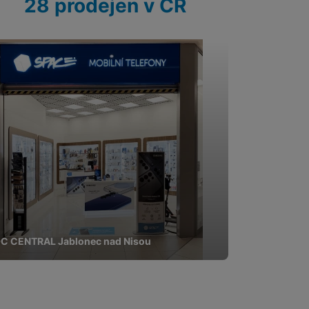
28 prodejen v ČR
pomocí určujeme počet
 zpracováváme souhrnně a
 obsahy nebo reklamy jak
C CENTRAL Jablonec nad Nisou