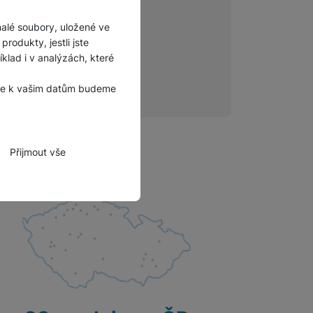
malé soubory, uložené ve
rodukty, jestli jste
lad i v analýzách, které
, že k vašim datům budeme
Přijmout vše
zbytné funkce.
hli spojit např. pomocí
tovat vaše nastavení,
bně.