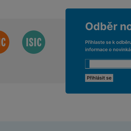
Odběr n
Přihlaste se k odběr
informace o novinkác