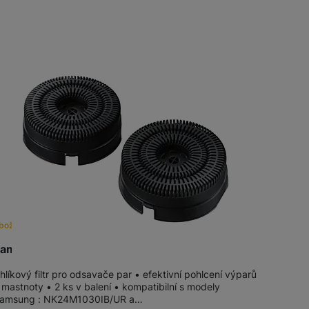
Tablety
Produkty
Foto
Smart
Ventilátory
Počítače a notebooky
Herní zóna
boží na objednávku
Péče o zdraví a tělo
amsung MA-CF102 filtr do odsavače
hlíkový filtr pro odsavače par • efektivní pohlcení výparů
 mastnoty • 2 ks v balení • kompatibilní s modely
amsung : NK24M1030IB/UR a…