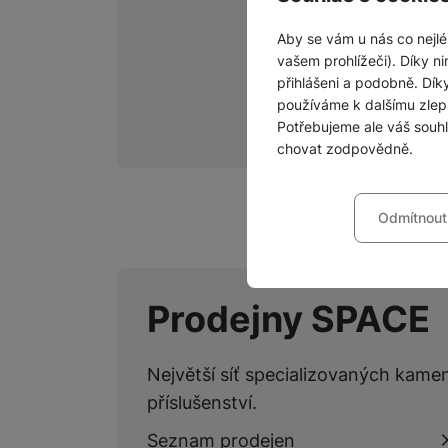
Aby se vám u nás co nejlé
vašem prohlížeči). Díky ni
přihlášeni a podobně. Dí
používáme k dalšímu zlep
Potřebujeme ale váš souh
chovat zodpovědně.
Nastavení souhla
Odmítnout
Technické
Technické
-
bez těchto c
VŽDY AKTIVNÍ
Technické cookies umožňu
Prodejny SPACE
Preferenční a roz
Preferenční a rozšířené 
chatu
.
Povoleno
Největší síť specializovaných kame
příslušenství.
Díky těmto cookies vám p
Seznam prodejen
Analytické
Analytické
-
abychom vědě
mohou vám pomoci s vyplň