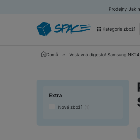
Prodejny
Jak 
Kategorie zboží
Akce a výprodej
Domů
Vestavná digestoř Samsung NK2
Mobilní telefony
Nositelná elektronika
Televize
Extra
Upřesnit paramet
Audio
Nové zboží
(
1
)
Domácí spotřebiče
Tablety
Foto