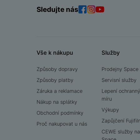
Sledujte nás
Facebook
Instagram
YouTube
Vše k nákupu
Služby
Způsoby dopravy
Prodejny Space
Způsoby platby
Servisní služby
Záruka a reklamace
Lepení ochrannýc
míru
Nákup na splátky
Výkupy
Obchodní podmínky
Zapůjčení Fujifil
Proč nakupovat u nás
CEWE služby na
Space